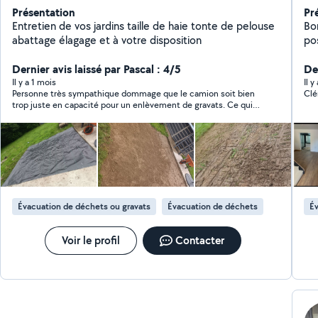
Présentation
Pr
Entretien de vos jardins taille de haie tonte de pelouse
Bo
abattage élagage et à votre disposition
po
soup
Dernier avis laissé par Pascal : 4/5
dal
Der
pa
Il y a 1 mois
Il y
Personne très sympathique dommage que le camion soit bien
Clé
trop juste en capacité pour un enlèvement de gravats. Ce qui
fait un enlèvement trop onéreux à mon avis bien que je n'ai pas
eu le souci de trouver où déverser les gravats.
Évacuation de déchets ou gravats
Évacuation de déchets
Év
Voir le profil
Contacter