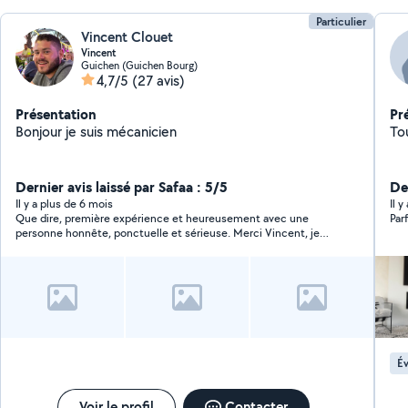
Particulier
Vincent Clouet
Vincent
Guichen (Guichen Bourg)
4,7/5
(27 avis)
Présentation
Pr
Bonjour je suis mécanicien
Dernier avis laissé par Safaa : 5/5
De
Il y a plus de 6 mois
Il 
Que dire, première expérience et heureusement avec une
Par
personne honnête, ponctuelle et sérieuse. Merci Vincent, je
recommande vivement, à la prochaine fois sans aucun doute
Év
Voir le profil
Contacter