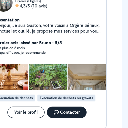
Orgères (Orgères)
4,3/5
(10 avis)
ésentation
 Gaston, votre voisin à Orgère Sérieux,
nctuel et outillé, je propose mes services pour vous
er dans vos projets du quotidien sur le secteur
Orgères, Rennes Sud et les communes environnantes
rnier avis laissé par Bruno : 5/5
uz, Chartres-de Bretagne, Pont-Péan). Bricolage:
y a plus de 6 mois
pa, efficace, je recommande
ntage de meubles, pose d'étagère, changement de
aires, petite réparation. Entretien extérieur: Tonte
 pelouse, taille de haies, nettoyage haute pression.
de & Manutention: Aide au déménagement,
sport d'objets encombrants. Pourquoi me choisir
vaille sognè et respect des délais. Matériel
ssionnel à disposition. Réponse rapide à vos
sitez pas à me contater pour discuter
acuation de déchets
Évacuation de déchets ou gravats
 vos besion. À bientôt!"
Voir le profil
Contacter