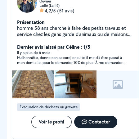
Ouvrier
Laillé (Laillé)
4,2/5
(51 avis)
Présentation
homme 58 ans cherche à faire des petits travaux et
service chez les gens garde d'animaux ou de maisons
montage de meubles karcher tontes petites pelouses
débarras garage
Dernier avis laissé par Céline : 1/5
Il y a plus de 6 mois
Malhonnête, donne son accord, ensuite il me dit être passé à
mon domicile, pour le demander 10€ de plus. À me demander
combien mes massages ! Qu’alors ma demande n’a rien avoir.
Planté la veille à ce demander finalement les motivations de ce
monsieur !
Évacuation de déchets ou gravats
Voir le profil
Contacter