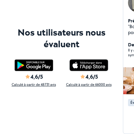
Pr
"Bonjour, Je suis
Nos utilisateurs nous
po
aid
évaluent
d'
De
(Br
Il 
sym
Mo
lumin
de
Ai
4,6/5
4,6/5
tran
Calculé à partir de 48731 avis
Calculé à partir de 66000 avis
Tra
profe
messages N'hé
Év
de