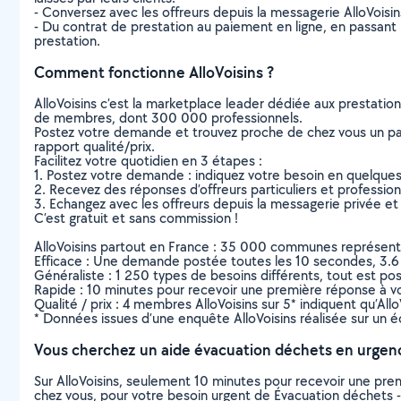
- Conversez avec les offreurs depuis la messagerie AlloVoisi
- Du contrat de prestation au paiement en ligne, en passant pa
prestation.
Comment fonctionne AlloVoisins ?
AlloVoisins c’est la marketplace leader dédiée aux prestatio
de membres, dont 300 000 professionnels.
Postez votre demande et trouvez proche de chez vous un parti
rapport qualité/prix.
Facilitez votre quotidien en 3 étapes :
1. Postez votre demande : indiquez votre besoin en quelque
2. Recevez des réponses d’offreurs particuliers et professio
3. Echangez avec les offreurs depuis la messagerie privée et 
C’est gratuit et sans commission !
AlloVoisins partout en France : 35 000 communes représentées 
Efficace : Une demande postée toutes les 10 secondes, 3.6
Généraliste : 1 250 types de besoins différents, tout est poss
Rapide : 10 minutes pour recevoir une première réponse à 
Qualité / prix : 4 membres AlloVoisins sur 5* indiquent qu’All
* Données issues d’une enquête AlloVoisins réalisée sur un é
Vous cherchez un aide évacuation déchets en urgen
Sur AlloVoisins, seulement 10 minutes pour recevoir une p
chez vous, pour votre besoin urgent de Évacuation déchets -