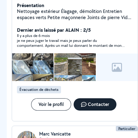
Présentation
Nettoyage extérieur Élagage, démolition Entretien
espaces verts Petite maçonnerie Joints de pierre Vide
maison, déchèterie
Dernier avis laissé par ALAIN : 2/5
Il y a plus de 6 mois
je ne peux juger le travail mais je peux parler du
comportement. Après un mail lui donnant le montant de mon
petit budget pour programmer une télécommande, j'ai reçu un
mail me disant qu'il pouvait passer le 27.06. J'ai demandé à
quelle heure et depuis aucune nouvelle !!!!!!!!!!!!!!! je n'ai pas tout
compris
Évacuation de déchets
Voir le profil
Contacter
Particulier
Marc Vanicatte