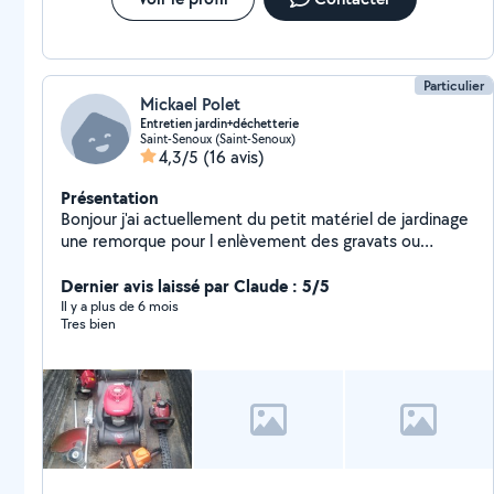
Particulier
Mickael Polet
Entretien jardin+déchetterie
Saint-Senoux (Saint-Senoux)
4,3/5
(16 avis)
Présentation
Bonjour j'ai actuellement du petit matériel de jardinage
une remorque pour l enlèvement des gravats ou
déchets vert je passe chez vous faire un devis et je
vous laisse mon numéro de téléphone
Dernier avis laissé par Claude : 5/5
Il y a plus de 6 mois
Tres bien