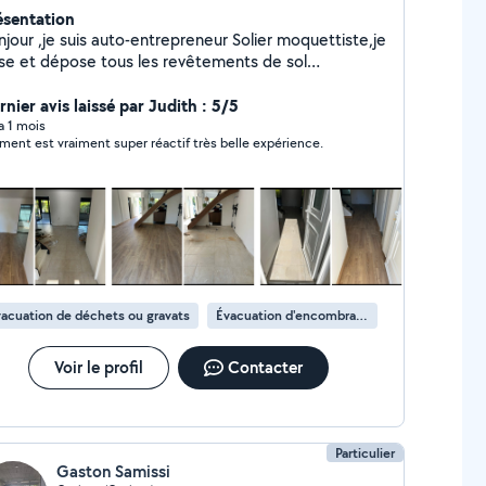
ésentation
njour ,je suis auto-entrepreneur Solier moquettiste,je
se et dépose tous les revêtements de sol
le,moquette ,stratifié,PVC,lino en lés,en lames,en
les.. Je prépare les supports ,ragreage . N'hésitez
nier avis laissé par Judith : 5/5
s à me contacter pour tous renseignements.
 a 1 mois
ment est vraiment super réactif très belle expérience.
acuation de déchets ou gravats
Évacuation d'encombrants
Voir le profil
Contacter
Particulier
Gaston Samissi