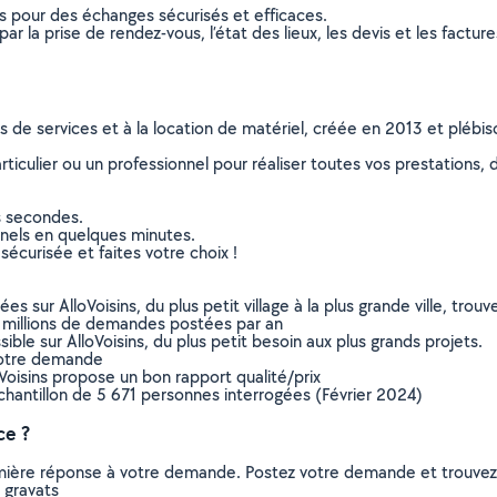
ns pour des échanges sécurisés et efficaces.
r la prise de rendez-vous, l’état des lieux, les devis et les facture
ns de services et à la location de matériel, créée en 2013 et plébi
culier ou un professionnel pour réaliser toutes vos prestations, d
s secondes.
nnels en quelques minutes.
sécurisée et faites votre choix !
sur AlloVoisins, du plus petit village à la plus grande ville, tro
 millions de demandes postées par an
ible sur AlloVoisins, du plus petit besoin aux plus grands projets.
votre demande
oVoisins propose un bon rapport qualité/prix
chantillon de 5 671 personnes interrogées (Février 2024)
ce ?
remière réponse à votre demande. Postez votre demande et trouve
 gravats