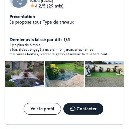
Betton (Centre)
4,2/5
(29 avis)
Présentation
Je propose tous Type de travaux
Dernier avis laissé par Ali : 1/5
Il y a plus de 6 mois
a fuir. il s'est engagé à niveler mon jardin, arracher les
mauvaises herbes, planter le gazon et revenir faire la 1ere tonte.
le nivellement est top. Mais le reste est une catastrophe. il a
bâclé l'arrachage des racines des mauvaises herbes alors que je
le paie à l'heure. il a refusé de traiter le sol en utilisant le
produit qui empeche la repousse. le même jour il a planté le
gazon. pour finir il n'est jamais revenu pour la 1ere tonte et ne
répondait plus jamais a éviter
Voir le profil
Contacter