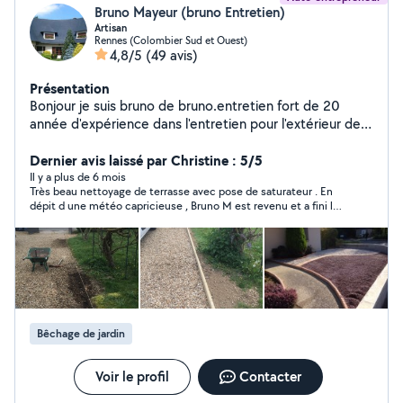
Bruno Mayeur (bruno Entretien)
Artisan
Rennes (Colombier Sud et Ouest)
4,8/5
(49 avis)
Présentation
Bonjour je suis bruno de bruno.entretien fort de 20
année d'expérience dans l'entretien pour l'extérieur de
votre maison possède un savoir-faire et des outils
adaptés pour des intervention simple et rapide en toute
Dernier avis laissé par Christine : 5/5
sécurité Vous pouvez me contacter je serai ravi
Il y a plus de 6 mois
Très beau nettoyage de terrasse avec pose de saturateur . En
d'intervenir chez vous cordialement Bruno de Bruno
dépit d une météo capricieuse , Bruno M est revenu et a fini le
Entretien
travail en un temps record . Travail bien fait , rapide et contact
très agréable . Je recommande
Bêchage de jardin
Voir le profil
Contacter