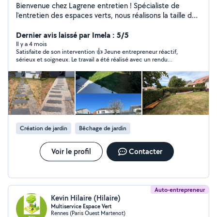
Bienvenue chez Lagrene entretien ! Spécialiste de
l'entretien des espaces verts, nous réalisons la taille de
haies, l'élagage, l'abattage, le débroussaillage, la tonte
et l'entretien de jardins. Nos équipes interviennent à
Dernier avis laissé par Imela : 5/5
Rennes et dans toute l'Ille-et-Vilaine 35 ainsi qu'en
Il y a 4 mois
Satisfaite de son intervention 👍 Jeune entrepreneur réactif,
Seine-et-Marne 77 Travail soigné, devis gratuit et
sérieux et soigneux. Le travail a été réalisé avec un rendu
intervention rapide.
propre et soigné. Je recommande sans hésiter pour vos travaux
de jardin / paysagisme 🌿
Création de jardin
Bêchage de jardin
Voir le profil
Contacter
Auto-entrepreneur
Kevin Hilaire (Hilaire)
Multiservice Espace Vert
Rennes (Paris Ouest Martenot)