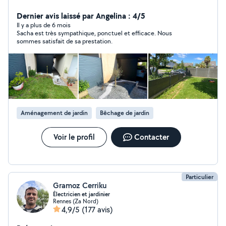
pour nettoyage de véhicule et outillage pour l'entretien
d'espaces verts.
Dernier avis laissé par Angelina : 4/5
Il y a plus de 6 mois
Sacha est très sympathique, ponctuel et efficace. Nous
sommes satisfait de sa prestation.
Aménagement de jardin
Bêchage de jardin
Voir le profil
Contacter
Particulier
Gramoz Cerriku
Électricien et jardinier
Rennes (Za Nord)
4,9/5
(177 avis)