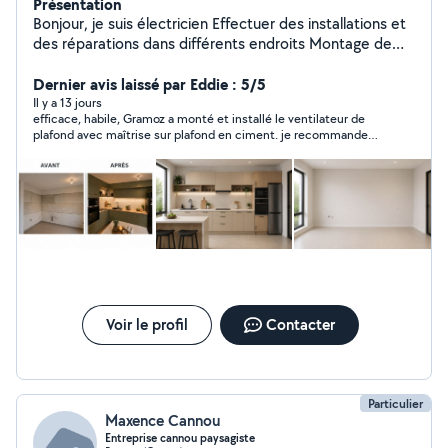
Présentation
Bonjour, je suis électricien Effectuer des installations et
des réparations dans différents endroits Montage de
différents meuble cuisine armoire,dressing etc L'aide au
déménagement, etc Je suis sérieuse,correcte et
Dernier avis laissé par Eddie : 5/5
ponctuel. Pour plus d'informations n'hésite pas de me
Il y a 13 jours
efficace, habile, Gramoz a monté et installé le ventilateur de
contacter. Merci
plafond avec maîtrise sur plafond en ciment. je recommande
ses services en électricité
Voir le profil
Contacter
Particulier
Maxence Cannou
Entreprise cannou paysagiste