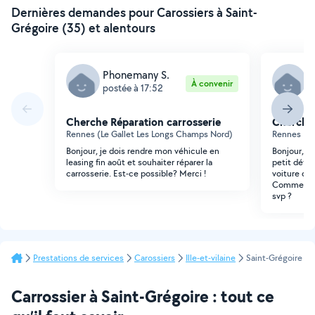
Dernières demandes pour Carossiers à Saint-
Grégoire (35) et alentours
Phonemany S.
R
À convenir
postée à 17:52
p
Cherche Réparation carrosserie
Cherche 
Rennes (Le Gallet Les Longs Champs Nord)
Rennes (Vi
Bonjour, je dois rendre mon véhicule en
Bonjour, j
leasing fin août et souhaiter réparer la
petit défau
carrosserie. Est-ce possible? Merci !
voiture que 
Comment ça
svp ?
Prestations de services
Carossiers
Ille-et-vilaine
Saint-Grégoire
Carrossier à Saint-Grégoire : tout ce