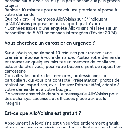
possible sur AlloVoisins, du plus petit besoin aux plus grands
projets.
Rapide : 10 minutes pour recevoir une première réponse à
votre demande
Qualité / prix : 4 membres AlloVoisins sur 5* indiquent
qu’AlloVoisins propose un bon rapport qualité/prix
* Données issues d’une enquête AlloVoisins réalisée sur un
échantillon de 5 671 personnes interrogées (Février 2024)
Vous cherchez un carossier en urgence ?
Sur AlloVoisins, seulement 10 minutes pour recevoir une
première réponse à votre demande. Postez votre demande
et trouvez en quelques minutes un membre de confiance,
autour de chez vous, pour votre besoin urgent de réparation
carrosserie
Consultez les profils des membres, professionnels ou
particuliers, qui vous ont contacté. Présentation, photos de
réalisation, expertises, avis : trouvez l'offreur idéal, adapté à
votre demande et à votre budget.
Conversez ensemble depuis la messagerie AlloVoisins pour
des échanges sécurisés et efficaces grâce aux outils
intégrés.
Est-ce que AlloVoisins est gratuit ?
Absolument ! AlloVoisins est un service entièrement gratuit
et sans aucune commission pour tout utilisateur cherchant un