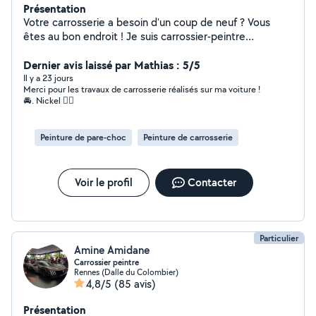
Présentation
Votre carrosserie a besoin d'un coup de neuf ? Vous
êtes au bon endroit ! Je suis carrossier-peintre
passionné et je mets mon savoir-faire à votre service
pour redonner à votre véhicule son aspect d'origine.
Dernier avis laissé par Mathias : 5/5
Réparation de carrosserie Peinture complète ou
Il y a 23 jours
Merci pour les travaux de carrosserie réalisés sur ma voiture !
partielle Débosselage et réparation après choc
🚘. Nickel 👌🏻
Remplacement d'éléments de carrosserie Polissage et
rénovation esthétique Travail soigné, prix compétitifs et
satisfaction client avant tout. Que ce soit pour une
Peinture de pare-choc
Peinture de carrosserie
petite rayure, un pare-chocs abîmé ou une remise en
état complète, je prends le temps de réaliser un travail
de qualité. Intervention sur rendez-vous. Envoyez-moi
Voir le profil
Contacter
des photos de votre véhicule en message privé pour
obtenir un devis gratuit et une réponse rapide. Confiez
votre voiture à quelqu'un qui en prend soin comme si
c'était la sienne.
Particulier
Amine Amidane
Carrossier peintre
Rennes (Dalle du Colombier)
4,8/5
(85 avis)
Présentation