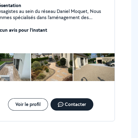
ésentation
ysagistes au sein du réseau Daniel Moquet, Nous
mmes spécialisés dans l'aménagement des
lées,Cours et Terrasses. Du Terrassement ,en
ssant par les maçonneries paysagères,aux diverses
cun avis pour l'instant
itions,nous assurons l'intégralité de votre projet.
Voir le profil
Contacter