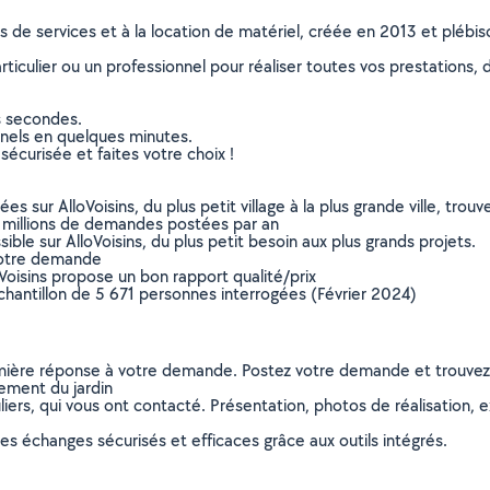
ns de services et à la location de matériel, créée en 2013 et plébi
culier ou un professionnel pour réaliser toutes vos prestations, d
s secondes.
nnels en quelques minutes.
sécurisée et faites votre choix !
sur AlloVoisins, du plus petit village à la plus grande ville, tro
 millions de demandes postées par an
ible sur AlloVoisins, du plus petit besoin aux plus grands projets.
votre demande
oVoisins propose un bon rapport qualité/prix
chantillon de 5 671 personnes interrogées (Février 2024)
remière réponse à votre demande. Postez votre demande et trouve
ement du jardin
ers, qui vous ont contacté. Présentation, photos de réalisation, exp
s échanges sécurisés et efficaces grâce aux outils intégrés.