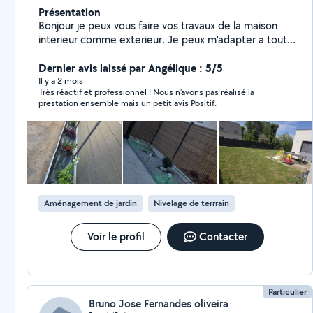
Présentation
Bonjour je peux vous faire vos travaux de la maison
interieur comme exterieur. Je peux m'adapter a toutes
situation, je suis minitieux et ponctuelle. N'hésitez pas
a me contacter pour plus d'informations
Dernier avis laissé par Angélique : 5/5
Il y a 2 mois
Très réactif et professionnel ! Nous n'avons pas réalisé la
prestation ensemble mais un petit avis Positif.
Aménagement de jardin
Nivelage de terrrain
Voir le profil
Contacter
Particulier
Bruno Jose Fernandes oliveira