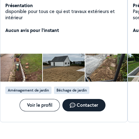
Présentation
Pr
disponible pour tous ce qui est travaux extérieurs et
Pa
intérieur
so
Al
Aucun avis pour l'instant
pa
Au
fin
Aménagement de jardin
Bêchage de jardin
Voir le profil
Contacter