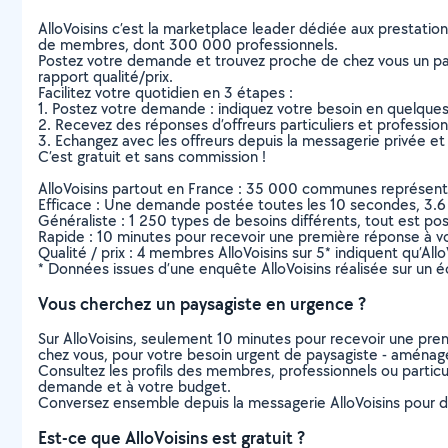
AlloVoisins c’est la marketplace leader dédiée aux prestatio
de membres, dont 300 000 professionnels.
Postez votre demande et trouvez proche de chez vous un parti
rapport qualité/prix.
Facilitez votre quotidien en 3 étapes :
1. Postez votre demande : indiquez votre besoin en quelque
2. Recevez des réponses d’offreurs particuliers et professio
3. Echangez avec les offreurs depuis la messagerie privée et 
C’est gratuit et sans commission !
AlloVoisins partout en France : 35 000 communes représentées 
Efficace : Une demande postée toutes les 10 secondes, 3.6
Généraliste : 1 250 types de besoins différents, tout est poss
Rapide : 10 minutes pour recevoir une première réponse à 
Qualité / prix : 4 membres AlloVoisins sur 5* indiquent qu’All
* Données issues d’une enquête AlloVoisins réalisée sur un é
Vous cherchez un paysagiste en urgence ?
Sur AlloVoisins, seulement 10 minutes pour recevoir une p
chez vous, pour votre besoin urgent de paysagiste - aménag
Consultez les profils des membres, professionnels ou particuli
demande et à votre budget.
Conversez ensemble depuis la messagerie AlloVoisins pour de
Est-ce que AlloVoisins est gratuit ?