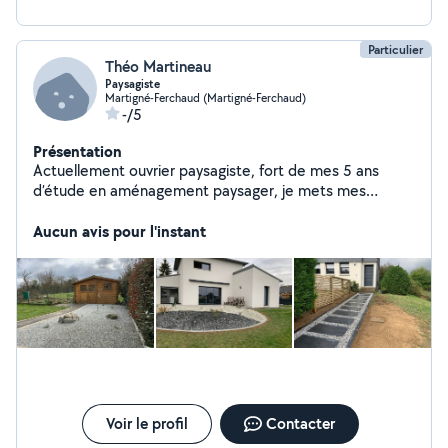
Particulier
Théo Martineau
Paysagiste
Martigné-Ferchaud (Martigné-Ferchaud)
-/5
Présentation
Actuellement ouvrier paysagiste, fort de mes 5 ans
d’étude en aménagement paysager, je mets mes
compétences à votre disposition, et saurais me servir
de mon expérience pour vous satisfaire.
Aucun avis pour l'instant
Voir le profil
Contacter