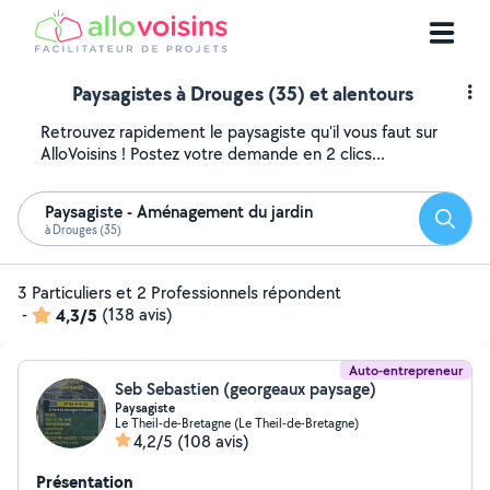
Paysagistes à Drouges (35) et alentours
Retrouvez rapidement le paysagiste qu'il vous faut sur
AlloVoisins ! Postez votre demande en 2 clics...
Paysagiste - Aménagement du jardin
Reche
à Drouges (35)
3 Particuliers et 2 Professionnels répondent
-
4,3/5
(138 avis)
Auto-entrepreneur
Seb Sebastien (georgeaux paysage)
Paysagiste
Le Theil-de-Bretagne (Le Theil-de-Bretagne)
4,2/5
(108 avis)
Présentation