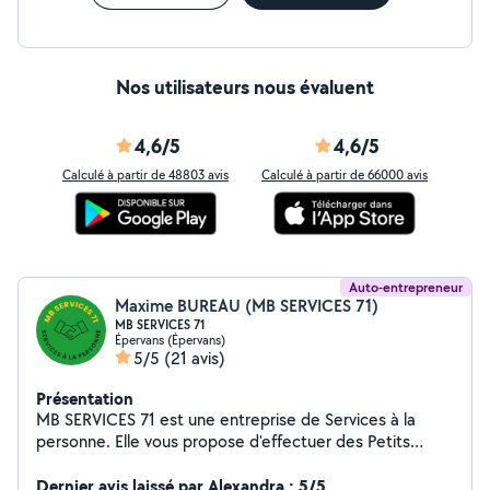
Travail sérieux et soigné - Intervention rapide -
Disponibilité 7j/7
Nos utilisateurs nous évaluent
4,6/5
4,6/5
Calculé à partir de 48803 avis
Calculé à partir de 66000 avis
Auto-entrepreneur
Maxime BUREAU (MB SERVICES 71)
MB SERVICES 71
Épervans (Épervans)
5/5
(21 avis)
Présentation
MB SERVICES 71 est une entreprise de Services à la
personne. Elle vous propose d'effectuer des Petits
Travaux de Jardinage ( Tonte, Débroussaillage,
Évacuations des déchets). Attention Ne pratique pas la
Dernier avis laissé par Alexandra : 5/5