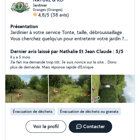
Jardinier
Granges (Granges)
4,8/5
(38 avis)
Présentation
Jardinier à votre service Tonte, taille, débroussaillage
Vous cherchez quelqu'un pour entretenir votre jardin ?
Je suis à votre disposition pour la tonte de pelouse, le
débroussaillage, la taille de haies et le désherbage. Tout
Dernier avis laissé par Nathalie Et Jean Claude : 5/5
type de débarra. Travail soigné et efficace. N'hésitez
Il y a 5 mois
J'ai fait ma demande trop tôt. Je suis novice sur le site... Donc
pas à me contacter pour toute question ! 50% crédits
plus de demande. Mais réponse rapide d'Enrique
d'impôts sur votre facture !
Évacuation de déchets
Évacuation de déchets ou gravats
Voir le profil
Contacter