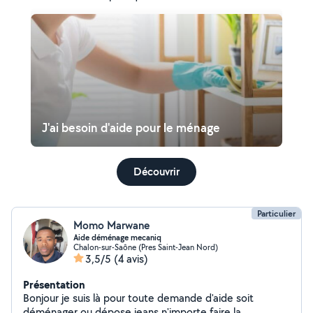
J'ai besoin d'aide pour le ménage
Découvrir
Particulier
Momo Marwane
Aide déménage mecaniq
Chalon-sur-Saône (Pres Saint-Jean Nord)
3,5/5
(4 avis)
Présentation
Bonjour je suis là pour toute demande d'aide soit
déménager ou dépose jeans n'importe faire la