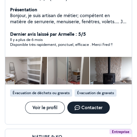
Présentation
Bonjour, je suis artisan de métier; compétent en
matière de serrurerie, menuiserie, fenêtres, volets.... Je
suis également capable de réaliser de petits travaux,
debarrassage de locaux, transport de marchandises,
Dernier avis laissé par Armelle : 5/5
montage de meubles.. et autres bricoles. N'hésitez pas
Il y a plus de 6 mois
Disponible très rapidement, ponctuel, efficace . Merci Fred !!
à me solliciter, je suis équipé et disponible pour pallier à
vos besoins.
Évacuation de déchets ou gravats
Évacuation de gravats
Voir le profil
Contacter
Entreprise
NATURE & KO