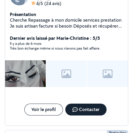
4/5
(24 avis)
Présentation
Cherche Repassage à mon domicile services prestation
Je suis artisan facture si besoin Déposés et récupérer
sur place à Givry Service rapide Coiffeuse de métier
Publication événementiel sur plusieurs sites pour vos
Dernier avis laissé par Marie-Christine : 5/5
événements (tarifs en fonction du nombre et de
Il y a plus de 6 mois
Très bon échange même si nous n’avons pas fait affaire.
l'événement) Relooking meuble
Voir le profil
Contacter
Particulier