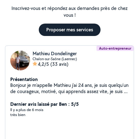
Inscrivez-vous et répondez aux demandes près de chez
vous !
Proposer mes services
Auto-entrepreneur
Mathieu Dondelinger
Chalon-sur-Saône (Laennec)
4,2/5
(33 avis)
Présentation
Bonjour je m'appelle Mathieu j'ai 24 ans, je suis quelqu'un
de courageux, motivé, qui apprends assez vite, je suis à
l'écoute des différentes consignes que l'on pourrais me
donner, si vous avez besoin d'aide n'hésitez pas à faire
Dernier avis laissé par Ben : 5/5
appels à mes services
Il y a plus de 6 mois
très bien