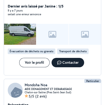
Disponible pour des interventions rapides et efficaces.
Disponible également pour aider aux déménagement
Dernier avis laissé par Janine : 1/5
Il y a 7 jours
setait une erreur annonce
Évacuation de déchets ou gravats
Transport de déchets
Voir le profil
Contacter
Particulier
Mondoha Noa
AIDE DENAGEMENT ET DEBARASSAGE
Chalon-sur-Saône (Pres Saint-Jean Sud)
5/5
(2 avis)
Présentation