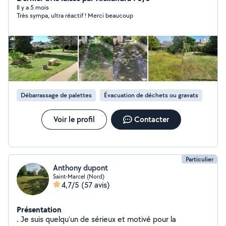
taille de haie. Avantage Fiscale en bénéficiant des 50%
Il y a 5 mois
Très sympa, ultra réactif ! Merci beaucoup
de déduction d'impôts sur votre facture avec l'Avance
Immédiate. Au plaisir de travailler avec vous. Pour plus
d'informations me contacter.
Débarrassage de palettes
Évacuation de déchets ou gravats
Voir le profil
Contacter
Particulier
Anthony dupont
Saint-Marcel (Nord)
4,7/5
(57 avis)
Présentation
. Je suis quelqu'un de sérieux et motivé pour la