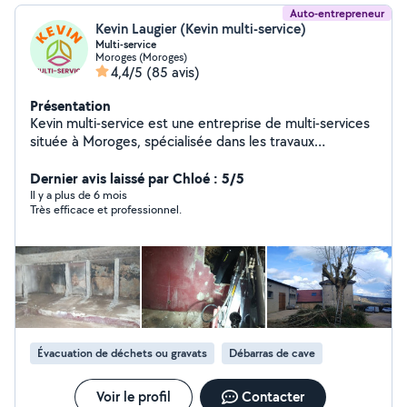
Auto-entrepreneur
Kevin Laugier (Kevin multi-service)
Multi-service
Moroges (Moroges)
4,4/5
(85 avis)
Présentation
Kevin multi-service est une entreprise de multi-services
située à Moroges, spécialisée dans les travaux
d'entretien, de bricolage et d'aménagement extérieur.
L'entreprise propose des prestations adaptées aussi
Dernier avis laissé par Chloé : 5/5
bien aux particuliers qu'aux professionnels, avec un
Il y a plus de 6 mois
Très efficace et professionnel.
service rapide, sérieux et polyvalent. L'entreprise
intervient principalement dans la région de la Saône-et-
Loire pour différents types de travaux. Les services
proposés: - Entretien des espaces verts - Élagage et
abattage d'arbres - Jardinage et débroussaillage - Petits
travaux de bricolage - Montage de meubles -
Terrassement et aménagement extérieur - Débarras et
évacuation de déchets - Petites réparations et
Évacuation de déchets ou gravats
Débarras de cave
manutention L'entreprise se distingue par sa
polyvalence et sa capacité à répondre rapidement aux
besoins des clients. Les points forts de l'entreprise -
Voir le profil
Contacter