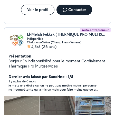
Voir le profil
Contacter
Auto-entrepreneur
El-Mehdi Fekkak (THERMIQUE PRO MULTISERVICES)
Indisponible
Chalon-sur-Saône (Champ Fleuri-Verrerie)
4,8/5
(26 avis)
Présentation
Bonjour En indisponibilité pour le moment Cordialement
Thermique Pro Multiservices
Dernier avis laissé par Sandrine : 1/5
Il y a plus de 6 mois
je mets une étoile car on ne peut pas mettre moins. personne
ne incompétente qui a mis un mois pour faire moins que ce qui
a ete prevu a l'origine : 4m2 de peinture et 8m2 de papier peint
avec plein de défaut et qui ose dire si vous regardez de loin, ça
ne se voit pas .... bref j'ai mis fin a la mission alors quil n'avait
tapissé que la moitié de ma pièce.... A ne pas faire confiance