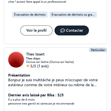
cher ! autant faire appel à un professionnel
Évacuation de déchets
Évacuation de déchets ou gravats
Voir le profil
Contacter
Particulier
Theo Issert
Theo dispo
Ouroux-sur-Saône (Ouroux-sur-Saône)
5/5
(1 avis)
Présentation
Bonjour je suis multitâche je peux m'occuper de votre
extérieur comme de votre intérieur ou même de la
révision de votre voiture ou d'une panne N'hésitez pas à
me contacter belle journée à vous
Dernier avis laissé par Rika : 5/5
Il y a plus de 6 mois
personne tres gentil et serieuse je recommande