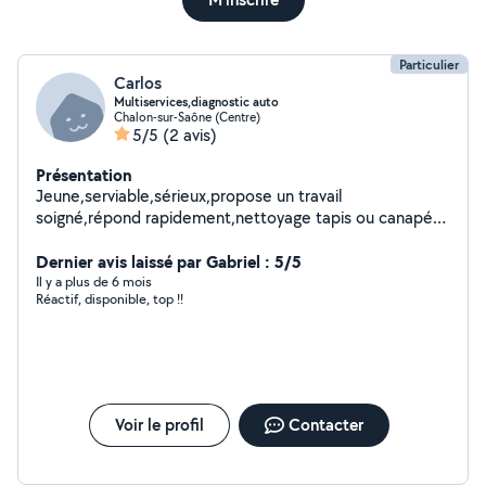
Particulier
Carlos
Multiservices,diagnostic auto
Chalon-sur-Saône (Centre)
5/5
(2 avis)
Présentation
Jeune,serviable,sérieux,propose un travail
soigné,répond rapidement,nettoyage tapis ou canapé
avec machine professionnelle,aide au déménagement
ou transport de colis
Dernier avis laissé par Gabriel : 5/5
Il y a plus de 6 mois
Réactif, disponible, top !!
Voir le profil
Contacter