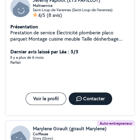
Jeremy Papillot (ETS PAPILLOT)
Multiservice
Saint-Loup-de-Varennes (Saint-Loup-de-Varennes)
4/5
(8 avis)
Présentation
Prestation de service Électricité plomberie placo
parquet Montage cuisine meuble Taille désherbage
tonte
Dernier avis laissé par Léa : 5/5
Il y a plus de 6 mois
Parfait
Voir le profil
Contacter
Auto-entrepreneur
Marylene Girault (girault Marylene)
Coiffeuse
Givry (Givry)