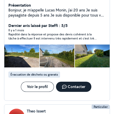
Présentation
Bonjour, je m'appelle Lucas Monin, j'ai 20 ans Je suis
paysagiste depuis 5 ans Je suis disponible pour tous vos
travaux : - Taille de haie - Tonte/ débroussaillage -
Élagage/ abattage d'arbres - Petit travaux
Dernier avis laissé par Steffi : 5/5
d'aménagement/ maçonnerie À bientôt pour réaliser
Il y a 1 mois
Rapidité dans la réponse et propose des devis cohérent à la
vos projet. Lucas Monin
tâche à effectuer Il est intervenu très rapidement et c’est très
efficace Je suis contente de son travail
Évacuation de déchets ou gravats
Voir le profil
Contacter
Particulier
Theo Issert