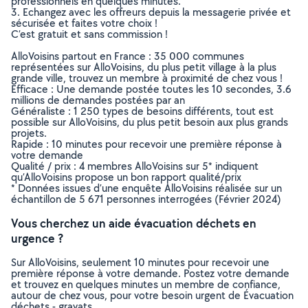
professionnels en quelques minutes.
3. Echangez avec les offreurs depuis la messagerie privée et
sécurisée et faites votre choix !
C’est gratuit et sans commission !
AlloVoisins partout en France : 35 000 communes
représentées sur AlloVoisins, du plus petit village à la plus
grande ville, trouvez un membre à proximité de chez vous !
Efficace : Une demande postée toutes les 10 secondes, 3.6
millions de demandes postées par an
Généraliste : 1 250 types de besoins différents, tout est
possible sur AlloVoisins, du plus petit besoin aux plus grands
projets.
Rapide : 10 minutes pour recevoir une première réponse à
votre demande
Qualité / prix : 4 membres AlloVoisins sur 5* indiquent
qu’AlloVoisins propose un bon rapport qualité/prix
* Données issues d’une enquête AlloVoisins réalisée sur un
échantillon de 5 671 personnes interrogées (Février 2024)
Vous cherchez un aide évacuation déchets en
urgence ?
Sur AlloVoisins, seulement 10 minutes pour recevoir une
première réponse à votre demande. Postez votre demande
et trouvez en quelques minutes un membre de confiance,
autour de chez vous, pour votre besoin urgent de Évacuation
déchets - gravats