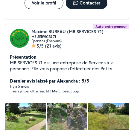
Voir le profil
Contacter
Auto-entrepreneur
Maxime BUREAU (MB SERVICES 71)
MB SERVICES 71
Épervans (Épervans)
5/5
(21 avis)
Présentation
MB SERVICES 71 est une entreprise de Services à la
personne. Elle vous propose d'effectuer des Petits
Travaux de Jardinage ( Tonte, Débroussaillage,
Évacuations des déchets). Attention Ne pratique pas la
Dernier avis laissé par Alexandra : 5/5
taille de haie. Avantage Fiscale en bénéficiant des 50%
Il y a 5 mois
Très sympa, ultra réactif ! Merci beaucoup
de déduction d'impôts sur votre facture avec l'Avance
Immédiate. Au plaisir de travailler avec vous. Pour plus
d'informations me contacter.