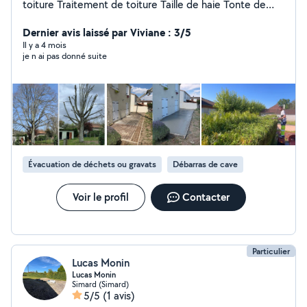
toiture Traitement de toiture Taille de haie Tonte de
pelouse Débroussaillage Élagage Nettoyage haute
pression Etc.... Travail soigné Chantier toujours propre
Dernier avis laissé par Viviane : 3/5
Satisfait ou remboursé
Il y a 4 mois
je n ai pas donné suite
Évacuation de déchets ou gravats
Débarras de cave
Voir le profil
Contacter
Particulier
Lucas Monin
Lucas Monin
Simard (Simard)
5/5
(1 avis)