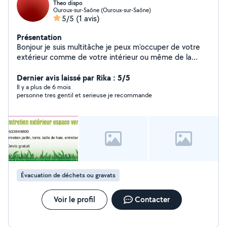
Theo dispo
Ouroux-sur-Saône (Ouroux-sur-Saône)
5/5
(1 avis)
Présentation
Bonjour je suis multitâche je peux m'occuper de votre
extérieur comme de votre intérieur ou même de la
révision de votre voiture ou d'une panne N'hésitez pas à
me contacter belle journée à vous
Dernier avis laissé par Rika : 5/5
Il y a plus de 6 mois
personne tres gentil et serieuse je recommande
Évacuation de déchets ou gravats
Voir le profil
Contacter