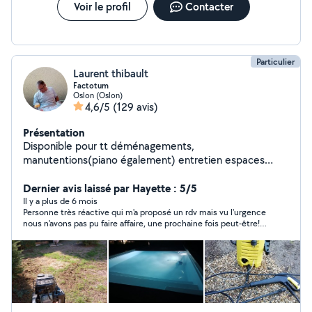
Voir le profil
Contacter
Particulier
Laurent thibault
Factotum
Oslon (Oslon)
4,6/5
(129 avis)
Présentation
Disponible pour tt déménagements,
manutentions(piano également) entretien espaces
vert,montage de meubles et bricolages en tt genre
Dernier avis laissé par Hayette : 5/5
Il y a plus de 6 mois
Personne très réactive qui m'a proposé un rdv mais vu l'urgence
nous n'avons pas pu faire affaire, une prochaine fois peut-être!
Je recommande Laurent.