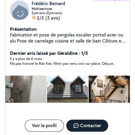
Frédéric Bernard
Multiservices
Épervans (Épervans)
2/5
(3 avis)
Présentation
Fabrication et pose de pergolas escalier portail acier ou
alu Pose de carrelage cuisine et salle de bain Clôture et
occultant Rénovation bâtiment Placo peinture
Plomberie et maçonnerie
Dernier avis laissé par Géraldine : 1/5
Il y a plus de 6 mois
N'a pas honoré le Rdv fixé. N'est pas venu voir sur place. Déçue..
Voir le profil
Contacter