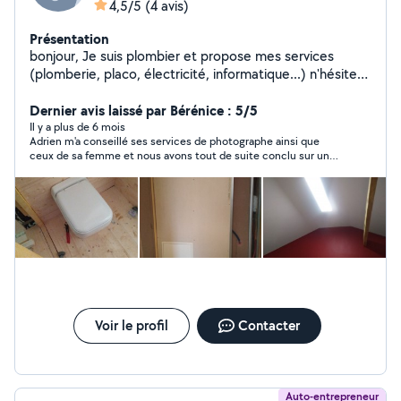
4,5/5
(4 avis)
Présentation
bonjour, Je suis plombier et propose mes services
(plomberie, placo, électricité, informatique...) n'hésitez
pas à me contacter, cela n'engage à rien cordialement
Adrien
Dernier avis laissé par Bérénice : 5/5
Il y a plus de 6 mois
Adrien m'a conseillé ses services de photographe ainsi que
ceux de sa femme et nous avons tout de suite conclu sur une
belle affaire ! Hâte de pouvoir voir le résultat !
Voir le profil
Contacter
Auto-entrepreneur