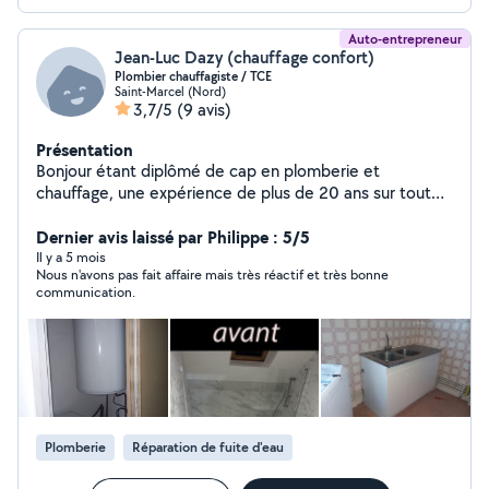
Auto-entrepreneur
Jean-Luc Dazy (chauffage confort)
Plombier chauffagiste / TCE
Saint-Marcel (Nord)
3,7/5
(9 avis)
Présentation
Bonjour étant diplômé de cap en plomberie et
chauffage, une expérience de plus de 20 ans sur tout
ce qui est chauffage traditionnel et plomberie
traditionnel, je reste à votre écoute si vous avez besoin
Dernier avis laissé par Philippe : 5/5
de conseils pour des travaux de plomberie ou de
Il y a 5 mois
Nous n'avons pas fait affaire mais très réactif et très bonne
chauffage, voir même une création de salle de bain , je
communication.
peux vous aider à aménager ou agencer le logement à
votre goût . Mes compétences ne s'arrêtent pas là je
fais aussi de la couverture zinguerie ( démoussage
toiture nettoyage gouttière etc...) et de la charpente
aussi.
Plomberie
Réparation de fuite d'eau