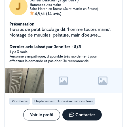
Homme toutes mains
Saint-Martin-en-Bresse (Saint-Martin-en-Bresse)
4,9/5
(14 avis)
Présentation
Travaux de petit bricolage dit "homme toutes mains".
Montage de meubles, peinture, main d'oeuvre
supplémentaire, tout petits travaux, entretien,
remplacement d'articles défectueux (robinet, joint,...),
Dernier avis laissé par Jennifer : 5/5
... Pour toute demande, n'hésitez pas à me contacter.
Il y a 3 mois
Personne sympathique, disponible très rapidement pour
effectuer la demande et pas cher. Je recommande.
Plomberie
Déplacement d'une évacuation d'eau
Voir le profil
Contacter