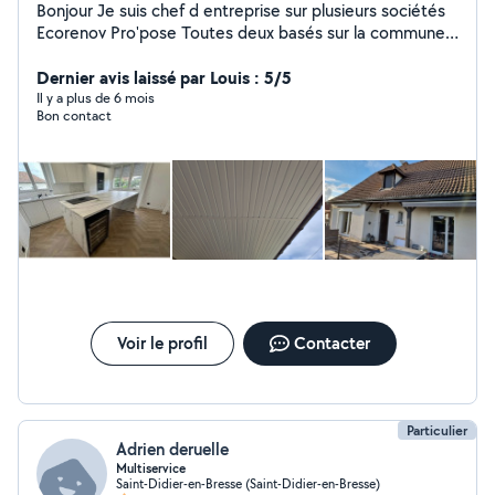
Bonjour Je suis chef d entreprise sur plusieurs sociétés
Ecorenov Pro'pose Toutes deux basés sur la commune
de bey 71. Spécialiste de divers travaux dans le
bâtiment. Devis gratuit.
Dernier avis laissé par Louis : 5/5
Il y a plus de 6 mois
Bon contact
Voir le profil
Contacter
Particulier
Adrien deruelle
Multiservice
Saint-Didier-en-Bresse (Saint-Didier-en-Bresse)