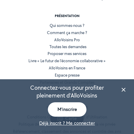
PRÉSENTATION
Qui sommes-nous ?
Comment ça marche ?
AlloVoisins Pro
Toutes les demandes
Proposer mes services
Livre « Le futur de l'économie collaborative »
AlloVoisins en France
Espace presse
Partenaires et Grands Comptes
Connectez-vous pour profiter
Recrutement
pleinement d'AlloVoisins
INFORMATIONS LÉGALES
M'inscrire
Conditions Générales de Vente et d'Utilisation
Carte
Déjà inscrit ? Me connecter
Politique de confidentialité et de respect de la vie privée
Référencement, classement des annonces et contrôle des avis