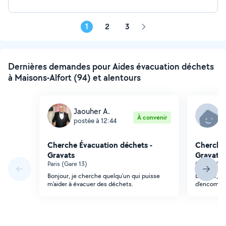
1
2
3
Page
suivante
Dernières demandes pour Aides évacuation déchets
à Maisons-Alfort (94) et alentours
Jaouher A.
S
À convenir
postée à 12:44
p
Cherche Évacuation déchets -
Cherche 
Gravats
Gravats
Paris (Gare 13)
Créteil (Il
Bonjour, je cherche quelqu'un qui puisse
Bonjour, j'
m'aider à évacuer des déchets.
d'encombra