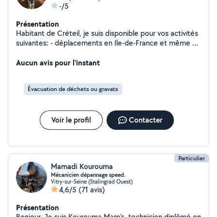
-/5
Présentation
Habitant de Créteil, je suis disponible pour vos activités
suivantes: - déplacements en Ile-de-France et même en
dehors de la région - manutention, - travaux
Aucun avis pour l'instant
domestiques, - etc. 06-14-84-26-48
Évacuation de déchets ou gravats
Voir le profil
Contacter
Particulier
Mamadi Kourouma
Mécanicien dépannage speed.
Vitry-sur-Seine (Stalingrad Ouest)
4,6/5
(71 avis)
Présentation
Bonjour, Je suis Kourouma Mam's, technicien diplômé en