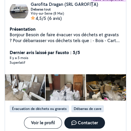
Garofita Dragan (SRL GAROFIȚA)
Debaras tout
Vitry-sur-Seine (8 Mai)
4,5/5
(6 avis)
Présentation
Bonjour Besoin de faire évacuer vos déchets et gravats
? Pour débarrasser vos déchets tels que : - Bois - Carton
- Papiers - Gravats - Meubles - Électroménager -
Encombrants - Plastique -déchets végétaux Dans vos
Dernier avis laissé par Fausto : 5/5
locaux tel que : - Appartement - Maison - Cave -
Il y a 5 mois
Superlatif
Boutique - Commerce - Bureaux - Entreprise - Usine -
Parking Souterrain - Greniers Nous effectuons
également des travaux de démolitions, de terasse
N'hésitez pas à nous contacter au Nous sommes
disponibles 7j/7. Nous nous déplaçons dans toute Île De
France. Devis Et Déplacement Gratuit.
Évacuation de déchets ou gravats
Débarras de cave
Voir le profil
Contacter