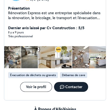
Présentation
Rénovation Express est une entreprise spécialisée dans
la rénovation, le bricolage, le transport et l'évacuation
des déchets. Nous proposons des services rapides,
sérieux et adaptés à vos besoins.
Dernier avis laissé par Cv Construction : 5/5
Il y a 9 jours
Très professionnel
Évacuation de déchets ou gravats
Débarras de cave
Voir le profil
Contacter
À Propos d’AlloVoisins