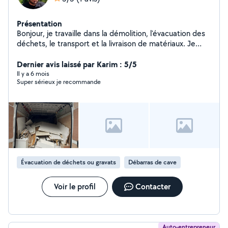
Présentation
Bonjour, je travaille dans la démolition, l'évacuation des
déchets, le transport et la livraison de matériaux. Je
dispose d'un camion de 17 m³. Je peux vous servir avec
professionnalisme et qualité.
Dernier avis laissé par Karim : 5/5
Il y a 6 mois
Super sérieux je recommande
Évacuation de déchets ou gravats
Débarras de cave
Voir le profil
Contacter
Auto-entrepreneur