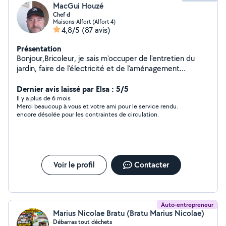
MacGui Houzé
Chef d
Maisons-Alfort (Alfort 4)
4,8/5
(87 avis)
Présentation
Bonjour,Bricoleur, je sais m'occuper de l'entretien du
jardin, faire de l'électricité et de l'aménagement
intérieur. J'aime le contact, rendre service,le travail bien
fait et trouver des idées et des solutions.
Dernier avis laissé par Elsa : 5/5
Il y a plus de 6 mois
Merci beaucoup à vous et votre ami pour le service rendu.
encore désolée pour les contraintes de circulation.
Voir le profil
Contacter
Auto-entrepreneur
Marius Nicolae Bratu (Bratu Marius Nicolae)
Débarras tout déchets