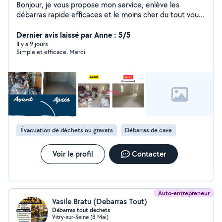
Bonjour, je vous propose mon service, enlève les
débarras rapide efficaces et le moins cher du tout vous
trouvez pas du moins cher que moi. Merci de me
rappeler. À très vite. Merci Je suis toujours disponible
Dernier avis laissé par Anne : 5/5
tous les jours même le week-end, appelez-moi à tout
Il y a 9 jours
Simple et efficace. Merci.
moment en toute urgence si vous avez besoin. Merci à
bientôt je travaille bien, j'amène la joie le bonheur et la
clarté chez vous en débarrassant. Merci
Évacuation de déchets ou gravats
Débarras de cave
Voir le profil
Contacter
Auto-entrepreneur
Vasile Bratu (Debarras Tout)
Débarras tout déchets
Vitry-sur-Seine (8 Mai)