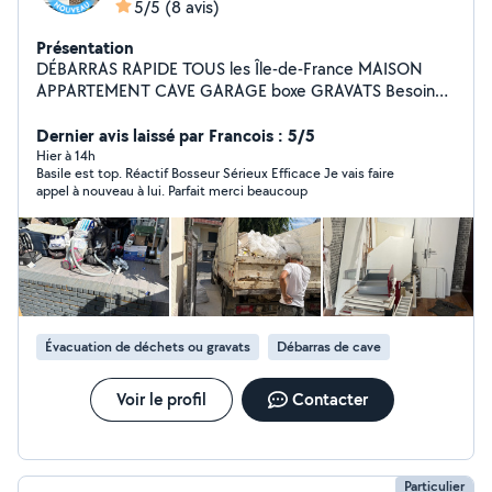
5/5
(8 avis)
Présentation
DÉBARRAS RAPIDE TOUS les Île-de-France MAISON
APPARTEMENT CAVE GARAGE boxe GRAVATS Besoin
de vider rapidement ? Intervention rapide 7j/7 partout
en Île-de-France. DÉBARRAS TOUT Débarras
Dernier avis laissé par Francois : 5/5
appartement / maison Cave, garage, grenier Évacuation
Hier à 14h
Basile est top. Réactif Bosseur Sérieux Efficace Je vais faire
gravats et déchets Encombrants et vieux meubles
appel à nouveau à lui. Parfait merci beaucoup
Électroménager et ferraille Déplacement rapide Travail
sérieux, prix corrects, devis gratuit. Appel direct pour
réponse merci beaucoup
Évacuation de déchets ou gravats
Débarras de cave
Voir le profil
Contacter
Particulier