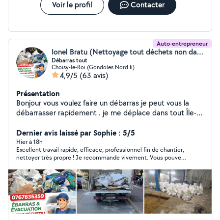
Voir le profil
Contacter
Auto-entrepreneur
Ionel Bratu (Nettoyage tout déchets non dangereux)
Débarras tout
Choisy-le-Roi (Gondoles Nord Ii)
4,9/5
(63 avis)
Présentation
Bonjour vous voulez faire un débarras je peut vous la
débarrasser rapidement . je me déplace dans tout Île-
de-France je débarrasse absolument tout n'hésitez
surtout pas a me contacter De la cave au grenier,
Dernier avis laissé par Sophie : 5/5
enlève tout gravats déchets encombrants végétaux
Hier à 18h
Excellent travail rapide, efficace, professionnel fin de chantier,
amiant etc. º débarras de maisons et appartements º
nettoyer très propre ! Je recommande vivement. Vous pouvez y
débarras de caves greniers grange º débarras suite à
allé les yeux fermés aucune mauvaise surprise bien au
une succession ° débarras suite a décès º débarras
contraire. Il y avait énormément de travail.
mobilier de bureau º débarras d'usines et ateliers º
débarras de matériel informatique ° débarras de
bibliothèque ° débarras de maison immeuble
appartement squattée ° débarras de maison laisser très