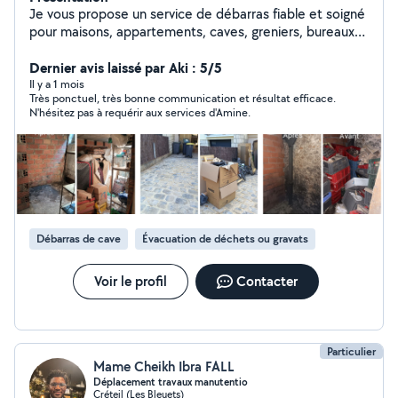
Je vous propose un service de débarras fiable et soigné
pour maisons, appartements, caves, greniers, bureaux
et locaux. Chaque intervention est réalisée avec
organisation, efficacité et respect des lieux. Enlèvement
Dernier avis laissé par Aki : 5/5
des encombrants, gravats et objets divers Devis gratuit
Il y a 1 mois
Très ponctuel, très bonne communication et résultat efficace.
Intervention rapide Travail propre et discret Disponible
N'hésitez pas à requérir aux services d'Amine.
pour toute demande d'information.
Débarras de cave
Évacuation de déchets ou gravats
Voir le profil
Contacter
Particulier
Mame Cheikh Ibra FALL
Déplacement travaux manutentio
Créteil (Les Bleuets)