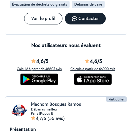
salle insalubre possibilité de faire un nettoyage total de
Évacuation de déchets ou gravats
Débarras de cave
la maison N'hésitez pas de me contacter par téléphone
devis et déplacement gratuit je me déplace dans tout
le Île-de-France
Voir le profil
Contacter
Nos utilisateurs nous évaluent
4,6/5
4,6/5
Calculé à partir de 48803 avis
Calculé à partir de 66000 avis
Particulier
Macnom Bosques Ramos
Débarras meilleur
Paris (Picpus 1)
4,7/5
(55 avis)
Présentation