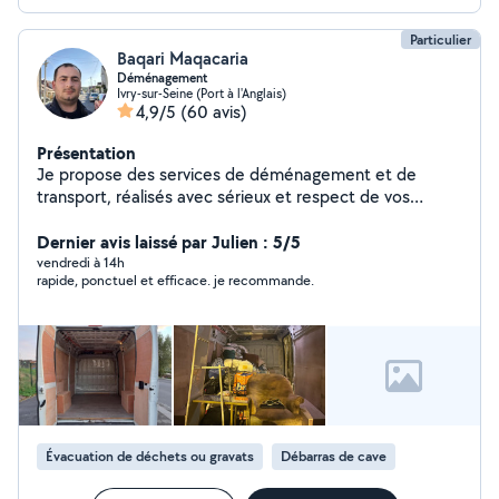
Particulier
Baqari Maqacaria
Déménagement
Ivry-sur-Seine (Port à l'Anglais)
4,9/5
(60 avis)
Présentation
Je propose des services de déménagement et de
transport, réalisés avec sérieux et respect de vos
affaires. Nettoyez l'appartement. Sortez les poubelles
et jetez-y vos affaires si vous le souhaitez. (Démontage
Dernier avis laissé par Julien : 5/5
et assemblage de meubles) Nettoyage des sous-sols et
vendredi à 14h
rapide, ponctuel et efficace. je recommande.
de toutes les installations Je peux m'occuper du
chargement, du déchargement et, si besoin, de
l'emballage et de la protection des meubles.
Déménagements pour particuliers ou professionnels.
Travail propre, ponctuel
Évacuation de déchets ou gravats
Débarras de cave