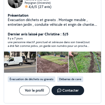
Perpignan (Universite)
4,6/5
(27 avis)
Présentation
Évacuation déchets et gravats . Montage meuble ,
entretien jardin , conduite véhicule et engin de chantier ,
aide déménagement Port de charge lourdes
Dernier avis laissé par Christine : 5/5
Il y a 7 jours
une personne réactif ,ponctuel et sérieuse dans son travail,tout
a été fait comme prévu ,on garde son numéro pour un prochain
service ,merci pour votre bienveillance.
Évacuation de déchets ou gravats
Débarras de cave
Voir le profil
Contacter