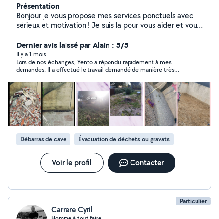
Présentation
Bonjour je vous propose mes services ponctuels avec
sérieux et motivation ! Je suis la pour vous aider et vous
proposer un service de qualité inclut sent supplément a
rajouter tout cela ( avec Bonne Humeur) Service global
Dernier avis laissé par Alain : 5/5
proposé : Déménagement,Manutention,
Il y a 1 mois
Lors de nos échanges, Yento a répondu rapidement à mes
Transport,évacuation déchet toute sorte ,Montage de
demandes. Il a effectué le travail demandé de manière très
meubles Possibilité d' avoir des personnes sérieuses en
satisfaisante. C’est également une personne courtoise et
plus ci besoin. Je suis disponible et je donne des
agréable dans la communication. Je suis très satisfait du
réponses rapides je suis à l' écoute pour toute question
rapport qualité-prix de sa prestation.
n'hésitez pas à m'appeler directement au O613727283
au plaisir de vous répondre cordialement.
Débarras de cave
Évacuation de déchets ou gravats
Voir le profil
Contacter
Particulier
Carrere Cyril
Homme à tout faire