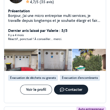
4,7/5
(35 avis)
Présentation
Bonjour, j'ai une micro entreprise multi services, je
travaille depuis longtemps et je souhaite élargir et faire
part des mes prestations sur la plate-forme allo voisin,
très professionnel, ponctuel et minutieux dans les
Dernier avis laissé par Valerie : 5/5
démarches. Je m'adapte également à chaque milieu,
Il y a 4 mois
Réactif , ponctuel ! À conseiller… merci.
chaque prestation. Quelques prestations de services :
manutention, entretien espaces vert, élagage, aide au
déménagement, aide à l'aménagement, vide maison,
réparation, bricolage, nettoyage intérieur et extérieur,
peinture.....
Évacuation de déchets ou gravats
Évacuation d'encombrants
Voir le profil
Contacter
Auto-entrepreneur