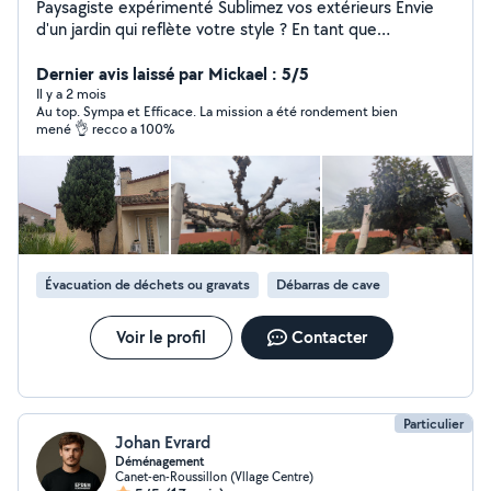
Paysagiste expérimenté Sublimez vos extérieurs Envie
d'un jardin qui reflète votre style ? En tant que
paysagiste, je mets mon savoir-faire au service de vos
projets extérieurs : création de jardin, aménagement
Dernier avis laissé par Mickael : 5/5
paysager, entretien des espaces verts, taille, tonte,
Il y a 2 mois
Au top. Sympa et Efficace. La mission a été rondement bien
plantations etc... Chaque espace est pensé pour allier
mené 👌 recco a 100%
esthétique, fonctionnalité et respect de la nature.
Confiez vos extérieurs à un passionné depuis plus de 20
ans !
Évacuation de déchets ou gravats
Débarras de cave
Voir le profil
Contacter
Particulier
Johan Evrard
Déménagement
Canet-en-Roussillon (Vllage Centre)