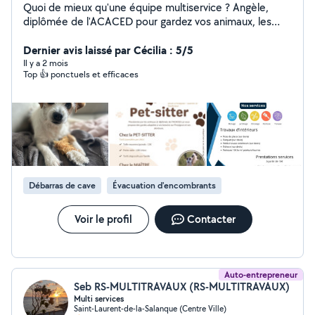
Quoi de mieux qu'une équipe multiservice ? Angèle,
diplômée de l'ACACED pour gardez vos animaux, les
câliner et les balader en toute sécurité. Mais également
agent d'entretien. Pour une prestation régulière ou
Dernier avis laissé par Cécilia : 5/5
occasionnelle n'hésitez plus ! 4 ans d'expérience dans le
Il y a 2 mois
Top 👍 ponctuels et efficaces
domaine de l'entretien, efficace et chaleureuse je suis
polyvalente. Diplômée d'un Bac +2, j'assure également
les aides aux devoirs, cours particuliers ou aide
administratif. Florian, peintre plaquiste. Plus de 3 ans
d'expérience dans le domaine, rapide, minutieux et
efficace à votre service. Nous avons une salle en
location sur Perpignan pour vos événements
Débarras de cave
Évacuation d'encombrants
Voir le profil
Contacter
Auto-entrepreneur
Seb RS-MULTITRAVAUX (RS-MULTITRAVAUX)
Multi services
Saint-Laurent-de-la-Salanque (Centre Ville)