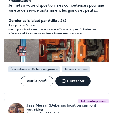
Présentation
Je mets à votre disposition mes compétences pour une
variété de service ,notamment les grands et petits
travaux plomberie . En plus de cela ,je réalise des
services de rénovation pour maison et appartement, la
Dernier avis laissé par Atilla : 5/5
maçonnerie générales (construction de murs , enduits ,
Il y a plus de 6 mois
merci pour tout sami travail rapide efficace propre n'hésitez pas
dalles, etc....),la pose de parquets,de plaque de plâtre,
à faire appel à ses services très sérieux merci encore
carrelage et dalle sur plots , faillance et réaliser des
salles de bain , ainsi que des compétences en bricolage.
Je suis également disponible pour la dépose et la pose
de cuisine , des travaux se démolition, le débarras
(incluant gravats, meubles,garage,maison et grenier).
Évacuation de déchets ou gravats
Débarras de cave
Voir le profil
Contacter
Auto-entrepreneur
Jazz Messar (Débarras location camion)
Multi sévices