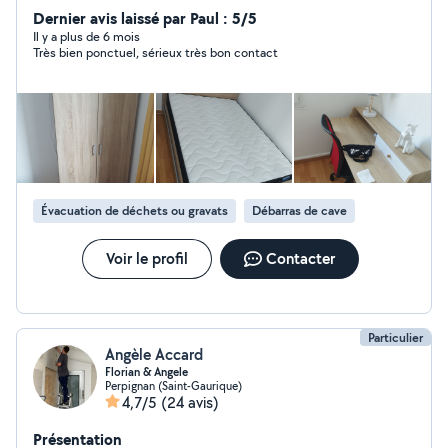
aide au chargement et au déchargement ou autres ..
Dernier avis laissé par Paul : 5/5
Sérieux, ponctuel et à l'écoute, je suis disponible en
Il y a plus de 6 mois
Très bien ponctuel, sérieux très bon contact
semaine et le week-end selon vos besoins . N'hésitez
pas à me contacter pour toute question ou demande! À
bientôt sur Allo Voisin.
Évacuation de déchets ou gravats
Débarras de cave
Voir le profil
Contacter
Particulier
Angèle Accard
Florian & Angele
Perpignan (Saint-Gaurique)
4,7/5
(24 avis)
Présentation