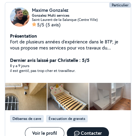
Particulier
Maxime Gonzalez
Gonzalez Multi services
Saint-Laurent-de-la-Salanque (Centre Ville)
5/5
(5 avis)
Présentation
Fort de plusieurs années d'expérience dans le BTP, je
vous propose mes services pour vos travaux du
quotidien : installation de luminaires, petits travaux
d'électricité, jardinage,montage de meubles, entretien
Dernier avis laissé par Christelle : 5/5
et nettoyage de piscine, conciergerie et bricolage
Il y a 9 jours
il est gentil, pas trop cher et travailleur.
divers. Sérieux, réactif et soigneux, je m'engage à fournir
un travail de qualité avec des solutions adaptées à vos
besoins. Intervention rapide ️
Débarras de cave
Évacuation de gravats
Voir le profil
Contacter