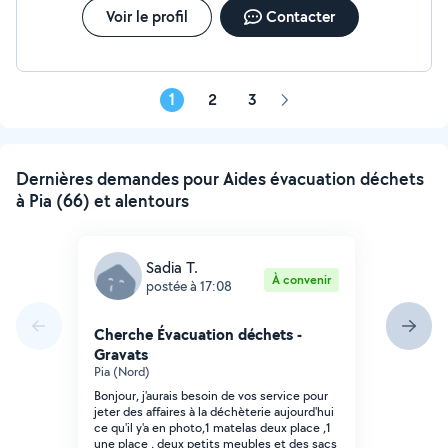
Voir le profil
Contacter
1
2
3
Page
suivante
Dernières demandes pour Aides évacuation déchets
à Pia (66) et alentours
Sadia T.
À convenir
postée à 17:08
Cherche Évacuation déchets -
Gravats
Pia (Nord)
Bonjour, j'aurais besoin de vos service pour
jeter des affaires à la déchèterie aujourd'hui
ce qu'il y'a en photo,1 matelas deux place ,1
une place , deux petits meubles et des sacs