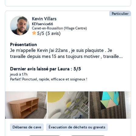
Particulier
Kevin Villars
KEVservice66
Canet-en-Roussillon (Vllage Centre)
5/5
(5 avis)
Présentation
Je m'appelle Kevin j'ai 22ans , je suis plaquiste . Je
travaille depuis mes 15 ans toujours motiver , travaille
très propre , résultat toujours impeccable . Je ne fais
pas que du placo je touche à tout se qui est bâtiment ,
Dernier avis laissé par Laura : 5/5
intérieur comme extérieur.
jeudi à 17h
Parfait! Ponctuel, rapide, efficace et soigneux !
Débarras de cave
Évacuation de déchets ou gravats