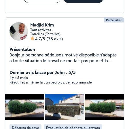
Particulier
Madjid Krim
Tout activités
Torreilles (Torreilles)
4,7/5
(78 avis)
Présentation
Bonjour personne sérieuses motivé disponible s'adapte
a toute situation le travail ne me fait pas peur et la
moindre des chose et de répondre que ce soit négatif
ou positif questions de respect merci
Dernier avis laissé par John : 5/5
Il y a 5 mois
Réactif et a même fait un peu plus. Je recommande
Débarras de cave
Évacuation de déchets ou gravats