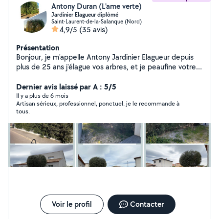
Antony Duran (L'ame verte)
Jardinier Elagueur diplômé
Saint-Laurent-de-la-Salanque (Nord)
4,9/5
(35 avis)
Présentation
Bonjour, je m'appelle Antony Jardinier Elagueur depuis
plus de 25 ans j'élague vos arbres, et je peaufine votre
petit jardin de paradis. Mon expérience dans ces
domaines me permet de vous proposer des prestations
Dernier avis laissé par A : 5/5
et services sérieux selon vos besoins. J'ai la possibilité
Il y a plus de 6 mois
Artisan sérieux, professionnel, ponctuel. je le recommande à
de vous faire récupérer -50 % d'impôts sur les travaux ,
tous.
et entretien du Jardin N'hésitez pas à me contacter
pour un devis je viendrai dans la semaine, merci
Voir le profil
Contacter