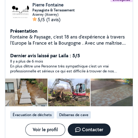
Pierre Fontaine
Paysagiste & Terrassement
Aiserey (Aiserey)
5/5
(1 avis)
Présentation
Fontaine & Paysage, c'est 18 ans d'expérience à travers
l'Europe la France et la Bourgogne . Avec une maîtrise
de projets variés : Du toit terrasse à l'arrosage
automatique, en passant par l'éclairage de jardin, les
Dernier avis laissé par Laila : 5/5
clôtures et portails, le pavage, le dallage, le
Il y a plus de 6 mois
En plus d’être une Personne très sympathique c’est un vrai
terrassement, les soutènements et les plantations et la
professionnelle et sérieux ce qui est difficile à trouver de nos
decoration de vos extérieurs. Ce qui m'épanouit le plus,
jours Je le recommande vivement
c'est la conception d'aménagements sur mesure. Je
réalise aussi des constructions bois comme des
pergolas, carports, et j'aménage vos espaces piscine. Je
propose la vente et l'installation de bains norvégiens,
braseros, et tout ce qui rend votre jardin unique.
Fontaine & Paysage, c'est votre partenaire passionné
Évacuation de déchets
Débarras de cave
pour sculpter vos extérieurs
Voir le profil
Contacter