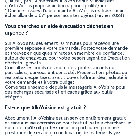
Qualité / prix : 4 membres AlloVoisins sur 5* indiquent
qu’AlloVoisins propose un bon rapport qualité/prix
* Données issues d’une enquête AlloVoisins réalisée sur un
échantillon de 5 671 personnes interrogées (Février 2024)
Vous cherchez un aide évacuation déchets en
urgence ?
Sur AlloVoisins, seulement 10 minutes pour recevoir une
première réponse à votre demande. Postez votre demande
et trouvez en quelques minutes un membre de confiance,
autour de chez vous, pour votre besoin urgent de Évacuation
déchets - gravats
Consultez les profils des membres, professionnels ou
particuliers, qui vous ont contacté. Présentation, photos de
réalisation, expertises, avis : trouvez l'offreur idéal, adapté à
votre demande et à votre budget.
Conversez ensemble depuis la messagerie AlloVoisins pour
des échanges sécurisés et efficaces grâce aux outils
intégrés.
Est-ce que AlloVoisins est gratuit ?
Absolument ! AlloVoisins est un service entièrement gratuit
et sans aucune commission pour tout utilisateur cherchant un
membre, qu’il soit professionnel ou particulier, pour une
prestation de service ou une location de matériel. Payez