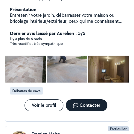
Présentation
Entretenir votre jardin, débarrasser votre maison ou
bricolage intérieur/extérieur, ceux qui me connaissent
m'appelle "la force tranquille". A chaque problème sa
solution.
Dernier avis laissé par Aurelien : 5/5
Il y a plus de 6 mois
Très réactif et très sympathique
Débarras de cave
Voir le profil
Contacter
Particulier
Damien Maire