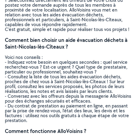
? Sélectionnez directement les offreurs de votre choix ou
postez votre demande auprès de tous les membres à
proximité de votre localisation. AlloVoisins vous met en
relation avec tous les aides évacuation déchets,
professionnels et particuliers, à Saint-Nicolas-lès-Cîteaux,
capables de vous répondre rapidement.
C’est gratuit, simple et rapide pour réaliser tous vos projets !
Comment bien choisir un aide évacuation déchets à
Saint-Nicolas-lès-Cîteaux ?
Voici nos conseils :
- Indiquez votre besoin en quelques secondes : quel service
recherchez-vous ? Est-ce urgent ? Quel type de prestataire,
particulier ou professionnel, souhaitez-vous ?
- Consultez la liste de tous les aides évacuation déchets,
proches de chez vous à Saint-Nicolas-lès-Cîteaux ! Sur leur
profil, consultez les services proposés, les photos de leurs
réalisations, les notes et avis laissés par leurs clients.
- Conversez avec les offreurs depuis la messagerie AlloVoisins
pour des échanges sécurisés et efficaces.
- Du contrat de prestation au paiement en ligne, en passant
par la prise de rendez-vous, l’état des lieux, les devis et les
factures : utilisez nos outils gratuits à chaque étape de votre
prestation.
Comment fonctionne AlloVoisins ?