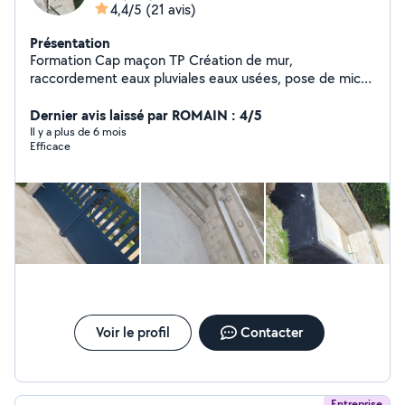
4,4/5
(21 avis)
Présentation
Formation Cap maçon TP Création de mur,
raccordement eaux pluviales eaux usées, pose de micro
stations, aménagement de cour (pose de bordures,
pavé..), dalles, terrasses.... 14 ans d'expérience
Dernier avis laissé par ROMAIN : 4/5
professionnelle.
Il y a plus de 6 mois
Efficace
Voir le profil
Contacter
Entreprise