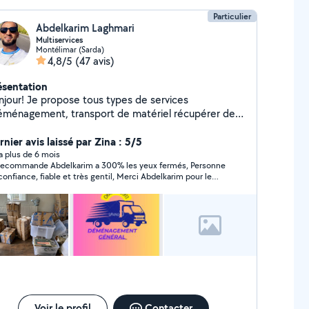
Particulier
Abdelkarim Laghmari
Multiservices
Montélimar (Sarda)
4,8/5
(47 avis)
ésentation
njour! Je propose tous types de services
éménagement, transport de matériel récupérer des
lis ,tonte de pelouse, débroussaillage, manutention,
lèvement de déchets/encombrants, bricolage
nier avis laissé par Zina : 5/5
ers, rangement, etc). Je possède de l'outillage
y a plus de 6 mois
recommande Abdelkarim a 300% les yeux fermés, Personne
à toutes demandes. Si cela n'est
confiance, fiable et très gentil, Merci Abdelkarim pour le
s dans mes capacités je pourrais vous orienter vers
ménagement 🙏🏻
autres personnes de confiance. Cordialement
Voir le profil
Contacter