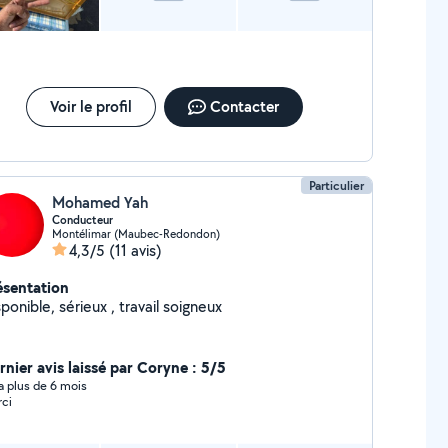
Voir le profil
Contacter
Particulier
Mohamed Yah
Conducteur
Montélimar (Maubec-Redondon)
4,3/5
(11 avis)
ésentation
ponible, sérieux , travail soigneux
rnier avis laissé par Coryne : 5/5
y a plus de 6 mois
ci