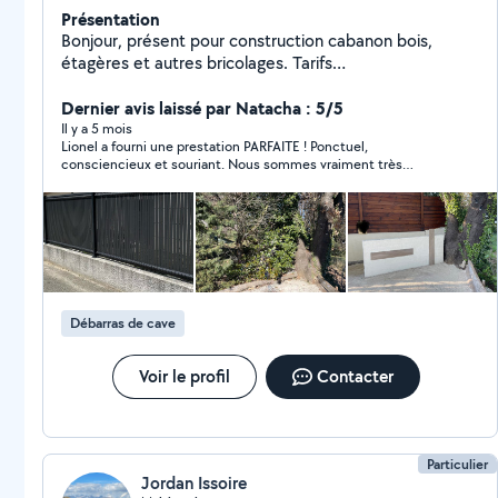
Présentation
Bonjour, présent pour construction cabanon bois,
étagères et autres bricolages. Tarifs
compétitifs.Evacuation objets encombrants, déchets
verts. Domotique.Panneaux solaires..Activité en stand
Dernier avis laissé par Natacha : 5/5
bye à partir de septembre 2025 par manque de temps
Il y a 5 mois
Lionel a fourni une prestation PARFAITE ! Ponctuel,
..
consciencieux et souriant. Nous sommes vraiment très
satisfaits. Merci Lionel
Débarras de cave
Voir le profil
Contacter
Particulier
Jordan Issoire