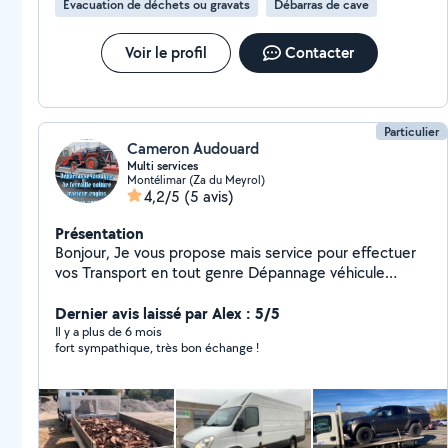
Évacuation de déchets ou gravats
Débarras de cave
Voir le profil
Contacter
Particulier
Cameron Audouard
Multi services
Montélimar (Za du Meyrol)
4,2/5
(5 avis)
Présentation
Bonjour, Je vous propose mais service pour effectuer
vos Transport en tout genre Dépannage véhicule
Enlèvement de gravats Vide grenier Voyage à la
déchèterie . CÔTÉ JARDIN Tonte de pelouse
Dernier avis laissé par Alex : 5/5
Débroussaillage Élagage de haie Coupe d'arbres CÔTÉ
Il y a plus de 6 mois
fort sympathique, très bon échange !
BÂTIMENT peinture intérieur extérieur Réparation
plomberie Et électricité Travail propre et soigner
Ponctuelle Serviable