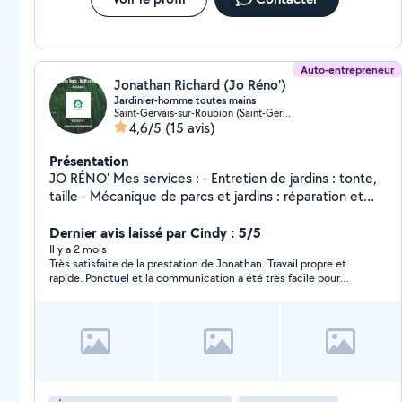
Auto-entrepreneur
Jonathan Richard (Jo Réno')
Jardinier-homme toutes mains
Saint-Gervais-sur-Roubion (Saint-Gervais-sur-Roubion)
4,6/5
(15 avis)
Présentation
JO RÉNO' Mes services : - Entretien de jardins : tonte,
taille - Mécanique de parcs et jardins : réparation et
entretien de matériel de jardinage - Homme toutes
mains : petits travaux de bricolage, réparation et
Dernier avis laissé par Cindy : 5/5
entretien de propriétés - Conciergerie : gestion de
Il y a 2 mois
Très satisfaite de la prestation de Jonathan. Travail propre et
propriétés, entretien de résidences, services de
rapide. Ponctuel et la communication a été très facile pour
proximité - Nettoyage de tombes : nettoyage et
s'organiser. Je reviendrais vers vous pour de nouveaux services
entretien de sépultures Et pour d'autres demandes me
!
contacter