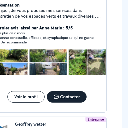
ésentation
us proposes mes services dans
ntretien de vos espaces verts et travaux diverses . Je
s équipé de tout le matériel nécessaire à la
ation de vos tâches. -Egalement je vous propose
rnier avis laissé par Anne Marie : 5/5
e remorques 2m50 de longueur, remorque quad et
y a plus de 6 mois
sonne ponctuelle, efficace, et symphatique se qui ne gache
ose également de la décoration
n Je recommande
ur vos événements (mariage,anniversaires,etc) et
e "Photographe" N'hésitez pas et contacté moi
pour plus de renseignements. Cordialement
Voir le profil
Contacter
Entreprise
Geoffrey wetter