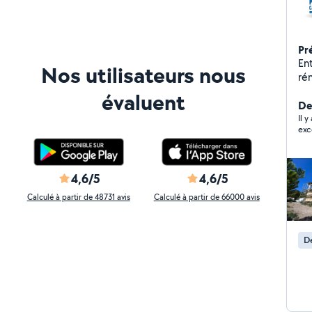
Pr
En
Nos utilisateurs nous
rén
soci
évaluent
No
De
projet Chez GM Facade
Il 
exc
not
pl
4,6/5
4,6/5
Calculé à partir de 48731 avis
Calculé à partir de 66000 avis
Dé