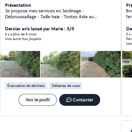
Présentation
Pr
Je propose mes services en Jardinage -
Bonjour, Je vo
Débroussaillage - Taille haie - Tontes Aide au
l'e
déménagement et Petits bricolage. En parallèle de ces
sui
services, je fabrique des bacs à fleurs en tout genre,
Dernier avis laissé par Marie : 5/5
réalis
De
étagères murales, plateaux, etc...etc Je suis en micro
un
Il y a plus de 6 mois
Il 
Une autre fois j’espère
Per
entreprise et vous pouvez bénéficier du crédit d'impôt
moto . -Je vous prop
rie
en fonction de la nature des travaux effectués.
po
servic
Évacuation de déchets
Débarras de cave
Voir le profil
Contacter