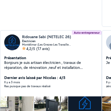
Auto-entrepreneur
Ridouane Sabi (NETELEC 26)
Électricien
Montélimar (Les Grezes-Les Travailleurs)
4,2/5
(17 avis)
Présentation
Pr
Bonjours je suis artisan électricien , travaux de
réparation, de rénovation ,neuf et installation
électrique . pose de panneaux solaire et raccordement
, portail électrique volet roulant...
Dernier avis laissé par Nicolas : 4/5
De
Il y a 3 mois
Il 
Ras puisque pas de travaux réalisé
zér