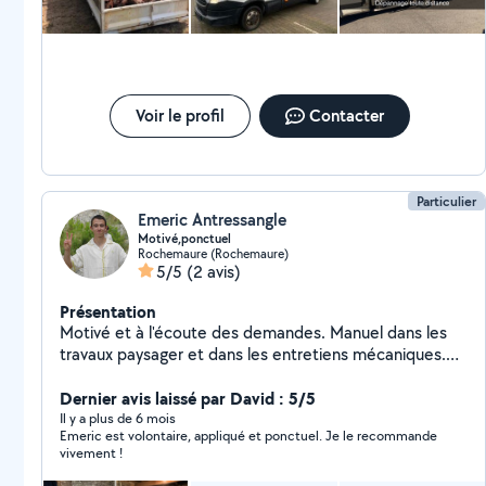
Voir le profil
Contacter
Particulier
Emeric Antressangle
Motivé,ponctuel
Rochemaure (Rochemaure)
5/5
(2 avis)
Présentation
Motivé et à l'écoute des demandes. Manuel dans les
travaux paysager et dans les entretiens mécaniques.
Disponible pour le nettoyage de votre piscine, de l'aide
au déménagement. Possibilité de vous aider a la charge
Dernier avis laissé par David : 5/5
de gravas et à certains petit travaux.
Il y a plus de 6 mois
Emeric est volontaire, appliqué et ponctuel. Je le recommande
vivement !