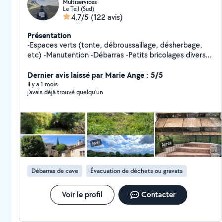
Multiservices
Le Teil (Sud)
4,7/5
(122 avis)
Présentation
-Espaces verts (tonte, débroussaillage, désherbage,
etc) -Manutention -Débarras -Petits bricolages divers
Etc
Dernier avis laissé par Marie Ange : 5/5
Il y a 1 mois
j'avais déjà trouvé quelqu'un
Débarras de cave
Évacuation de déchets ou gravats
Voir le profil
Contacter