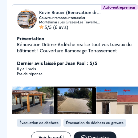
Auto-entrepreneur
Kevin Brauer (Renovation drome ardeche)
Couvreur ramoneur terrassier
Montélimar (Les Grezes-Les Travailleurs)
5/5
(6 avis)
Présentation
Rénovation Drôme-Ardèche realise tout vos travaux du
bâtiment ! Couverture Ramonage Terrassement
Dernier avis laissé par Jean Paul : 5/5
Il y a 1 mois
Pas de réponse
Évacuation de déchets
Évacuation de déchets ou gravats
Voir le profil
Contacter