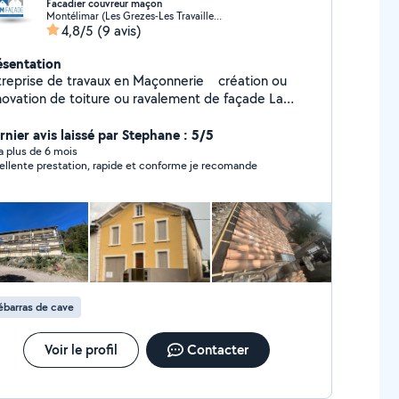
Facadier couvreur maçon
Montélimar (Les Grezes-Les Travailleurs)
4,8/5
(9 avis)
ésentation
treprise de travaux en Maçonnerie création ou
ovation de toiture ou ravalement de façade La
été GM Facade et la pour vous Neuf ou rénovation
us vous accompagnerons tout au long de votre
rnier avis laissé par Stephane : 5/5
 nous sommes fiers de mettre
y a plus de 6 mois
ellente prestation, rapide et conforme je recomande
re-savoir faire au service de vos projets N'hésitez
us et contactez nous
barras de cave
Voir le profil
Contacter