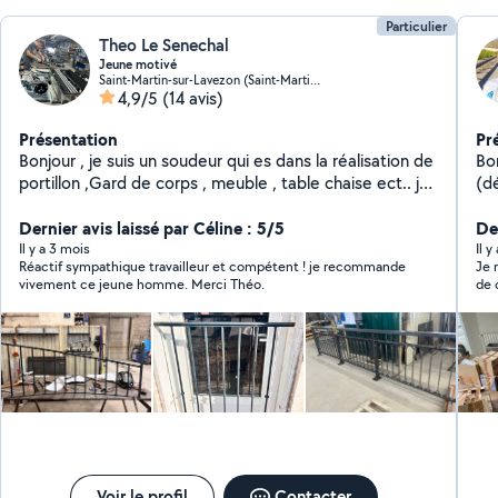
Particulier
Theo Le Senechal
Jeune motivé
Saint-Martin-sur-Lavezon (Saint-Martin-sur-Lavezon)
4,9/5
(14 avis)
Présentation
Pr
Bonjour , je suis un soudeur qui es dans la réalisation de
Bo
portillon ,Gard de corps , meuble , table chaise ect.. je
(d
nettoie des espaces verts. J'ai aussi une remorque
co
double essieux. Si jamais vous avez besoin n'hésitez pas
Dernier avis laissé par Céline : 5/5
en
Der
à me contacter !
div
Il y a 3 mois
Il 
Réactif sympathique travailleur et compétent ! je recommande
Je 
divers, Je suis ouvert 
vivement ce jeune homme. Merci Théo.
de 
pa
dé
d'
Voir le profil
Contacter