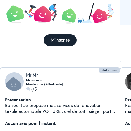
M'inscrire
Particulier
Mr Mr
Mr service
Montélimar (Ville-Haute)
-/5
Présentation
Pr
Bonjour ! Je propose mes services de rénovation
Re
textile automobile VOITURE : ciel de toit , siège , porte
ma
, moquette . COUTURE : Je fait également de la
retouche sur tout type de vêtement . TRANSPORT :
Aucun avis pour l'instant
Au
Mis à disposition de mon utilitaire , montage de meuble