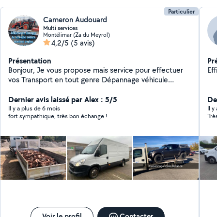
Particulier
Cameron Audouard
Multi services
Montélimar (Za du Meyrol)
4,2/5
(5 avis)
Présentation
Pr
Bonjour, Je vous propose mais service pour effectuer
vos Transport en tout genre Dépannage véhicule
Enlèvement de gravats Vide grenier Voyage à la
déchèterie . CÔTÉ JARDIN Tonte de pelouse
Dernier avis laissé par Alex : 5/5
De
Débroussaillage Élagage de haie Coupe d'arbres CÔTÉ
Il y a plus de 6 mois
Il 
fort sympathique, très bon échange !
Trè
BÂTIMENT peinture intérieur extérieur Réparation
plomberie Et électricité Travail propre et soigner
Ponctuelle Serviable
Voir le profil
Contacter