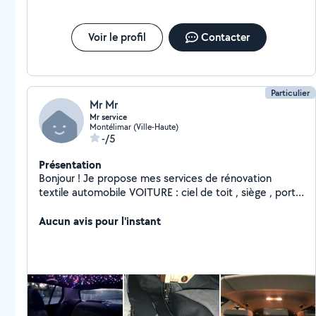
Voir le profil
Contacter
Particulier
Mr Mr
Mr service
Montélimar (Ville-Haute)
-/5
Présentation
Bonjour ! Je propose mes services de rénovation
textile automobile VOITURE : ciel de toit , siège , porte
, moquette . COUTURE : Je fait également de la
retouche sur tout type de vêtement . TRANSPORT :
Aucun avis pour l'instant
Mis à disposition de mon utilitaire , montage de meuble