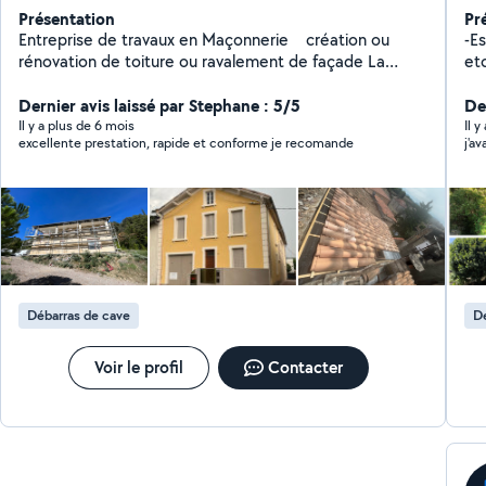
Présentation
Pr
Entreprise de travaux en Maçonnerie création ou
-E
rénovation de toiture ou ravalement de façade La
etc) -Manutention -Débarras -Pet
société GM Facade et la pour vous Neuf ou rénovation
Et
Nous vous accompagnerons tout au long de votre
Dernier avis laissé par Stephane : 5/5
De
projet Chez GM Facade nous sommes fiers de mettre
Il y a plus de 6 mois
Il y
excellente prestation, rapide et conforme je recomande
j'a
notre-savoir faire au service de vos projets N'hésitez
plus et contactez nous
Débarras de cave
Dé
Voir le profil
Contacter