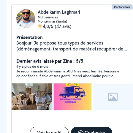
Particulier
Abdelkarim Laghmari
Multiservices
Montélimar (Sarda)
4,8/5
(47 avis)
Présentation
Bonjour! Je propose tous types de services
(déménagement, transport de matériel récupérer des
colis ,tonte de pelouse, débroussaillage, manutention,
enlèvement de déchets/encombrants, bricolage
Dernier avis laissé par Zina : 5/5
divers, rangement, etc). Je possède de l'outillage
Il y a plus de 6 mois
Je recommande Abdelkarim a 300% les yeux fermés, Personne
divers, Je suis ouvert à toutes demandes. Si cela n'est
de confiance, fiable et très gentil, Merci Abdelkarim pour le
pas dans mes capacités je pourrais vous orienter vers
déménagement 🙏🏻
d'autres personnes de confiance. Cordialement
Voir le profil
Contacter