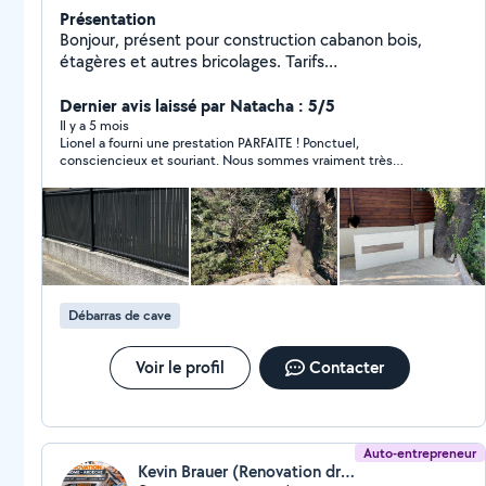
Présentation
Bonjour, présent pour construction cabanon bois,
étagères et autres bricolages. Tarifs
compétitifs.Evacuation objets encombrants, déchets
verts. Domotique.Panneaux solaires..Activité en stand
Dernier avis laissé par Natacha : 5/5
bye à partir de septembre 2025 par manque de temps
Il y a 5 mois
Lionel a fourni une prestation PARFAITE ! Ponctuel,
..
consciencieux et souriant. Nous sommes vraiment très
satisfaits. Merci Lionel
Débarras de cave
Voir le profil
Contacter
Auto-entrepreneur
Kevin Brauer (Renovation drome ardeche)