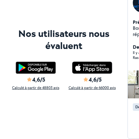
Pr
Bon
Nos utilisateurs nous
rép
él
évaluent
, p
Der
Il y
Ras
4,6/5
4,6/5
Calculé à partir de 48803 avis
Calculé à partir de 66000 avis
Dé