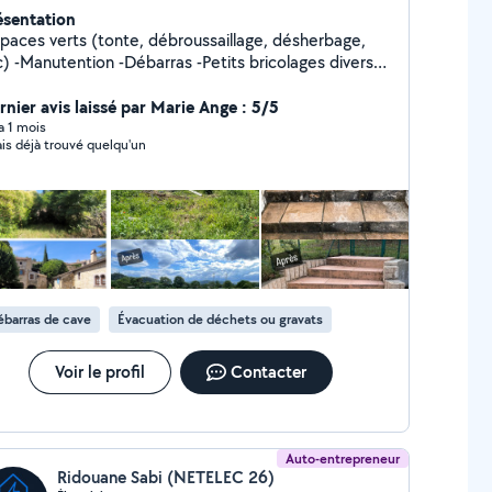
ésentation
spaces verts (tonte, débroussaillage, désherbage,
its bricolages divers
c
rnier avis laissé par Marie Ange : 5/5
 a 1 mois
vais déjà trouvé quelqu'un
barras de cave
Évacuation de déchets ou gravats
Voir le profil
Contacter
Auto-entrepreneur
Ridouane Sabi (NETELEC 26)