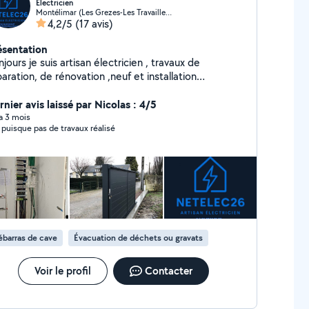
Électricien
Montélimar (Les Grezes-Les Travailleurs)
4,2/5
(17 avis)
ésentation
jours je suis artisan électricien , travaux de
aration, de rénovation ,neuf et installation
ectrique . pose de panneaux solaire et raccordement
ortail électrique volet roulant...
nier avis laissé par Nicolas : 4/5
 a 3 mois
 puisque pas de travaux réalisé
barras de cave
Évacuation de déchets ou gravats
Voir le profil
Contacter