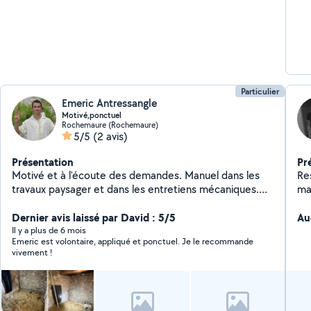
Particulier
Emeric Antressangle
Motivé,ponctuel
Rochemaure (Rochemaure)
5/5
(2 avis)
Présentation
Pr
Motivé et à l'écoute des demandes. Manuel dans les
Re
travaux paysager et dans les entretiens mécaniques.
ma
Disponible pour le nettoyage de votre piscine, de l'aide
au déménagement. Possibilité de vous aider a la charge
Dernier avis laissé par David : 5/5
Au
de gravas et à certains petit travaux.
Il y a plus de 6 mois
Emeric est volontaire, appliqué et ponctuel. Je le recommande
vivement !