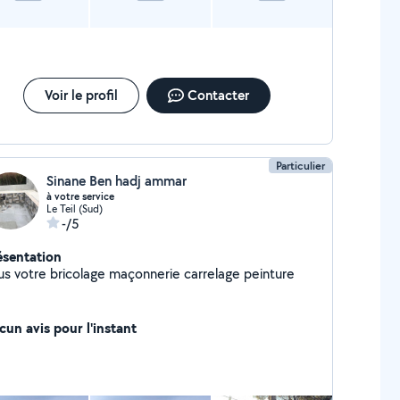
Voir le profil
Contacter
Particulier
Sinane Ben hadj ammar
à votre service
Le Teil (Sud)
-/5
ésentation
us votre bricolage maçonnerie carrelage peinture
cun avis pour l'instant