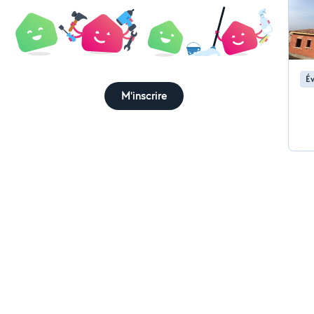
Év
M'inscrire