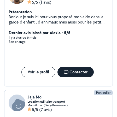
5/5
(1 avis)
Présentation
Bonjour je suis ici pour vous proposé mon aide dans la
garde d enfant , d annimaux mais aussi pour les petit
tache comme du ménage, jardinage. je suis diplomé du
bafa j ai été animateur périscolere puis j ai fait du
Dernier avis laissé par Alexia : 5/5
soutien scolaire pour du niveau primaire , je garde
Il y a plus de 6 mois
Bon change
regulierement un staff un golden et un autre chien. j ai
grandie avec un grand jardin donc tondeuse et
débrousailleuse rammacer les branche ou feuilles c est
aquie .
Voir le profil
Contacter
Particulier
Jaja Moi
Location utilitaire transport
Montélimar (Gery-Beausseret)
5/5
(7 avis)