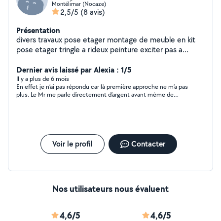
Montélimar (Nocaze)
2,5/5
(8 avis)
Présentation
divers travaux pose etager montage de meuble en kit
pose etager tringle a rideux peinture exciter pas a
demender je ces peut etre faire vidange de voiture cdlt
chris
Dernier avis laissé par Alexia : 1/5
Il y a plus de 6 mois
En effet je n’ai pas répondu car là première approche ne m’a pas
plus. Le Mr me parle directement d’argent avant même de
savoir quoi que ce soit. C’est pour une garde de chien donc il
faut avoir un minimum d’échange avant de parler directement
argent ( selon moi )
Voir le profil
Contacter
Nos utilisateurs nous évaluent
4,6/5
4,6/5