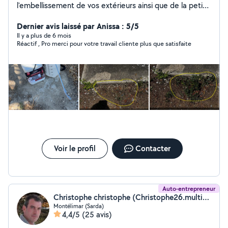
l'embellissement de vos extérieurs ainsi que de la petite
maçonnerie : - taillage de haies - création de massif -
tonte / débroussaillage - plantation de végétaux -
Dernier avis laissé par Anissa : 5/5
coulage de dalle Je suis également disponible pour
Il y a plus de 6 mois
Réactif , Pro merci pour votre travail cliente plus que satisfaite
effectuer différents services tels que le nettoyage des
extérieurs, nettoyage des véhicules, évacuation
destinée à la déchèterie, nettoyage des chantiers A
bientôt
Voir le profil
Contacter
Auto-entrepreneur
Christophe christophe (Christophe26.multiservices)
Montélimar (Sarda)
4,4/5
(25 avis)