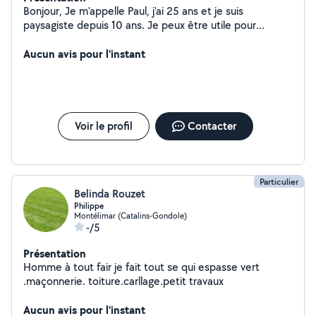
Bonjour, Je m'appelle Paul, j'ai 25 ans et je suis
paysagiste depuis 10 ans. Je peux être utile pour
plusieurs services dont : - déménagement - taille de
haie - taille d'arbuste - débroussaillage - évacuation de
Aucun avis pour l'instant
déchets verts - autre tâche de petit entretien de jardin
Voir le profil
Contacter
Particulier
Belinda Rouzet
Philippe
Montélimar (Catalins-Gondole)
-/5
Présentation
Homme à tout fair je fait tout se qui espasse vert
.maçonnerie. toiture.carllage.petit travaux
Aucun avis pour l'instant