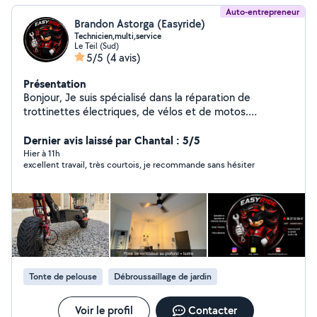
Auto-entrepreneur
Brandon Astorga (Easyride)
Technicien,multi,service
Le Teil (Sud)
5/5
(4 avis)
Présentation
Bonjour, Je suis spécialisé dans la réparation de
trottinettes électriques, de vélos et de motos.
J'interviens également dans l'entretien des espaces
verts : élagage, taille de haies, coupe et abattage
Dernier avis laissé par Chantal : 5/5
d'arbres, ainsi que divers travaux d'aménagement
Hier à 11h
excellent travail, très courtois, je recommande sans hésiter
extérieur. N'hésitez pas à me contacter pour tout
renseignement ou pour obtenir un devis gratuit.
Intervention rapide et travail soigné.
Tonte de pelouse
Débroussaillage de jardin
Voir le profil
Contacter