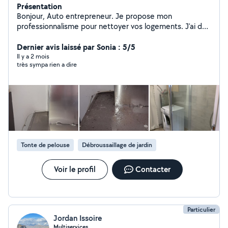
Présentation
Bonjour, Auto entrepreneur. Je propose mon
professionnalisme pour nettoyer vos logements. J'ai de
l'expérience dedans depuis plus de 3 ans maintenant. Je
suis sur Montelimar et peut me déplacer aux alentours
Dernier avis laissé par Sonia : 5/5
de 30 km. Je serais ravis d'effectuer les ménages de
Il y a 2 mois
très sympa rien a dire
vos gîtes, airbnb, appartements ou maison. Excellente
journée.
Tonte de pelouse
Débroussaillage de jardin
Voir le profil
Contacter
Particulier
Jordan Issoire
Multiservices