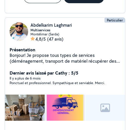
Particulier
Abdelkarim Laghmari
Multiservices
Montélimar (Sarda)
4,8/5
(47 avis)
Présentation
Bonjour! Je propose tous types de services
(déménagement, transport de matériel récupérer des
colis ,tonte de pelouse, débroussaillage, manutention,
enlèvement de déchets/encombrants, bricolage divers,
Dernier avis laissé par Cathy : 5/5
rangement, etc). Je possède de l'outillage divers, Je
Il y a plus de 6 mois
Ponctuel et professionnel. Sympathique et serviable. Merci.
suis ouvert à toutes demandes. Si cela n'est pas dans
mes capacités je pourrais vous orienter vers d'autres
personnes de confiance. Cordialement