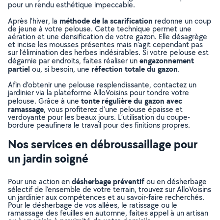
pour un rendu esthétique impeccable.
méthode de la scarification
Après l’hiver, la
redonne un coup
de jeune à votre pelouse. Cette technique permet une
aération et une densification de votre gazon. Elle désagrège
et incise les mousses présentes mais n’agit cependant pas
sur l’élimination des herbes indésirables. Si votre pelouse est
engazonnement
dégarnie par endroits, faites réaliser un
partiel
réfection totale du gazon
ou, si besoin, une
.
Afin d’obtenir une pelouse resplendissante, contactez un
jardinier via la plateforme AlloVoisins pour tondre votre
tonte régulière du gazon avec
pelouse. Grâce à une
ramassage
, vous profiterez d’une pelouse épaisse et
verdoyante pour les beaux jours. L’utilisation du coupe-
bordure peaufinera le travail pour des finitions propres.
Nos services en débroussaillage pour
un jardin soigné
désherbage préventif
Pour une action en
ou en désherbage
sélectif de l’ensemble de votre terrain, trouvez sur AlloVoisins
un jardinier aux compétences et au savoir-faire recherchés.
Pour le désherbage de vos allées, le ratissage ou le
ramassage des feuilles en automne, faites appel à un artisan