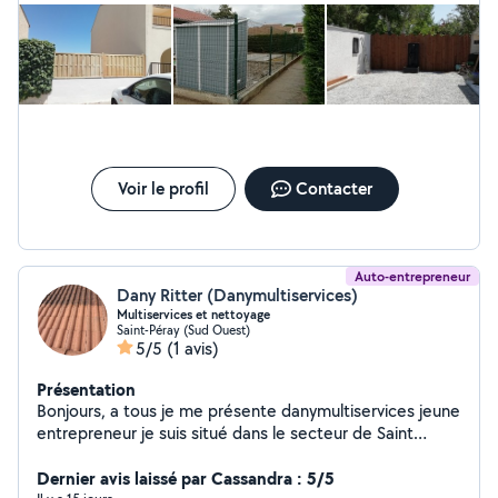
Voir le profil
Contacter
Auto-entrepreneur
Dany Ritter (Danymultiservices)
Multiservices et nettoyage
Saint-Péray (Sud Ouest)
5/5
(1 avis)
Présentation
Bonjours, a tous je me présente danymultiservices jeune
entrepreneur je suis situé dans le secteur de Saint
péray, je suis a l'écoute de toutes demande de travaux
et a l'écoute du client. n'esitez pas le déplacement et le
Dernier avis laissé par Cassandra : 5/5