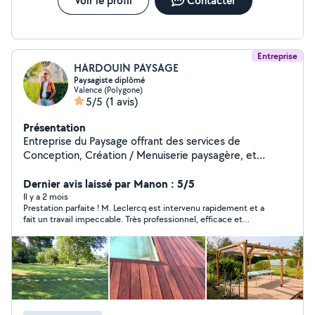
Voir le profil
Contacter
Entreprise
HARDOUIN PAYSAGE
Paysagiste diplômé
Valence (Polygone)
5/5
(1 avis)
Présentation
Entreprise du Paysage offrant des services de
Conception, Création / Menuiserie paysagère, et
d'Entretien de parcs et jardins.
Dernier avis laissé par Manon : 5/5
Il y a 2 mois
Prestation parfaite ! M. Leclercq est intervenu rapidement et a
fait un travail impeccable. Très professionnel, efficace et
sympathique. Je recommande à 100% et n’hésiterais pas à faire
de nouveau appel à lui. Merci beaucoup !