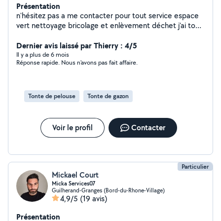
Présentation
n'hésitez pas a me contacter pour tout service espace
vert nettoyage bricolage et enlèvement déchet j'ai tout
le matériel pour vous aider travail soigné et rapide
déplacement et devis gratuit je me déplace pour du
Dernier avis laissé par Thierry : 4/5
petit bricolage je me déplace aussi pour de l'évacuation
Il y a plus de 6 mois
Réponse rapide. Nous n'avons pas fait affaire.
de déchet débarrasse encombrant a petit prix
débarrasse électroménager de toute taille vide cave et
grenier a petit prix et parfois gratuitement je peux louer
ma remorque bétonnière électrique a disposition et
Tonte de pelouse
Tonte de gazon
divers outillage personne sérieuse et règlement
seulement quand les travaux sont terminés et validé par
le client tarifs compétitif. besoin de conseil pour des
Voir le profil
Contacter
travaux int et ext me déplace gratuitement et mes
conseils sont gratuit
Particulier
Mickael Court
Micka Services07
Guilherand-Granges (Bord-du-Rhone-Village)
4,9/5
(19 avis)
Présentation