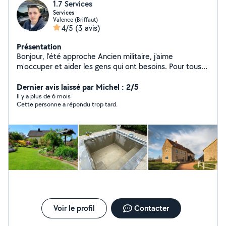
1.7 Services
Services
Valence (Briffaut)
4/5
(3 avis)
Présentation
Bonjour, l'été approche Ancien militaire, j'aime
m'occuper et aider les gens qui ont besoins. Pour tous
débarras, beauté de votre jardin et bien plus encore,
n'hésitez pas à me contacter !
Dernier avis laissé par Michel : 2/5
Il y a plus de 6 mois
Cette personne a répondu trop tard.
Voir le profil
Contacter