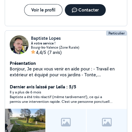
Voir le profil
Contacter
Particulier
Baptiste Lopes
À votre service !
Bourg-lès-Valence (Zone Rurale)
4,4/5
(7 avis)
Présentation
Bonjour, Je peux vous venir en aide pour : - Travail en
extérieur et équipé pour vos jardins - Tonte,
débrousaillage, taille et abattage d'arbre - Aide à vos
déménagements - Nettoyage intérieur et extérieur de
Dernier avis laissé par Leila : 5/5
votre véhicule avec polish
Il y a plus de 6 mois
Baptiste a été très réactif (même tardivement!), ce qui a
permis une intervention rapide. C'est une personne ponctuelle,
très agréable, il a fait un excellent travail (et c'était pas un
cadeau!), très professionnel, discret soigné et propre. Je suis
ravie d'avoir fait appel à ses services, je le solliciterai à nouveau
et le recommande les yeux fermés!