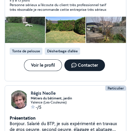
devis et totalement gratuit voilà je suis prêt a vous
Il y a 15 jours
Personne sérieux a l'écoute du client très professionnel tarif
rencontré et a travailler ,Mr ritter
très résonable je recommande cette entreprise très sérieux
Tonte de pelouse
Désherbage d'allée
Voir le profil
Contacter
Particulier
Régis Neolle
Métiers du bâtiment, jardin
Valence (Les-Couleures)
-/5
Présentation
Bonjour. Salarié du BTP, je suis expérimenté en travaux
de gros oeuvre, second oeuvre, élagage et abatage