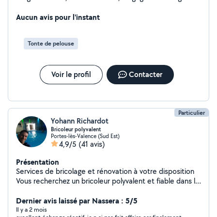
d'arbres. J'ai par ailleurs une longue expérience en
travaux en hauteur ou travaux d'accès difficile.
Aucun avis pour l'instant
J'interviens sur tous ces corps de métier mais peux
aussi intervenir sur divers travaux du bâtiment ou du
Tonte de pelouse
jardin. Je suis essentiellement disponible en semaine à
partir du milieu d'après midi jusqu'en soirée.
Voir le profil
Contacter
Particulier
Yohann Richardot
Bricoleur polyvalent
Portes-lès-Valence (Sud Est)
4,9/5
(41 avis)
Présentation
Services de bricolage et rénovation à votre disposition
Vous recherchez un bricoleur polyvalent et fiable dans la
région valentinoise ? Je mets mes compétences et mon
expérience à votre service : Peinture & décoration
Dernier avis laissé par Nassera : 5/5
Électricité & plomberie Cuisine & menuiserie Véranda &
Il y a 2 mois