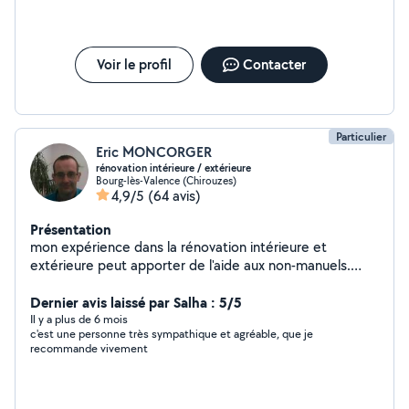
Voir le profil
Contacter
Particulier
Eric MONCORGER
rénovation intérieure / extérieure
Bourg-lès-Valence (Chirouzes)
4,9/5
(64 avis)
Présentation
mon expérience dans la rénovation intérieure et
extérieure peut apporter de l'aide aux non-manuels.
mon outillage permet de ne pas louer le matériel. un
grand véhicule plus la remorque aident à transporter
Dernier avis laissé par Salha : 5/5
des objets encombrants ou autres.
Il y a plus de 6 mois
c'est une personne très sympathique et agréable, que je
recommande vivement