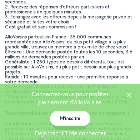
secondes.
2. Recevez des réponses d’offreurs particuliers et
professionnels en quelques minutes.
3. Echangez avec les offreurs depuis la messagerie privée et
sécurisée et faites votre choix !
C’est gratuit et sans commission !
AlloVoisins partout en France : 35 000 communes
représentées sur AlloVoisins, du plus petit village à la plus
grande ville, trouvez un membre à proximité de chez vous !
Efficace : Une demande postée toutes les 10 secondes, 3.6
millions de demandes postées par an
Généraliste : 1 250 types de besoins différents, tout est
possible sur AlloVoisins, du plus petit besoin aux plus grands
projets.
Rapide : 10 minutes pour recevoir une première réponse à
votre demande
Qualité / prix : 4 membres AlloVoisins sur 5* indiquent
qu’AlloVoisins propose un bon rapport qualité/prix
Connectez-vous pour profiter
* Données issues d’une enquête AlloVoisins réalisée sur un
pleinement d'AlloVoisins
échantillon de 5 671 personnes interrogées (Février 2024)
Vous cherchez un tondeur de pelouse en urgence ?
M'inscrire
Sur AlloVoisins, seulement 10 minutes pour recevoir une
Carte
première réponse à votre demande. Postez votre demande
Déjà inscrit ? Me connecter
et trouvez en quelques minutes un membre de confiance,
autour de chez vous, pour votre besoin urgent de tonte de