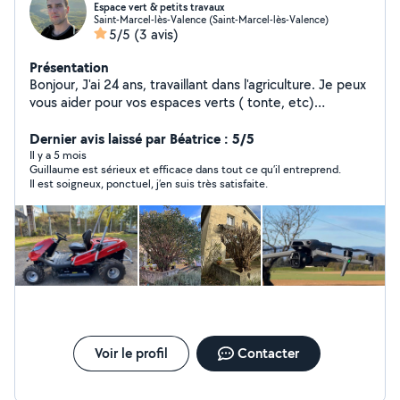
Espace vert & petits travaux
Saint-Marcel-lès-Valence (Saint-Marcel-lès-Valence)
5/5
(3 avis)
Présentation
Bonjour, J'ai 24 ans, travaillant dans l'agriculture. Je peux
vous aider pour vos espaces verts ( tonte, etc)
m'occuper de vos animaux et plantes pendant vos
vacances, et faire de petit travaux de bricolage. Je sais
Dernier avis laissé par Béatrice : 5/5
également conduire les pelleteuses ( j'ai mon Caces) et
Il y a 5 mois
Guillaume est sérieux et efficace dans tout ce qu’il entreprend.
tout type de matériel agricole. Je peux faire des vidéos
Il est soigneux, ponctuel, j’en suis très satisfaite.
et photos avec mon drone DJI ! Montage vidéo
disponible également ! Au plaisir ! Cordialement
Voir le profil
Contacter