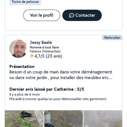
Tonte de pelouse
Voir le profil
Contacter
Particulier
Jessy Baele
Homme à tout faire
Valence (Valensolles)
4,7/5
(23 avis)
Présentation
Besoin d un coup de main dans votre déménagement
ou dans votre jardin , pour installer des meubles etc
contacter moi en privé directement j'ai pas la version
premium
Dernier avis laissé par Catherine : 5/5
Il y a plus de 6 mois
M’a aidé à trouver quelqu’un pour debrousailler très gentiment.