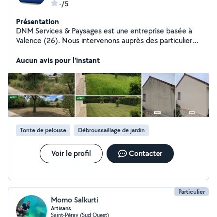
-/5
Présentation
DNM Services & Paysages est une entreprise basée à
Valence (26). Nous intervenons auprès des particuliers,
entreprises, copropriétés, syndics, sur le secteur
Drôme-Ardèche. Nos prestations sont l'entretien,
Aucun avis pour l'instant
l'aménagement et le nettoyage des extérieurs.
Entretien des espaces verts : tonte, débroussaillage,
désherbage, taille, élagage, abattage et dessouchage
Aménagement : terrassement, enrochement, pose de
clotures. Nettoyage : Élimination des mousses, algues,
lichens et salissures sur façades, terrasses, cours,
dallages et murs de clôtures. Devis et déplacement
Tonte de pelouse
Débroussaillage de jardin
gratuits. Interventions ponctuelles ou contrats réguliers .
Crédit d'impôt et avance immédiate de crédit d'impôt
Voir le profil
Contacter
sous conditions
Particulier
Momo Salkurti
Artisans
Saint-Péray (Sud Ouest)