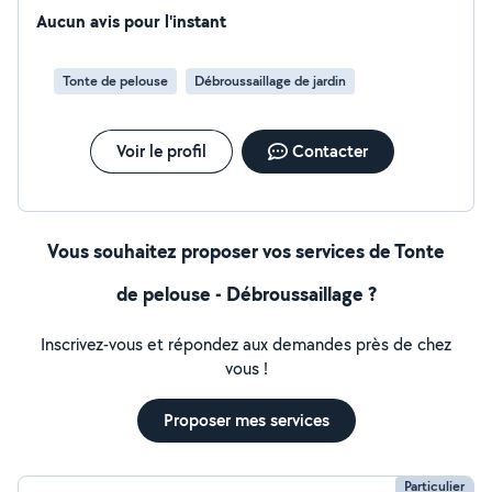
ma vie professionnelle. Je réalise notamment : Placo
Aucun avis pour l'instant
Peinture Électricité Création et rénovation de salle de
bain Pose et montage de cuisine Pose de parquet Tonte
Tonte de pelouse
Débroussaillage de jardin
et taille de jardin Je suis très bien outillé et propose des
prix intéressants. N'hésitez pas à me contacter pour
plus de renseignements
Voir le profil
Contacter
Vous souhaitez proposer vos services de Tonte
de pelouse - Débroussaillage ?
Inscrivez-vous et répondez aux demandes près de chez
vous !
Proposer mes services
Particulier