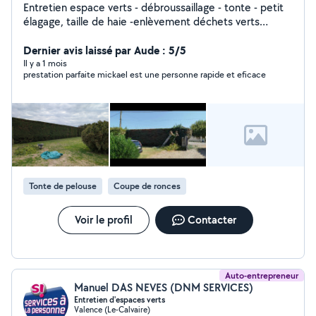
Entretien espace verts - débroussaillage - tonte - petit
élagage, taille de haie -enlèvement déchets verts
J'effectue également tous types de travaux en intérieur
et extérieur de l'habitats, sur devis. Enlèvement
Dernier avis laissé par Aude : 5/5
d'encombrant, multiservice . Travail sérieux et minutieux.
Il y a 1 mois
prestation parfaite mickael est une personne rapide et eficace
Devis gratuit sur demande. Mickaël.
Tonte de pelouse
Coupe de ronces
Voir le profil
Contacter
Auto-entrepreneur
Manuel DAS NEVES (DNM SERVICES)
Entretien d'espaces verts
Valence (Le-Calvaire)