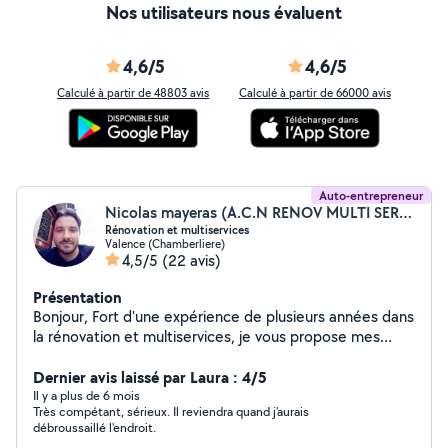
Nos utilisateurs nous évaluent
4,6/5
4,6/5
Calculé à partir de 48803 avis
Calculé à partir de 66000 avis
Auto-entrepreneur
Nicolas mayeras (A.C.N RENOV MULTI SERVICES)
Rénovation et multiservices
Valence (Chamberliere)
4,5/5
(22 avis)
Présentation
Bonjour, Fort d'une expérience de plusieurs années dans
la rénovation et multiservices, je vous propose mes
services pour tous types de travaux , n'hésiter pas a me
contacter pour devis ou conseils. A bientôt , Cdt
Dernier avis laissé par Laura : 4/5
Nicolas ACN Rénov
Il y a plus de 6 mois
Très compétant, sérieux. Il reviendra quand j'aurais
débroussaillé l'endroit.