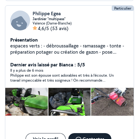
Particulier
Philippe Egea
Jardinier "multipass"
Valence (Dame-Blanche)
4,6/5
(53 avis)
Présentation
espaces verts : - débroussaillage - ramassage - tonte -
préparation potager ou création de gazon - pose
arrosage automatique - Petit élagage, taille de haie -
enlèvement encombrants et déchets verts: déchetterie
Dernier avis laissé par Bianca : 5/5
je dispose de tous les outils de jardin : motoculteur,
Il y a plus de 6 mois
Philippe est son épouse sont adorables et très à l’écoute. Un
tondeuse, tracteur autoportée, débroussailleuse, taille
travail impeccable et très soigneux ! On recommande
haie, tronçonneuse, souffleur etc. J'effectue également
vivement ☺️
tous types de travaux en intérieur et extérieur d'habitat
sur devis , travail minutieux. conciergerie, je me déplace
à votre convenance pour vous faire un devis détaillé
gratuitement. bien cordialement Philippe