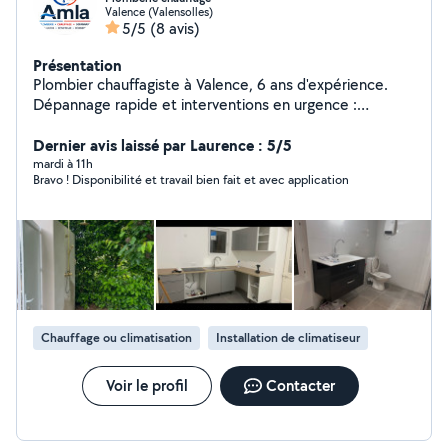
Valence (Valensolles)
5/5
(8 avis)
Présentation
Plombier chauffagiste à Valence, 6 ans d'expérience.
Dépannage rapide et interventions en urgence :
plomberie, chauffage, détartrage, désembouage,
installations sanitaires et cuisines. Rénovation et neuf
Dernier avis laissé par Laurence : 5/5
mardi à 11h
Bravo ! Disponibilité et travail bien fait et avec application
Chauffage ou climatisation
Installation de climatiseur
Voir le profil
Contacter