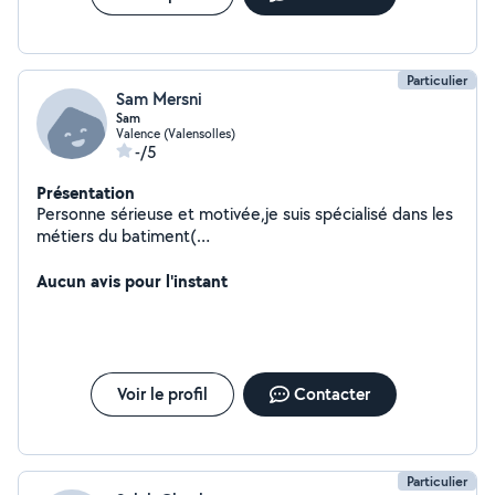
Particulier
Sam Mersni
Sam
Valence (Valensolles)
-/5
Présentation
Personne sérieuse et motivée,je suis spécialisé dans les
métiers du batiment(
carrelage,placo,menuiseries,poses de
poêle,cheminées,électricité,plomberie,....
Aucun avis pour l'instant
Voir le profil
Contacter
Particulier