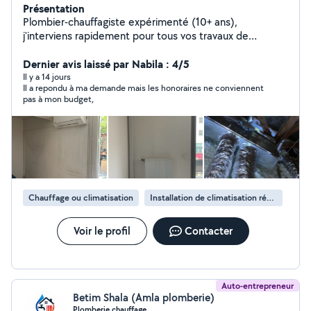
Présentation
Plombier-chauffagiste expérimenté (10+ ans),
j'interviens rapidement pour tous vos travaux de
plomberie et chauffage. Installation, dépannage,
rénovation et entretien réalisés avec professionnalisme.
Dernier avis laissé par Nabila : 4/5
Travail soigné, tarifs transparents et devis gratuit. Faites
Il y a 14 jours
Il a repondu à ma demande mais les honoraires ne conviennent
appel à un artisan de confiance !
pas à mon budget,
Chauffage ou climatisation
Installation de climatisation réversible
Voir le profil
Contacter
Auto-entrepreneur
Betim Shala (Amla plomberie)
Plomberie chauffage