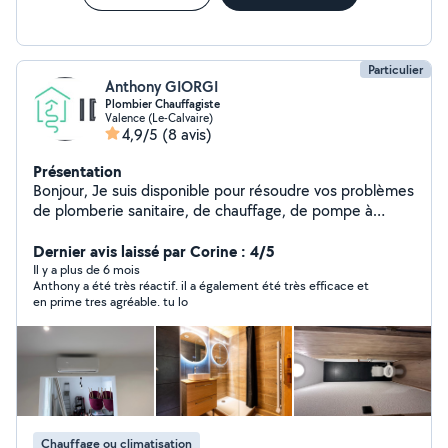
Particulier
Anthony GIORGI
Plombier Chauffagiste
Valence (Le-Calvaire)
4,9/5
(8 avis)
Présentation
Bonjour, Je suis disponible pour résoudre vos problèmes
de plomberie sanitaire, de chauffage, de pompe à
chaleur et de climatisation, ainsi que pour toute
installation neuve ou en rénovation. Plombier depuis 10
Dernier avis laissé par Corine : 4/5
ans, qualifié et diplômé. Cordialement, IDPAC
Il y a plus de 6 mois
Anthony a été très réactif. il a également été très efficace et
en prime tres agréable. tu lo
Chauffage ou climatisation