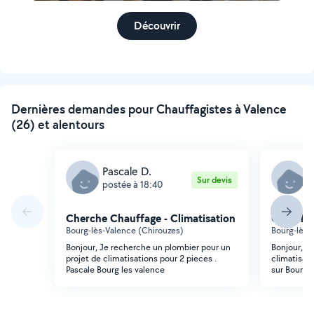
Découvrir
Dernières demandes pour Chauffagistes à Valence
(26) et alentours
Pascale D.
P
Sur devis
postée à 18:40
p
Cherche Chauffage - Climatisation
Cherche 
Bourg-lès-Valence (Chirouzes)
Bourg-lès-
Bonjour, Je recherche un plombier pour un
Bonjour, Je
projet de climatisations pour 2 pieces .
climatisati
Pascale Bourg les valence
sur Bourg l