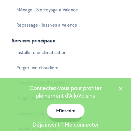
Ménage - Nettoyage à Valence
Repassage - lessives à Valence
Services principaux
Installer une climatisation
Purger une chaudière
Entretenir une chaudière
Connectez-vous pour profiter
pleinement d'AlloVoisins
Purger une chaudière à gaz
M'inscrire
Entretenir une chaudière à gaz
Carte
Déjà inscrit ? Me connecter
Installer un radiateur