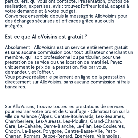
particuliers, qui vous ont contacté. Présentation, photos de
réalisation, expertises, avis : trouvez l'offreur idéal, adapté à
votre demande et à votre budget.
Conversez ensemble depuis la messagerie AlloVoisins pour
des échanges sécurisés et efficaces grâce aux outils
intégrés.
Est-ce que AlloVoisins est gratuit ?
Absolument ! AlloVoisins est un service entièrement gratuit
et sans aucune commission pour tout utilisateur cherchant un
membre, qu’il soit professionnel ou particulier, pour une
prestation de service ou une location de matériel. Payez
uniquement le prix de la prestation, fixé par vous,
demandeur, et l’offreur.
Vous pouvez réaliser le paiement en ligne de la prestation
directement sur AlloVoisins, sans aucune commission ni frais
bancaires.
Sur AlloVoisins, trouvez toutes les prestations de services
pour réaliser votre projet de Chauffage - Climatisation sur la
ville de Valence (Alpes, Centre-Boulevards, Les-Beaumes,
Chamberliere, Les-Aureats, Les-Moulins, Grand-Charran,
Gare, Le-Calvaire, Dame-Blanche, Le-Plan, Les-Couleures,
Chopin, La-Bayot, Polygone, Centre-Basse-Ville, Petit-
Charran, Romans, Jappe-Renard, Eperviere, Valensolles,