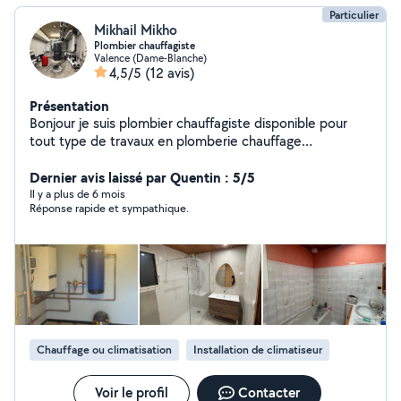
Particulier
Mikhail Mikho
Plombier chauffagiste
Valence (Dame-Blanche)
4,5/5
(12 avis)
Présentation
Bonjour je suis plombier chauffagiste disponible pour
tout type de travaux en plomberie chauffage
climatisation à rénové, remplacer ou neuf et
Débouchage de toute canalisation
Dernier avis laissé par Quentin : 5/5
Il y a plus de 6 mois
Réponse rapide et sympathique.
Chauffage ou climatisation
Installation de climatiseur
Voir le profil
Contacter