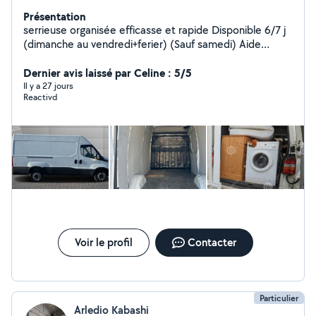
Présentation
serrieuse organisée efficasse et rapide Disponible 6/7 j
(dimanche au vendredi+ferier) (Sauf samedi) Aide
ponctuelle selon besoins. Intervention autour de
Valence. Périmètre j'usqu a 30klm de valence. + d'infos
Dernier avis laissé par Celine : 5/5
et frais à convenir par téléphone Possible de venir a
Il y a 27 jours
Reactivd
plusieurs si besoins pour l aide au déménagement...
Voir le profil
Contacter
Particulier
Arledio Kabashi