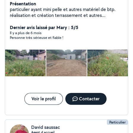
Présentation
particulier ayant mini pelle et autres matériel de btp.
réalisation et création terrassement et autres
demandes. je me déplace pour venir voir et être à
l'écoute de vos projets . monsieur sérieux.
Dernier avis laissé par Mary : 5/5
Il y a plus de 6 mois
Personne très sérieuse et fiable !
Voir le profil
Contacter
Particulier
David saussac
Agent d accueil