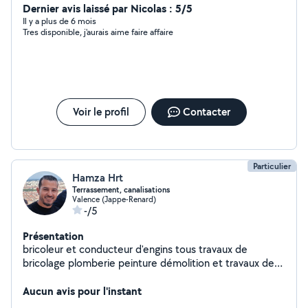
Dernier avis laissé par Nicolas : 5/5
Il y a plus de 6 mois
Tres disponible, j'aurais aime faire affaire
Voir le profil
Contacter
Particulier
Hamza Hrt
Terrassement, canalisations
Valence (Jappe-Renard)
-/5
Présentation
bricoleur et conducteur d'engins tous travaux de
bricolage plomberie peinture démolition et travaux de
pelle curage du fossé nettoyage du champ
terrassement des piscines.....
Aucun avis pour l'instant