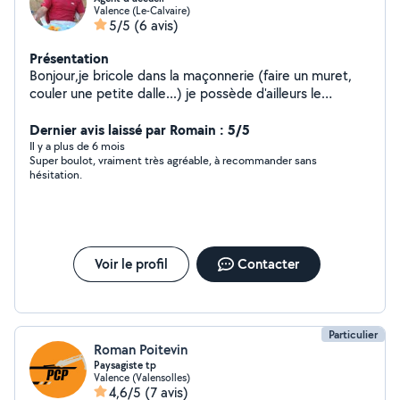
Valence (Le-Calvaire)
5/5
(6 avis)
Présentation
Bonjour,je bricole dans la maçonnerie (faire un muret,
couler une petite dalle...) je possède d'ailleurs le
matériel pour cela... Alors n'hésitez pas, j'ai beaucoup de
temps libre.Merci
Dernier avis laissé par Romain : 5/5
Il y a plus de 6 mois
Super boulot, vraiment très agréable, à recommander sans
hésitation.
Voir le profil
Contacter
Particulier
Roman Poitevin
Paysagiste tp
Valence (Valensolles)
4,6/5
(7 avis)