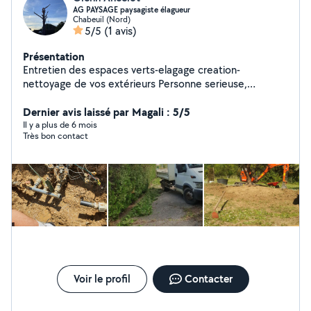
AG PAYSAGE paysagiste élagueur
Chabeuil (Nord)
5/5
(1 avis)
Présentation
Entretien des espaces verts-elagage creation-
nettoyage de vos extérieurs Personne serieuse,
minutueux et a l'écoute de votre projet devis gratuit
déplacement rapide
Dernier avis laissé par Magali : 5/5
Il y a plus de 6 mois
Très bon contact
Voir le profil
Contacter