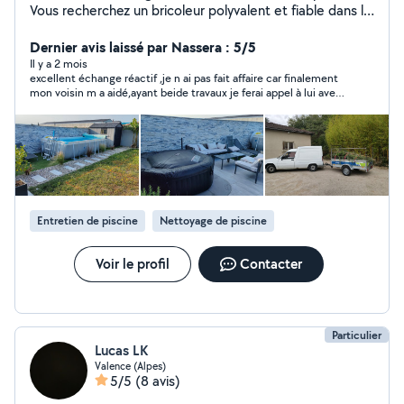
Vous recherchez un bricoleur polyvalent et fiable dans la
région valentinoise ? Je mets mes compétences et mon
expérience à votre service : Peinture & décoration
Dernier avis laissé par Nassera : 5/5
Électricité & plomberie Cuisine & menuiserie Véranda &
Il y a 2 mois
excellent échange réactif ,je n ai pas fait affaire car finalement
aménagement intérieur Domotique & informatique
mon voisin m a aidé,ayant beide travaux je ferai appel à lui avec
Montage et configuration d'alarmes Jardinage : taille,
grand plaisir
tonte, entretien ️ Outillé, mobile et disponible les week-
ends. Mon PLUS : Je travaille en duo avec ma
compagne nous garantissons une qualité de finition
irréprochable et un nettoyage soigné après chaque
chantier. Notre spécialité : la décoration et le
rafraîchissement intérieur pour donner une nouvelle vie
Entretien de piscine
Nettoyage de piscine
à vos espaces. Contactez moi dès maintenant pour plus
d'informations et un devis personnalisé ! La satisfaction
de nos clients est notre meilleure publicité !
Voir le profil
Contacter
Particulier
Lucas LK
Valence (Alpes)
5/5
(8 avis)