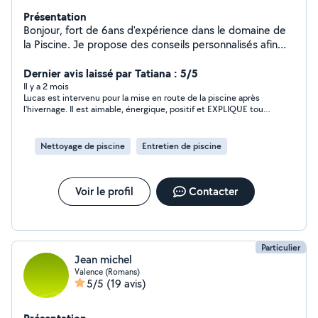
Présentation
Bonjour, fort de 6ans d'expérience dans le domaine de
la Piscine. Je propose des conseils personnalisés afin
que votre piscine reste un plaisir et non une
Dernier avis laissé par Tatiana : 5/5
préoccupation. N'hésitez pas à me contacter.
Il y a 2 mois
Lucas est intervenu pour la mise en route de la piscine après
l'hivernage. Il est aimable, énergique, positif et EXPLIQUE tout.
Travail impeccable. Il nous a donné beaucoup de conseils. On
l'attend pour la deuxième partie.
Nettoyage de piscine
Entretien de piscine
Voir le profil
Contacter
Particulier
Jean michel
Valence (Romans)
5/5
(19 avis)