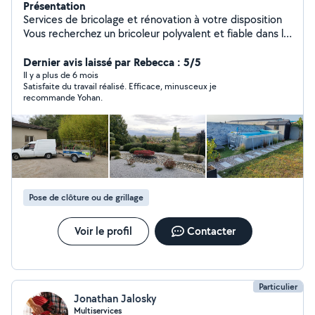
Présentation
Services de bricolage et rénovation à votre disposition
Vous recherchez un bricoleur polyvalent et fiable dans la
région valentinoise ? Je mets mes compétences et mon
expérience à votre service : Peinture & décoration
Dernier avis laissé par Rebecca : 5/5
Électricité & plomberie Cuisine & menuiserie Véranda &
Il y a plus de 6 mois
Satisfaite du travail réalisé. Efficace, minusceux je
aménagement intérieur Domotique & informatique
recommande Yohan.
Montage et configuration d'alarmes Jardinage : taille,
tonte, entretien ️ Outillé, mobile et disponible les week-
ends. Mon PLUS : Je travaille en duo avec ma
compagne nous garantissons une qualité de finition
irréprochable et un nettoyage soigné après chaque
chantier. Notre spécialité : la décoration et le
rafraîchissement intérieur pour donner une nouvelle vie
Pose de clôture ou de grillage
à vos espaces. Contactez moi dès maintenant pour plus
d'informations et un devis personnalisé ! La satisfaction
de nos clients est notre meilleure publicité !
Voir le profil
Contacter
Particulier
Jonathan Jalosky
Multiservices