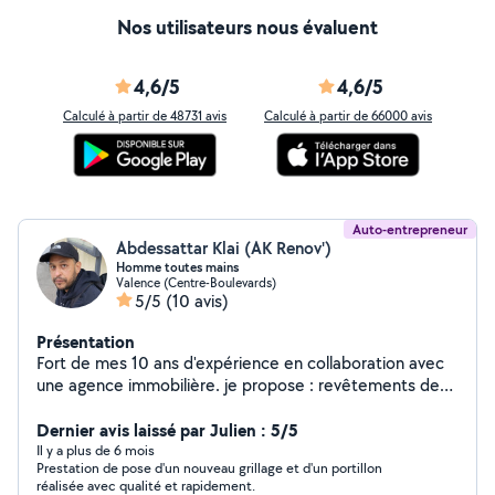
Nos utilisateurs nous évaluent
4,6/5
4,6/5
Calculé à partir de 48731 avis
Calculé à partir de 66000 avis
Auto-entrepreneur
Abdessattar Klai (AK Renov')
Homme toutes mains
Valence (Centre-Boulevards)
5/5
(10 avis)
Présentation
Fort de mes 10 ans d'expérience en collaboration avec
une agence immobilière. je propose : revêtements de
sols(carrelage, parquet, lino) et faïences/carrelages
muraux, j'effectue aussi vos travaux de peinture.
Dernier avis laissé par Julien : 5/5
J'effectue vos petits travaux d'électricité et remplace
Il y a plus de 6 mois
Prestation de pose d'un nouveau grillage et d'un portillon
vos sanitaires. Ancien chef de chantier pour une
réalisée avec qualité et rapidement.