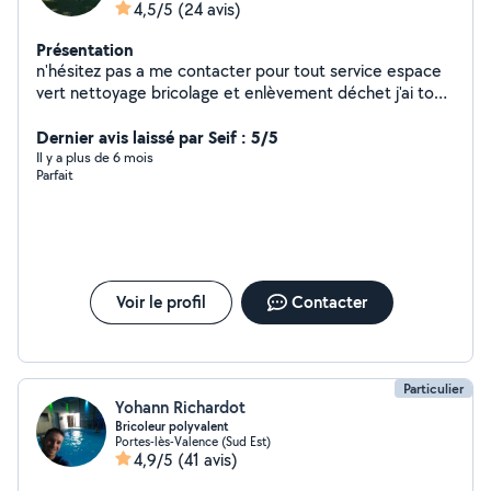
4,5/5
(24 avis)
Présentation
n'hésitez pas a me contacter pour tout service espace
vert nettoyage bricolage et enlèvement déchet j'ai tout
le matériel pour vous aider travail soigné et rapide
déplacement et devis gratuit je me déplace pour du
Dernier avis laissé par Seif : 5/5
petit bricolage je me déplace aussi pour de l'évacuation
Il y a plus de 6 mois
Parfait
de déchet débarrasse encombrant a petit prix
débarrasse électroménager de toute taille vide cave et
grenier a petit prix et parfois gratuitement je peux louer
ma remorque bétonnière électrique a disposition et
divers outillage personne sérieuse et règlement
seulement quand les travaux sont terminés et validé par
Voir le profil
Contacter
le client tarifs compétitif. besoin de conseil pour des
travaux int et ext me déplace gratuitement et mes
conseils sont gratuit
Particulier
Yohann Richardot
Bricoleur polyvalent
Portes-lès-Valence (Sud Est)
4,9/5
(41 avis)