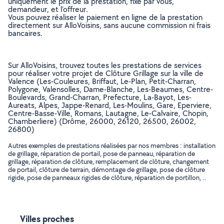
uniquement le prix de la prestation, fixé par vous,
demandeur, et l’offreur.
Vous pouvez réaliser le paiement en ligne de la prestation
directement sur AlloVoisins, sans aucune commission ni frais
bancaires.
Sur AlloVoisins, trouvez toutes les prestations de services
pour réaliser votre projet de Clôture Grillage sur la ville de
Valence (Les-Couleures, Briffaut, Le-Plan, Petit-Charran,
Polygone, Valensolles, Dame-Blanche, Les-Beaumes, Centre-
Boulevards, Grand-Charran, Prefecture, La-Bayot, Les-
Aureats, Alpes, Jappe-Renard, Les-Moulins, Gare, Eperviere,
Centre-Basse-Ville, Romans, Lautagne, Le-Calvaire, Chopin,
Chamberliere) (Drôme, 26000, 26120, 26500, 26002,
26800)
Autres exemples de prestations réalisées par nos membres : installation
de grillage, réparation de portail, pose de panneau, réparation de
grillage, réparation de clôture, remplacement de clôture, changement
de portail, clôture de terrain, démontage de grillage, pose de clôture
rigide, pose de panneaux rigides de clôture, réparation de portillon, ..
Villes proches