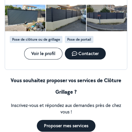
entreprise nationale de clôtures (habilitations prisons,
aéroports, sncf), je répare ou crée vos clôtures et
poses vos portails motorisés, portillons et portes de
garages. Diplômé en maintenance en climatisation, je
suis également en capacité de réparer vos climatiseurs.
Aujourd'hui je souhaite faire profitez les particuliers de
mes nombreuses compétences alors n'hésitez pas à me
Pose de clôture ou de grillage
Pose de portail
contacter !
Voir le profil
Contacter
Vous souhaitez proposer vos services de Clôture
Grillage ?
Inscrivez-vous et répondez aux demandes près de chez
vous !
Proposer mes services