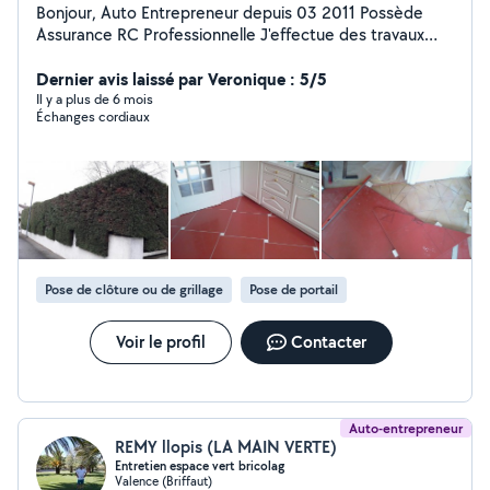
Bonjour, Auto Entrepreneur depuis 03 2011 Possède
Assurance RC Professionnelle J'effectue des travaux
pour Entreprises,Particuliers dans différents domaines
Dépannage Entretien Maintenance,Création et Design.
Dernier avis laissé par Veronique : 5/5
Qui concerne La maison, Espace vert,Mécanique en
Il y a plus de 6 mois
Échanges cordiaux
tout genre Pour davantage d'informations merci de me
contacter Cdlt Robert
Pose de clôture ou de grillage
Pose de portail
Voir le profil
Contacter
Auto-entrepreneur
REMY llopis (LA MAIN VERTE)
Entretien espace vert bricolag
Valence (Briffaut)