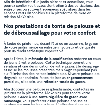
Afin de bénéficier d’un jardin plaisant et accueillant, vous
pouvez confier vos travaux d’entretien à des particuliers, des
entreprises ou auto-entrepreneurs spécialisés dans les
espaces verts disponibles sur la plateforme de mise en
relation AlloVoisins.
Nos prestations de tonte de pelouse et
de débroussaillage pour votre confort
À l’aube du printemps, durant l’été ou en automne, le gazon
de votre jardin mérite un entretien rigoureux et de qualité
pour un rendu esthétique impeccable.
méthode de la scarification
Après l’hiver, la
redonne un coup
de jeune à votre pelouse. Cette technique permet une
aération et une densification de votre gazon. Elle désagrège
et incise les mousses présentes mais n’agit cependant pas
sur l’élimination des herbes indésirables. Si votre pelouse est
engazonnement
dégarnie par endroits, faites réaliser un
partiel
réfection totale du gazon
ou, si besoin, une
.
Afin d’obtenir une pelouse resplendissante, contactez un
jardinier via la plateforme AlloVoisins pour tondre votre
tonte régulière du gazon avec
pelouse. Grâce à une
ramassage
, vous profiterez d’une pelouse épaisse et
verdoyante pour les beaux jours. L’utilisation du coupe-