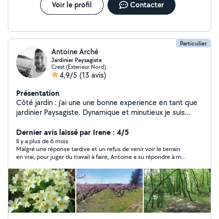
Voir le profil
Contacter
Particulier
Antoine Arché
Jardinier Paysagiste
Crest (Exterieur Nord)
4,9/5
(13 avis)
Présentation
Côté jardin : j'ai une une bonne experience en tant que
jardinier Paysagiste. Dynamique et minutieux je suis
disponible pour tous les genres de travaux. Côté
education : Je suis professeur des écoles titulaire. Je
Dernier avis laissé par Irene : 4/5
m'adapte au rythme et niveau de l'élève. Côté animaux :
Il y a plus de 6 mois
Malgré une réponse tardive et un refus de venir voir le terrain
je peux venir garder ou promener votre animal avec
en vrai, pour juger du travail à faire, Antoine a su répondre à ma
grand plaisir, j'ai toujours eu des animaux à la maison,
demande. Néanmoins mon choix s'est porté sur une personne
chiens, chats, lapins, poules... :) N'hésitez pas à me
géographiquement plus prés de chez moi.
contacter.