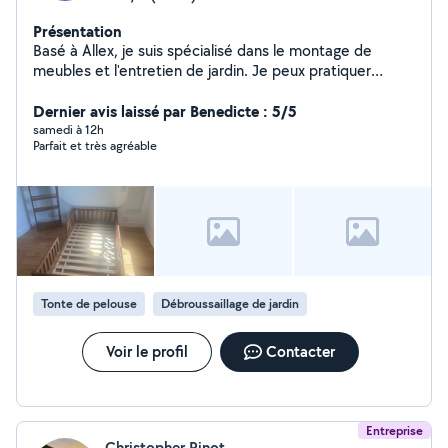
Présentation
Basé à Allex, je suis spécialisé dans le montage de
meubles et l'entretien de jardin. Je peux pratiquer
toutes sortes de petits bricolages et réparer les vélos
aussi
Dernier avis laissé par Benedicte : 5/5
samedi à 12h
Parfait et très agréable
Tonte de pelouse
Débroussaillage de jardin
Voir le profil
Contacter
Entreprise
Christopher Pinot