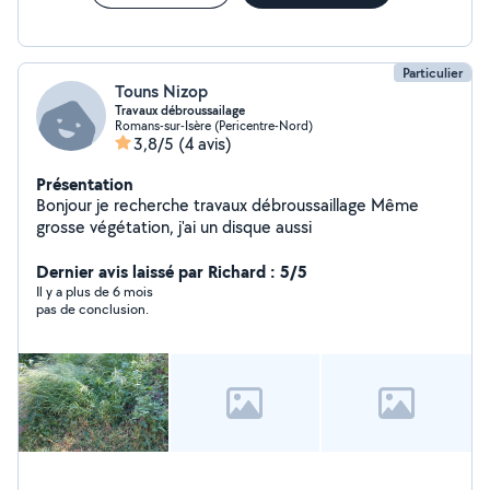
des réseaux d'arrosage intégré - Terrassement - Contrat
d'entretien annuel ou entretien ponctuel - Client
particulier et professionnel
Particulier
Touns Nizop
Travaux débroussailage
Romans-sur-Isère (Pericentre-Nord)
3,8/5
(4 avis)
Présentation
Bonjour je recherche travaux débroussaillage Même
grosse végétation, j'ai un disque aussi
Dernier avis laissé par Richard : 5/5
Il y a plus de 6 mois
pas de conclusion.