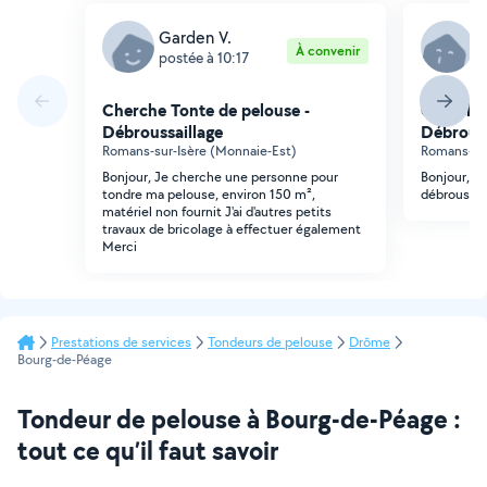
Garden V.
E
À convenir
postée à 10:17
p
Cherche Tonte de pelouse -
Cherche 
Débroussaillage
Débrouss
Romans-sur-Isère (Monnaie-Est)
Romans-sur-
Bonjour, Je cherche une personne pour
Bonjour, r
tondre ma pelouse, environ 150 m²,
débroussai
matériel non fournit J'ai d'autres petits
travaux de bricolage à effectuer également
Merci
Prestations de services
Tondeurs de pelouse
Drôme
Bourg-de-Péage
Tondeur de pelouse à Bourg-de-Péage :
tout ce qu’il faut savoir