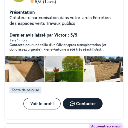
5/5
(1 avis)
Présentation
Créateur d'harmonisation dans votre jardin Entretien
des espaces verts Travaux publics
Dernier avis laissé par Victor : 5/5
Il y a 1 mois
Contacté pour une taille d'un Olivier après transplantation (et
donc assez urgente). Pierre-Antoine a été très réactif,s'est
déplacé en moins de 48h. En plus de sa prestation, il a
également donné de très bons conseils sur comment faire en
sorte de maximiser les chances de reprise. Je referai sans
doute appel à ses services
Tonte de pelouse
Voir le profil
Contacter
Auto-entrepreneur