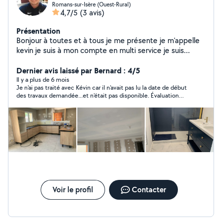
Romans-sur-Isère (Ouest-Rural)
4,7/5
(3 avis)
Présentation
Bonjour à toutes et à tous je me présente je m'appelle
kevin je suis à mon compte en multi service je suis
passionné par ce que je fais. Je suis contentieux et
rigoureux dans mon travail. Aujourd'hui je me mets à
Dernier avis laissé par Bernard : 4/5
disposition mes services pour tous types de bricolage.
Il y a plus de 6 mois
Je n'ai pas traité avec Kévin car il n'avait pas lu la date de début
Je serais ravi de prendre rendez vous avec vous pour
des travaux demandée...et n'était pas disponible. Évaluation
effectuer un devis pour vos futures projets A bientôt.
impossible sur prestation..mais bonne réaction par messagerie.
Kevin.
Voir le profil
Contacter