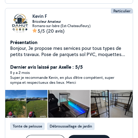
Particulier
Kevin F
Bricoleur Amateur
Romans-sur-Isère (Est-Chateaufleury)
5/5
(20 avis)
Présentation
Bonjour, Je propose mes services pour tous types de
petits travaux. Pose de parquets sol PVC, moquettes
Peinture, papiers peints. Création cloison, tirage de
ligne. Montage et pose de meubles, (Cuisine, bureau,
Dernier avis laissé par Axelle : 5/5
dressing, etc), mais également cadre, plafonnier,
Il y a 2 mois
Super je recommande Kevin, en plus d’être compétent, super
étagères, tringles à rideaux ... Je peux également
sympa et respectueux des lieux. Merci
proposer mes services pour d'autres types de travaux,
petits entretien de certains véhicules (vidange filtres,
disques et plaquettes, etc). Mais également petit
entretien d espaces verts. Tonte de la pelouse, révision
de votre Tondeuse. Garde et visite de certains animaux,
etc N'hésitez pas à me contacter afin de convenir
ensemble d'une solution simple et efficace au meilleur
Tonte de pelouse
Débroussaillage de jardin
prix.