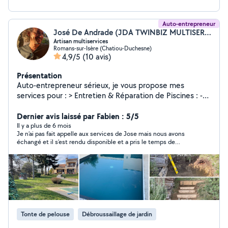
Auto-entrepreneur
José De Andrade (JDA TWINBIZ MULTISERVICES)
Artisan multiservices
Romans-sur-Isère (Chatiou-Duchesne)
4,9/5
(10 avis)
Présentation
Auto-entrepreneur sérieux, je vous propose mes
services pour : > Entretien & Réparation de Piscines : -
L'entretien régulier de votre piscine - Le rattrapage
d'eau verte ou trouble - Le remplacement de pièces
Dernier avis laissé par Fabien : 5/5
(pompes, filtres, etc.) - Le nettoyage complet,
Il y a plus de 6 mois
Je n’ai pas fait appelle aux services de Jose mais nous avons
l'hivernage et la remise en route > Jardin : -Possibilité de
échangé et il s’est rendu disponible et a pris le temps de
contrat d'entretien -Tonte de pelouses -Taille haies et
m’expliquer les potentiels problèmes, il est très professionnel.
arbustes -Dimensionnement et pose d'arrosage intégré
-Évacuation des déchets végétaux > Maison : -
Assemblage de meubles -Montage de cuisines -Peinture
et réparations de murs et plafonds -Électricité et
plomberie -Installation de motorisations de portail -
Nettoyage des façades, murs et terrasses -Installation
Tonte de pelouse
Débroussaillage de jardin
de parquet et plinthes -Création et installation de
panneaux acoustiques Intervention rapide 20 km autour