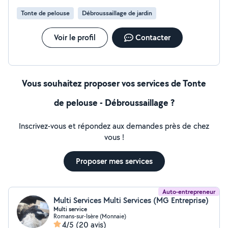
intervenons rapidement dans toute la région. Travail
Tonte de pelouse
Débroussaillage de jardin
sérieux Devis gratuit Résultats garantie.
Voir le profil
Contacter
Vous souhaitez proposer vos services de Tonte
de pelouse - Débroussaillage ?
Inscrivez-vous et répondez aux demandes près de chez
vous !
Proposer mes services
Auto-entrepreneur
Multi Services Multi Services (MG Entreprise)
Multi service
Romans-sur-Isère (Monnaie)
4/5
(20 avis)