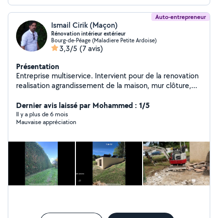
Auto-entrepreneur
Ismail Cirik (Maçon)
Rénovation intérieur extérieur
Bourg-de-Péage (Maladiere Petite Ardoise)
3,3/5
(7 avis)
Présentation
Entreprise multiservice. Intervient pour de la renovation
realisation agrandissement de la maison, mur clôture,
seuil pilier platrier peintre ,pose de
carrelage,placo,enduit,abattage ellagage..
Dernier avis laissé par Mohammed : 1/5
Il y a plus de 6 mois
Mauvaise appréciation