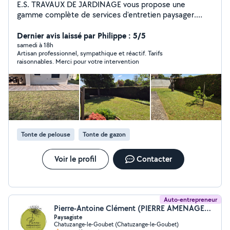
E.S. TRAVAUX DE JARDINAGE vous propose une
gamme complète de services d'entretien paysager.
Nous garantissons des prestations de haute qualité
pour maintenir l'esthétique de votre jardin tout au long
Dernier avis laissé par Philippe : 5/5
de l'année. N'hésitez pas à nous contacter pour toute
samedi à 18h
Artisan professionnel, sympathique et réactif. Tarifs
demande de renseignements. Vous pouvez également
raisonnables. Merci pour votre intervention
consulter notre Site Web ainsi que notre fiche sur les
Pages Jaunes. Devis gratuit.
Tonte de pelouse
Tonte de gazon
Voir le profil
Contacter
Auto-entrepreneur
Pierre-Antoine Clément (PIERRE AMENAGEMENT CREATION)
Paysagiste
Chatuzange-le-Goubet (Chatuzange-le-Goubet)