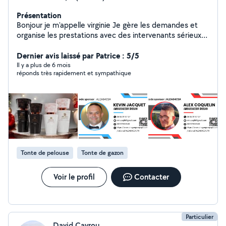
Présentation
Bonjour je m'appelle virginie Je gère les demandes et
organise les prestations avec des intervenants sérieux
et expérimentés. Informatique & administratif (Virginie)
: courriers, devis, factures, démarches Espaces verts
Dernier avis laissé par Patrice : 5/5
(Alexandre & Kevin) : entretien, taille, coupe de bois
Il y a plus de 6 mois
réponds très rapidement et sympathique
Maçonnerie (MG Entreprise 30 ans d'expérience) :
travaux, démolition, gravats Livraison & courses
Déménagement & manutention ️Bricolage : montage
meubles, Ménage & préparation de plats Garde
d'enfants & d'animaux Location piscine Vente de
parfums : équivalents de grandes marques. Liste
disponible sur demande. Réponse rapide, travail sérieux
N'hésitez pas à me contacter !
Tonte de pelouse
Tonte de gazon
Voir le profil
Contacter
Particulier
David Cayrou