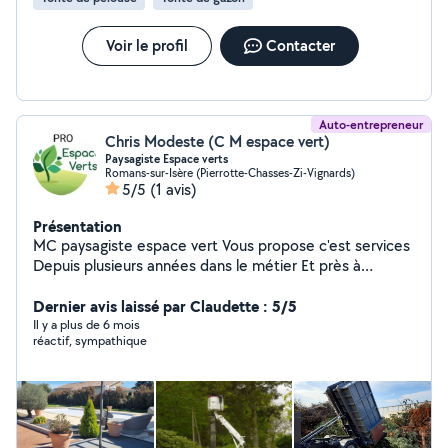
Voir le profil
Contacter
Auto-entrepreneur
Chris Modeste (C M espace vert)
Paysagiste Espace verts
Romans-sur-Isère (Pierrotte-Chasses-Zi-Vignards)
5/5
(1 avis)
Présentation
MC paysagiste espace vert Vous propose c'est services
Depuis plusieurs années dans le métier Et près à
discuter avec vous pour effectuer un devis.
Cordialement
Dernier avis laissé par Claudette : 5/5
Il y a plus de 6 mois
réactif, sympathique