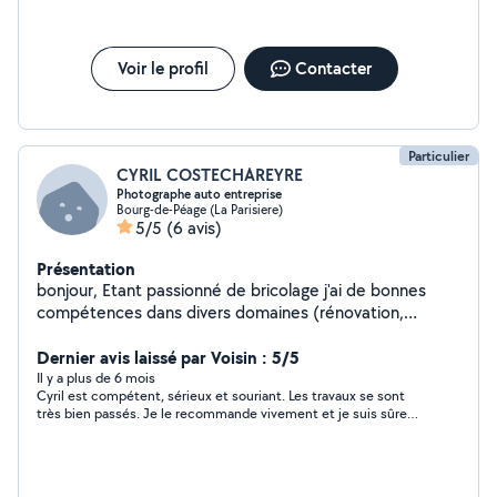
Voir le profil
Contacter
Particulier
CYRIL COSTECHAREYRE
Photographe auto entreprise
Bourg-de-Péage (La Parisiere)
5/5
(6 avis)
Présentation
bonjour, Etant passionné de bricolage j'ai de bonnes
compétences dans divers domaines (rénovation,
peinture, pose de parquet ou sol PVC, carrelage,
faïence), espaces vert ( tonte, taille de haies,
Dernier avis laissé par Voisin : 5/5
débroussaillage, coupe de bois), mais aussi en
Il y a plus de 6 mois
Cyril est compétent, sérieux et souriant. Les travaux se sont
mécanique auto pour tout ce qui est entretient courant,
très bien passés. Je le recommande vivement et je suis sûre
n'hésitez pas à me contacter, je vous répondrais avec
de refaire appel à lui .
plaisir.