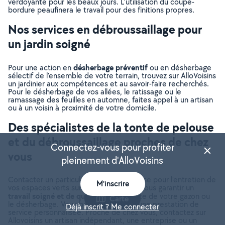
verdoyante pour les beaux jours. L’utilisation du coupe-
bordure peaufinera le travail pour des finitions propres.
Nos services en débroussaillage pour
un jardin soigné
désherbage préventif
Pour une action en
ou en désherbage
sélectif de l’ensemble de votre terrain, trouvez sur AlloVoisins
un jardinier aux compétences et au savoir-faire recherchés.
Pour le désherbage de vos allées, le ratissage ou le
ramassage des feuilles en automne, faites appel à un artisan
ou à un voisin à proximité de votre domicile.
Des spécialistes de la tonte de pelouse
et du débroussaillage proches de chez
Connectez-vous pour profiter
vous
pleinement d'AlloVoisins
Contacter un particulier ou une entreprise pour l’entretien de
M'inscrire
vos espaces verts sur AlloVoisins, c’est vous garantir un
travail soigné et de qualité
pour la tonte de votre gazon ou
Carte
le désherbage. Vous bénéficiez ainsi d’une prestation de
Déjà inscrit ? Me connecter
service personnalisée. Proche de chez vous, contactez sur
Allovoisins un artisan indépendant, une entreprise ou un