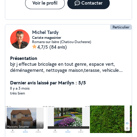
Voir le profil
Contacter
Particulier
Michel Tardy
Cariste magasinier
Romans-sur-Isère (Chatiou-Duchesne)
4,7/5
(84 avis)
Présentation
bjr j effectue bricolage en tout genre, espace vert,
déménagement, nettoyage maison,terasse, vehicule
toiture etc étudie toutes proposition personne
ponctuelle et sérieuse merci
Dernier avis laissé par Marilyn : 5/5
Il y a 3 mois
très bien