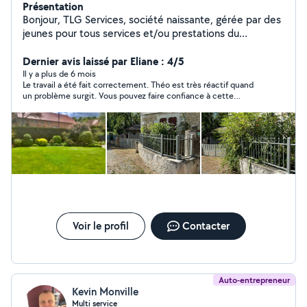
Présentation
Bonjour, TLG Services, société naissante, gérée par des
jeunes pour tous services et/ou prestations du
quotidien. Que ce soit ponctuel ou régulier. Vous
manquez de temps ou de compétences dans certains
Dernier avis laissé par Eliane : 4/5
domaines ? De la tonte au bricolage tout travaux, du
Il y a plus de 6 mois
Le travail a été fait correctement. Théo est très réactif quand
ménage aux courses, TLG Services est là pour satisfaire
un problème surgit. Vous pouvez faire confiance à cette
vos demandes. Contacte: o6..5.8. 6/9 83. 44
entreprise
Voir le profil
Contacter
Auto-entrepreneur
Kevin Monville
Multi service