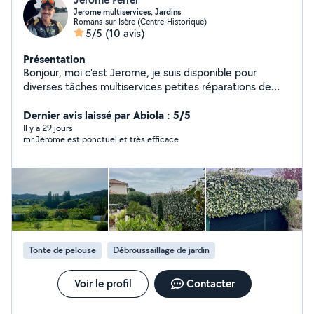
Jerome multiservices, Jardins
Romans-sur-Isère (Centre-Historique)
5/5
(10 avis)
Présentation
Bonjour, moi c'est Jerome, je suis disponible pour
diverses tâches multiservices petites réparations de
l'habitat de l'entretien d'espaces verts, montage de
meubles et déménagement aide à la personne .. je suis
Dernier avis laissé par Abiola : 5/5
disponible vendredi après-midi et les week-ends.
Il y a 29 jours
mr Jérôme est ponctuel et très efficace
Tonte de pelouse
Débroussaillage de jardin
Voir le profil
Contacter