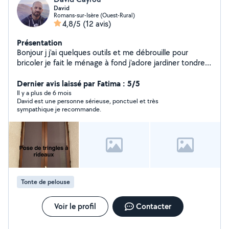
David
Romans-sur-Isère (Ouest-Rural)
4,8/5
(12 avis)
Présentation
Bonjour j j'ai quelques outils et me débrouille pour
bricoler je fait le ménage à fond j'adore jardiner tondre
la pelouse aussi réorganiser des espaces comme un
garage et débarrasse des affaires à la déchèterie et
Dernier avis laissé par Fatima : 5/5
faire du rangement nettoyer des vitres votre voiture
Il y a plus de 6 mois
David est une personne sérieuse, ponctuel et très
sympathique je recommande.
Tonte de pelouse
Voir le profil
Contacter