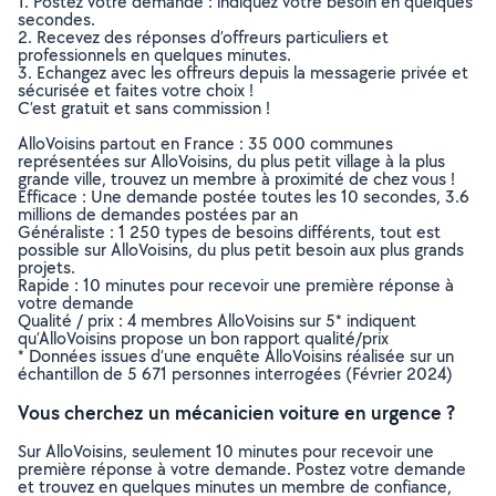
1. Postez votre demande : indiquez votre besoin en quelques
secondes.
2. Recevez des réponses d’offreurs particuliers et
professionnels en quelques minutes.
3. Echangez avec les offreurs depuis la messagerie privée et
sécurisée et faites votre choix !
C’est gratuit et sans commission !
AlloVoisins partout en France : 35 000 communes
représentées sur AlloVoisins, du plus petit village à la plus
grande ville, trouvez un membre à proximité de chez vous !
Efficace : Une demande postée toutes les 10 secondes, 3.6
millions de demandes postées par an
Généraliste : 1 250 types de besoins différents, tout est
possible sur AlloVoisins, du plus petit besoin aux plus grands
projets.
Rapide : 10 minutes pour recevoir une première réponse à
votre demande
Qualité / prix : 4 membres AlloVoisins sur 5* indiquent
qu’AlloVoisins propose un bon rapport qualité/prix
* Données issues d’une enquête AlloVoisins réalisée sur un
échantillon de 5 671 personnes interrogées (Février 2024)
Vous cherchez un mécanicien voiture en urgence ?
Sur AlloVoisins, seulement 10 minutes pour recevoir une
première réponse à votre demande. Postez votre demande
et trouvez en quelques minutes un membre de confiance,