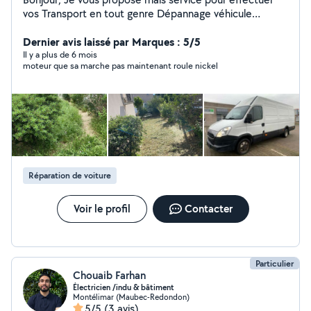
vos Transport en tout genre Dépannage véhicule
Enlèvement de gravats Vide grenier Voyage à la
déchèterie . CÔTÉ JARDIN Tonte de pelouse
Dernier avis laissé par Marques : 5/5
Débroussaillage Élagage de haie Coupe d'arbres CÔTÉ
Il y a plus de 6 mois
moteur que sa marche pas maintenant roule nickel
BÂTIMENT peinture intérieur extérieur Réparation
plomberie Et électricité Travail propre et soigner
Ponctuelle Serviable
Réparation de voiture
Voir le profil
Contacter
Particulier
Chouaib Farhan
Électricien /indu & bâtiment
Montélimar (Maubec-Redondon)
5/5
(3 avis)