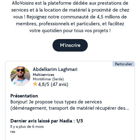
AlloVoisins est la plateforme dédiée aux prestations de
services et à la location de matériel à proximité de chez
vous ! Rejoignez notre communauté de 4,5 millions de
membres, professionnels et particuliers, et facilitez
votre quotidien pour tous vos projets !
M'inscrire
Particulier
Abdelkarim Laghmari
Multiservices
Montélimar (Sarda)
4,8/5
(47 avis)
Présentation
Bonjour! Je propose tous types de services
(déménagement, transport de matériel récupérer des
colis ,tonte de pelouse, débroussaillage, manutention,
enlèvement de déchets/encombrants, bricolage divers,
Dernier avis laissé par Nadia : 1/5
rangement, etc). Je possède de l'outillage divers, Je
Il y a plus de 6 mois
ras
suis ouvert à toutes demandes. Si cela n'est pas dans
mes capacités je pourrais vous orienter vers d'autres