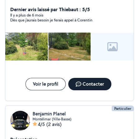
d'activités! Il suffit de me contacter ;)
Dernier avis laissé par Thiebaut : 5/5
Il y a plus de 6 mois
Dès que j’aurais besoin je ferais appel à Corentin
Voir le profil
Contacter
Particulier
Benjamin Planel
Montélimar (Ville-Basse)
4/5
(2 avis)