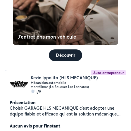
J'entretiens mon véhicule
Découvrir
Auto-entrepreneur
Kevin Ippolito (HLS MECANIQUE)
Mécanicien automobile
Montélimar (Le Bouquet-Les Leonards)
-/5
Présentation
Choisir GARAGE HLS MECANIQUE c'est adopter une
équipe fiable et efficace qui est la solution mécanique
pour bien réaliser le devis de réparation ou d'entretien
validé pour votre voiture. Réparateur de véhicules, nous
Aucun avis pour l'instant