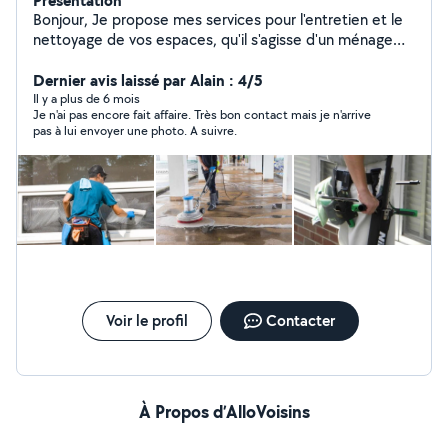
Présentation
Bonjour, Je propose mes services pour l'entretien et le
nettoyage de vos espaces, qu'il s'agisse d'un ménage
ponctuel, d'un nettoyage après travaux ou d'un
entretien régulier. J'interviens également pour le tri et le
Dernier avis laissé par Alain : 4/5
débarras d'encombrants (vide garage, grenier, cave),
Il y a plus de 6 mois
Je n'ai pas encore fait affaire. Très bon contact mais je n'arrive
ainsi que pour de petits travaux de bricolage comme le
pas à lui envoyer une photo. A suivre.
montage de meubles, la fixation d'étagères ou de
petites réparations. En complément, je prends en
charge l'entretien de vos extérieurs : tonte de gazon,
débroussaillage, arrosage et petits travaux de jardinage.
Sérieux et appliqué, je m'adapte à vos besoins pour un
travail soigné. N'hésitez pas à me contacter pour plus
d'informations ! À bientôt !
Voir le profil
Contacter
À Propos d’AlloVoisins