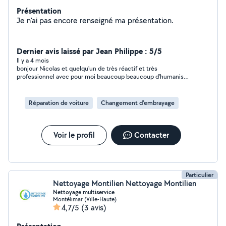
Présentation
Je n'ai pas encore renseigné ma présentation.
Dernier avis laissé par Jean Philippe : 5/5
Il y a 4 mois
bonjour Nicolas et quelqu'un de très réactif et très
professionnel avec pour moi beaucoup beaucoup d'humanisme
je trouve que c'est quelqu'un de très bien et je le conseille
vivement je suis quelqu'un qui n'est pas de la région et il m'a
dépanné avec gentillesse et bienveillance je vous le
Réparation de voiture
Changement d'embrayage
recommande vraiment quelqu'un de très professionnel
Voir le profil
Contacter
Particulier
Nettoyage Montilien Nettoyage Montilien
Nettoyage multiservice
Montélimar (Ville-Haute)
4,7/5
(3 avis)