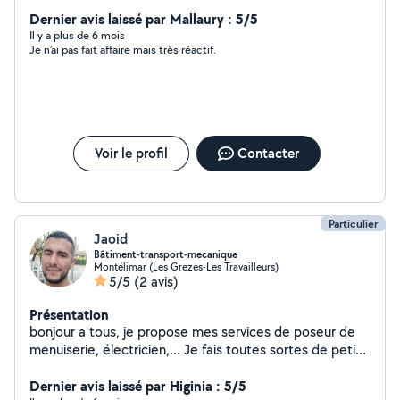
déménagement/manutention. Travail soigné et réactif.
Dernier avis laissé par Mallaury : 5/5
Il y a plus de 6 mois
Je n’ai pas fait affaire mais très réactif.
Voir le profil
Contacter
Particulier
Jaoid
Bâtiment-transport-mecanique
Montélimar (Les Grezes-Les Travailleurs)
5/5
(2 avis)
Présentation
bonjour a tous, je propose mes services de poseur de
menuiserie, électricien,... Je fais toutes sortes de petits
travaux ( peinture, rénovation par exemple) j'ai des
notions en mécanique( plaquette, disque, changement
Dernier avis laissé par Higinia : 5/5