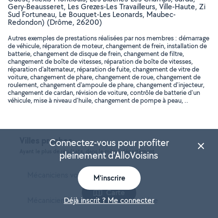
Gery-Beausseret, Les Grezes-Les Travailleurs, Ville-Haute, Zi
Sud Fortuneau, Le Bouquet-Les Leonards, Maubec-
Redondon) (Drôme, 26200)
Autres exemples de prestations réalisées par nos membres : démarrage
de véhicule, réparation de moteur, changement de frein, installation de
batterie, changement de disque de frein, changement de filtre,
changement de boîte de vitesses, réparation de boîte de vitesses,
réparation d'alternateur, réparation de fuite, changement de vitre de
voiture, changement de phare, changement de roue, changement de
roulement, changement d'ampoule de phare, changement d'injecteur,
changement de cardan, révision de voiture, contrôle de batterie d'un
véhicule, mise à niveau d'huile, changement de pompe à peau, ..
Villes proches
Connectez-vous pour profiter
Ayant le plus de résultats, dans le même département
pleinement d'AlloVoisins
Mécaniciens voiture à Valence
M'inscrire
Carte
Mécaniciens voiture à Romans-sur-Isère
Déjà inscrit ? Me connecter