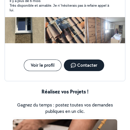
de pièces et vidange...)
Il y a plus de 6 mois
Très disponible et aimable. Je n' hésiterais pas à refaire appel à
lui.
Voir le profil
Contacter
Réalisez vos Projets !
Gagnez du temps : postez toutes vos demandes
publiques en un clic.