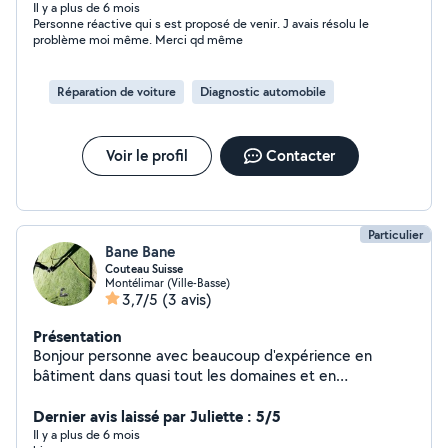
Il y a plus de 6 mois
Personne réactive qui s est proposé de venir. J avais résolu le
problème moi même. Merci qd même
Réparation de voiture
Diagnostic automobile
Voir le profil
Contacter
Particulier
Bane Bane
Couteau Suisse
Montélimar (Ville-Basse)
3,7/5
(3 avis)
Présentation
Bonjour personne avec beaucoup d'expérience en
bâtiment dans quasi tout les domaines et en
paysagisme dispo pour des petite taches ou grande
mais très peu de matos
Dernier avis laissé par Juliette : 5/5
Il y a plus de 6 mois