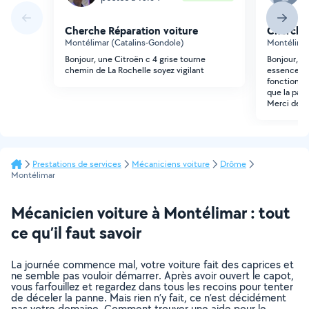
Cherche Réparation voiture
Cherche 
Montélimar (Catalins-Gondole)
Montélimar 
Bonjour, une Citroën c 4 grise tourne
Bonjour, J
chemin de La Rochelle soyez vigilant
essence et
fonctionne
que la pann
Merci de v
Prestations de services
Mécaniciens voiture
Drôme
Montélimar
Mécanicien voiture à Montélimar : tout
ce qu’il faut savoir
La journée commence mal, votre voiture fait des caprices et
ne semble pas vouloir démarrer. Après avoir ouvert le capot,
vous farfouillez et regardez dans tous les recoins pour tenter
de déceler la panne. Mais rien n’y fait, ce n’est décidément
pas votre domaine. Comment trouver une aide pour le