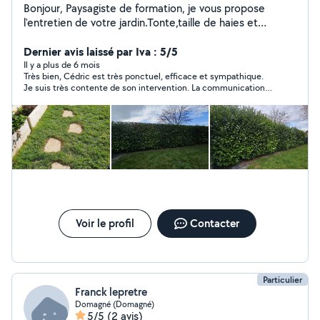
Bonjour, Paysagiste de formation, je vous propose
l'entretien de votre jardin.Tonte,taille de haies et
arbustes isolés, debrousaillage,ramassage des feuilles
,remise en état, évacuation des déchets verts. Je vous
Dernier avis laissé par Iva : 5/5
propose également le nettoyage de vos terrasses. Je
Il y a plus de 6 mois
Très bien, Cédric est très ponctuel, efficace et sympathique.
peux vous accompagner dans vos projets extérieurs,
Je suis très contente de son intervention. La communication
carpors, pergolas, allées pavées, pas japonais, ambiance
était parfaite. Je recommande sans hésiter !
'zen' Je réalise également des terrasses bois, pavées
etc...,engazonnement, plantations...clôtures... Je
dispose de tout le matériel nécessaire. Réactif et
rigoureux, je suis à votre écoute pour concretiser vos
projets. Paiement cesu accepté Cédric
Voir le profil
Contacter
Particulier
Franck lepretre
Domagné (Domagné)
5/5
(2 avis)