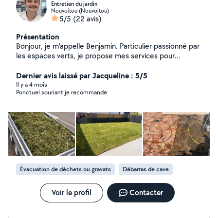
Entretien du jardin
Nouvoitou (Nouvoitou)
5/5
(22 avis)
Présentation
Bonjour, je m'appelle Benjamin. Particulier passionné par
les espaces verts, je propose mes services pour
l'entretien de votre extérieur. Sérieux, rigoureux et
professionnel, j'aime le travail bien fait et le contact
Dernier avis laissé par Jacqueline : 5/5
avec la nature. Je dispose de tout le matériel
Il y a 4 mois
Ponctuel souriant je recommande
nécessaire pour réaliser des prestations de qualité. Je
réalise : * Tonte de pelouse * Débroussaillage *
Nettoyage de terrasses, murets et autres surfaces
extérieures N'hésitez pas à me contacter pour plus
d'informations. l
Évacuation de déchets ou gravats
Débarras de cave
Voir le profil
Contacter