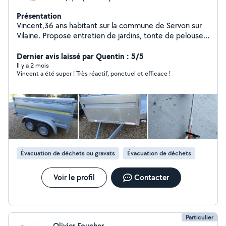
Présentation
Vincent,36 ans habitant sur la commune de Servon sur
Vilaine. Propose entretien de jardins, tonte de pelouses
, taille de petites haies avec enlèvement des déchets
verts. Je peux aussi enlever tout types de déchets en
Dernier avis laissé par Quentin : 5/5
déchetterie. Contactez moi au Zéro six Quarante deux
Il y a 2 mois
Vincent a été super ! Très réactif, ponctuel et efficace !
Dix Trente huit Quatre vingt
Évacuation de déchets ou gravats
Évacuation de déchets
Voir le profil
Contacter
Particulier
Olivier Foucher