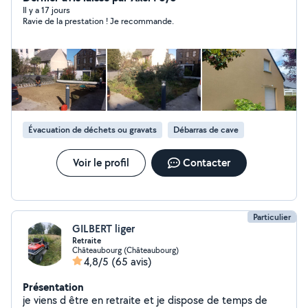
vos déchets ...Enlèvement de souche Peinture intérieur
Il y a 17 jours
Ravie de la prestation ! Je recommande.
extérieur ... De Muret façade pignon dallage...
...Vérification changement de faîtage Nettoyage par
traitement ... Façade pignon toiture dallage Muret...
Petits travaux de demol ...Enlèvement des gravats
Disponible 24 sur 24 7 jours sur 7 Devis et déplacement
gratuit Avec Facilité de paiement. N'hésitez pas à me
contacter pour tout renseignement. Merci à vous et une
bonne journée.
Évacuation de déchets ou gravats
Débarras de cave
Voir le profil
Contacter
Particulier
GILBERT liger
Retraite
Châteaubourg (Châteaubourg)
4,8/5
(65 avis)
Présentation
je viens d être en retraite et je dispose de temps de