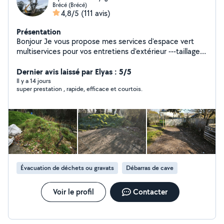
Brécé (Brécé)
4,8/5
(111 avis)
Présentation
Bonjour Je vous propose mes services d'espace vert
multiservices pour vos entretiens d'extérieur ---taillage
de haie et d'arbustes ---tente de pelouse grande
surface ou petite surface ---élagage coupe d'arbre ---
Dernier avis laissé par Elyas : 5/5
débroussaillage et ramassage des feuilles Service de
Il y a 14 jours
super prestation , rapide, efficace et courtois.
nettoyage peinture et ravalement ---nettoyage de
toiture dallage muret terrasse pignon façade... Peinture
intérieur extérieur peinture muret façade pignon... ---
l'évacuation des déchets verts des encombrants des
gravats et autres N'hésitez pas les devis et
déplacement sont gratuits Disponible 24H24. Possibilité
de payer en plusieurs fois sans frais par virement ou par
chèque travaux effectués rapidement et
Évacuation de déchets ou gravats
Débarras de cave
soigneusement.
Voir le profil
Contacter