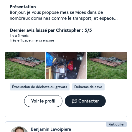
Présentation
Bonjour, je vous propose mes services dans de
nombreux domaines comme le transport, et espace
verts et débarras encombrant tous matériaux. Je suis
une personne très sérieuse et motivé, ponctuel , et je
Dernier avis laissé par Christopher : 5/5
suis disponible n'hésitez pas à me contacter pour tous
Il y a 5 mois
Très efficace, merci encore
renseignements merci
Évacuation de déchets ou gravats
Débarras de cave
Voir le profil
Contacter
Particulier
Benjamin Lavoipiere