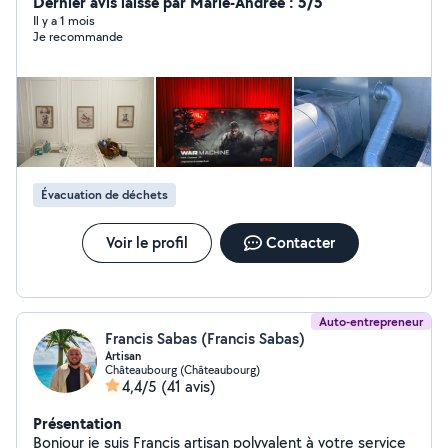
fixation TV murale pose d'étagères pose de tringles
Dernier avis laissé par Marie-Andrée : 5/5
rideaux installation luminaires Nettoyage terrasse et
Il y a 1 mois
Je recommande
autres (karcher) Ventilation / VMC : nettoyage bouches
VMC vérification aspiration diagnostic problème
d'humidité ou ventilation Sérieux, soigneux et équipé.
Intervention sur Rennes et alentours Intervention rapide
Disponible soir et week-end. N'hésitez pas à me
contacter pour discuter de votre besoin.
Évacuation de déchets
Voir le profil
Contacter
Auto-entrepreneur
Francis Sabas (Francis Sabas)
Artisan
Châteaubourg (Châteaubourg)
4,4/5
(41 avis)
Présentation
Bonjour je suis Francis artisan polyvalent à votre service