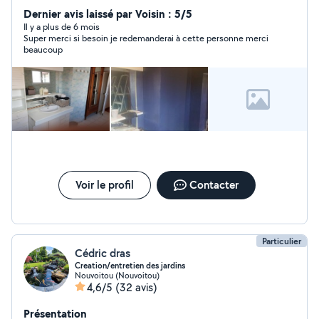
fais de la peinture, pose de sol, de la tapisserie,
Dernier avis laissé par Voisin : 5/5
montage démontage de meubles
Il y a plus de 6 mois
Super merci si besoin je redemanderai à cette personne merci
beaucoup
Voir le profil
Contacter
Particulier
Cédric dras
Creation/entretien des jardins
Nouvoitou (Nouvoitou)
4,6/5
(32 avis)
Présentation