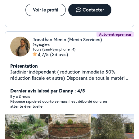
Voir le profil
Contacter
Auto-entrepreneur
Jonathan Menin (Menin Services)
Paysagiste
Tours (Saint-Symphorien 4)
4,7/5
(23 avis)
Présentation
Jardinier indépendant ( reduction immediate 50%,
réduction fiscale et autre) Disposant de tout le matériel
sur batterie ( moins de bruit et de pollution) Et
remorque pour évacuation. Je travail 1 jour par semaine
Dernier avis laissé par Danny : 4/5
dans un moulin classé ou je gère les espaces vert et la
Il y a 2 mois
Réponse rapide et courtoise mais il est débordé donc en
piscine il me reste donc du temps pour entretenir votre
attente éventuelle
jardin. Tonte de pelouse Taille haie, arbuste Petit et
moyen élagage Remettre en forme vos massifs etc.
Créateur de terrasse bois avec un collègue charpentier.