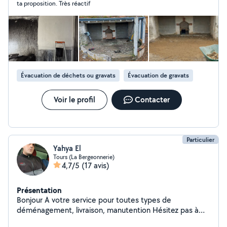
ta proposition. Très réactif
intérieur et extérieur : jardinage, nettoyage, tonte,
débroussaillage Aide au déménagement Nettoyage
façade, toitures, démoussage à l'aide de produit
spécialisé, peinture hydrofuge Évacuation de gravats, de
déchets et d'encombrants Travaux de terrassement
Intervention après sinistre incendie+dégâts des eaux
Autres services sur demande Travail soigné et efficace
Évacuation de déchets ou gravats
Évacuation de gravats
Devis gratuit et tarifs clairs Disponible rapidement,
même le week-end
Voir le profil
Contacter
Particulier
Yahya El
Tours (La Bergeonnerie)
4,7/5
(17 avis)
Présentation
Bonjour A votre service pour toutes types de
déménagement, livraison, manutention Hésitez pas à
me contacter