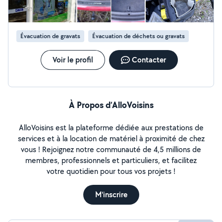
Detailing complet intérieur/extérieur à domicile. VOS
AVANTAGES : 50% DE CRÉDIT D'IMPÔT IMMÉDIAT :
Vous ne payez que la moitié de la facture. Je gère tout
Évacuation de gravats
Évacuation de déchets ou gravats
l'administratif. MATÉRIEL PRO : Efficacité garantie et
gain de temps. TARIFS : Sur devis gratuit. Envoyez-moi
vos photos ou vos besoins pour une réponse sous 24h.
Voir le profil
Contacter
À Propos d’AlloVoisins
AlloVoisins est la plateforme dédiée aux prestations de
services et à la location de matériel à proximité de chez
vous ! Rejoignez notre communauté de 4,5 millions de
membres, professionnels et particuliers, et facilitez
votre quotidien pour tous vos projets !
M'inscrire