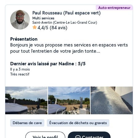
Auto-entrepreneur
Paul Rousseau (Paul espace vert)
Multi services
Saint-Avertin (Centre-Le Lac-Grand Cour)
4,4/5
(84 avis)
Présentation
Bonjours je vous propose mes services en espaces verts
pour tout l'entretien de votre jardin tonte
débroussaillage , taille de haie, passage de karcher ..
cordialement ( petit bricolage aussi , déménagement ,
Dernier avis laissé par Nadine : 5/5
vide maison je suis en multi services ) n'hésiter pas
Il y a 3 mois
Très reactif
Débarras de cave
Évacuation de déchets ou gravats
Voir le profil
Contacter