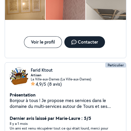
Voir le profil
Contacter
Particulier
Farid Ktout
Artisan
La Ville-aux-Dames (La Ville-aux-Dames)
4,9/5
(8 avis)
Présentation
Bonjour à tous ! Je propose mes services dans le
domaine du multi-services autour de Tours et ses
environs. Sérieux, réactif et polyvalent, j'interviens pour
vous aider dans vos petits et grands besoins du
Dernier avis laissé par Marie-Laure : 5/5
quotidien. Mes services : Bricolage : montage de
Il y a 1 mois
Un ami est venu récupérer tout ce qui était lourd, merci pour
meubles, réparations diverses, petits travaux Entretien