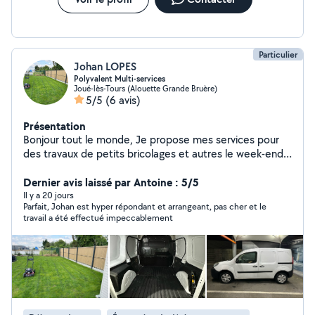
Particulier
Johan LOPES
Polyvalent Multi-services
Joué-lès-Tours (Alouette Grande Bruère)
5/5
(6 avis)
Présentation
Bonjour tout le monde, Je propose mes services pour
des travaux de petits bricolages et autres le week-end
essentiellement, je peux exceptionnellement parfois
intervenir en semaine . Je possède un équipement riche
Dernier avis laissé par Antoine : 5/5
ce qui me permet de vous proposer des prestations de
Il y a 20 jours
Parfait, Johan est hyper répondant et arrangeant, pas cher et le
toutes types. - Montage de meubles - Travaux de
travail a été effectué impeccablement
jardinage, espace vert - Transport gros déchets vers la
déchetterie