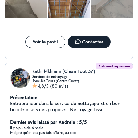
Voir le profil
Contacter
Auto-entrepreneur
Fathi Mkhinini (Clean Tout 37)
Services de nettoyage
Joué-lès-Tours (Centre Ouest)
4,8/5
(80 avis)
Présentation
Entrepreneur dans le service de nettoyage Et un bon
bricoleur services proposés: Nettoyage tissu
d'ameublement ️ Nettoyage auto Nettoyage des
terrasses et façades Nettoyage après travaux️
Dernier avis laissé par Andreia : 5/5
Nettoyage après sinistre Nettoyage des locaux et
Il y a plus de 6 mois
Malgré qu’on est pas fais affaire, au top
bureaux Nettoyage des vitres Nettoyage des piscines