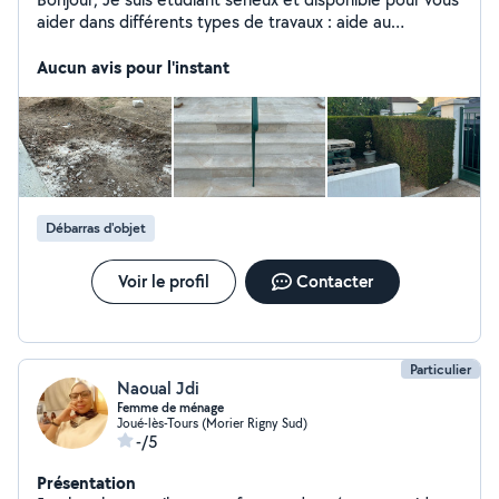
aider dans différents types de travaux : aide au
déménagement, travaux, jardinage, montage de
meubles, petit terrassement, taillage de haies,
Aucun avis pour l'instant
nettoyage de terrasse, tonte de gazon abattage
d'arbres et autres Flexible, ponctuel et à l'écoute, je
m'adapte à vos besoins. N'hésitez pas à me contacter
Débarras d'objet
Voir le profil
Contacter
Particulier
Naoual Jdi
Femme de ménage
Joué-lès-Tours (Morier Rigny Sud)
-/5
Présentation