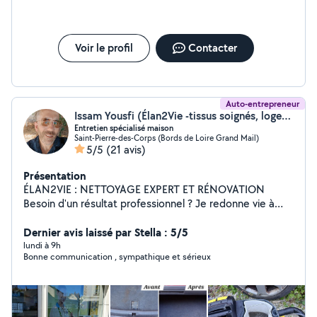
Voir le profil
Contacter
Auto-entrepreneur
Issam Yousfi (Élan2Vie -tissus soignés, logement arrangé-)
Entretien spécialisé maison
Saint-Pierre-des-Corps (Bords de Loire Grand Mail)
5/5
(21 avis)
Présentation
ÉLAN2VIE : NETTOYAGE EXPERT ET RÉNOVATION
Besoin d'un résultat professionnel ? Je redonne vie à
votre maison, vos textiles et vos véhicules avec un
matériel de pointe (vapeur, injecteur-extracteur, haute
Dernier avis laissé par Stella : 5/5
pression...). NOS SERVICES : VITRERIE : Nettoyage
lundi à 9h
Bonne communication , sympathique et sérieux
complet vitres et rails (baies vitrées, vérandas).
TEXTILES : Shampouinage profond canapés, matelas,
tapis (taches et odeurs). REMISE EN ÉTAT : Ménage
approfondi avant état des lieux ou vente. EXTÉRIEUR :
Terrasses, murets et dallages (haute pression). AUTO :