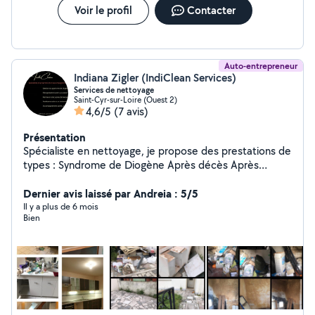
Voir le profil
Contacter
Auto-entrepreneur
Indiana Zigler (IndiClean Services)
Services de nettoyage
Saint-Cyr-sur-Loire (Ouest 2)
4,6/5
(7 avis)
Présentation
Spécialiste en nettoyage, je propose des prestations de
types : Syndrome de Diogène Après décès Après
successions Fin de bail/Déménagement Fin de travaux/
Fin de chantier débarras/ nettoyage cave En plus d'une
Dernier avis laissé par Andreia : 5/5
approche professionnelle et rigoureuse, chaque
Il y a plus de 6 mois
Bien
intervention et menées avec le plus grand respect de
vos besoins et de votre intimité.