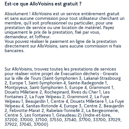
Est-ce que AlloVoisins est gratuit ?
Absolument ! AlloVoisins est un service entièrement gratuit
et sans aucune commission pour tout utilisateur cherchant un
membre, qu’il soit professionnel ou particulier, pour une
prestation de service ou une location de matériel. Payez
uniquement le prix de la prestation, fixé par vous,
demandeur, et l’offreur.
Vous pouvez réaliser le paiement en ligne de la prestation
directement sur AlloVoisins, sans aucune commission ni frais
bancaires.
Sur AlloVoisins, trouvez toutes les prestations de services
pour réaliser votre projet de Évacuation déchets - Gravats
sur la ville de Tours (Saint-Symphorien 3, Lakanal-Strasbourg
2, Europe 1, Saint-Symphorien 4, Sainte-Radegonde 1,
Montjoyeux, Saint-Symphorien 5, Europe 4, Grammont 1,
Douets Milletiere 2, Rochepinard, Rives du Cher 1, Les
Fontaines 2, La Fuye Velpeau 2, Grammont 2, La Fuye
Velpeau 1, Beaujardin 1, Centre 4, Douets Milletiere 1, La Fuye
Velpeau 4, Sanitas-Rotonde 4, Europe 3, Centre 2, Beaujardin
2, Febvotte-Marat 2, Rabelais-Tonnellé 2, La Bergeonnerie,
Centre 5, Les Fontaines 1, Giraudeau 2) (Indre-et-loire,
37200, 37000, 37100, 37550, 37540, 37700, 33700, 37029,
37922, 37045, 37000)