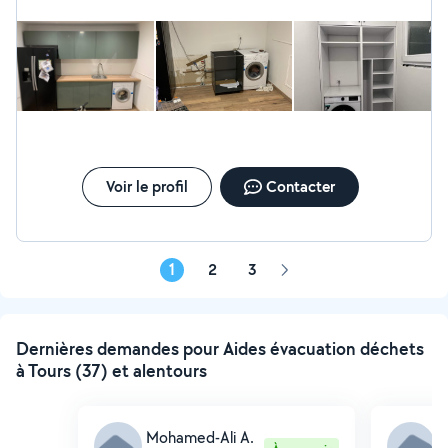
Voir le profil
Contacter
1
2
3
Page
suivante
Dernières demandes pour Aides évacuation déchets
à Tours (37) et alentours
Mohamed-Ali A.
F