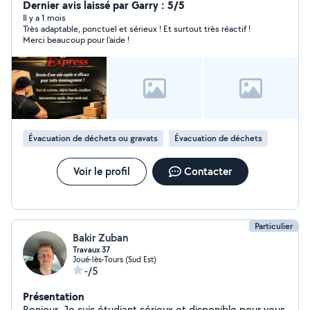
Dernier avis laissé par Garry : 5/5
Il y a 1 mois
Très adaptable, ponctuel et sérieux ! Et surtout très réactif !
Merci beaucoup pour l'aide !
Évacuation de déchets ou gravats
Évacuation de déchets
Voir le profil
Contacter
Particulier
Bakir Zuban
Travaux 37
Joué-lès-Tours (Sud Est)
-/5
Présentation
Bonjour, Je suis étudiant sérieux et disponible pour vous