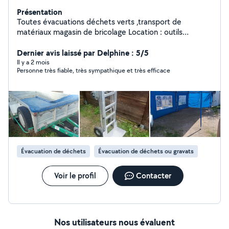
Présentation
Toutes évacuations déchets verts ,transport de
matériaux magasin de bricolage Location : outils
,echelles, echelle de toit, taille haie ,diable, barnum 3 x
6 m N hésitez pas à me contacter
Dernier avis laissé par Delphine : 5/5
Il y a 2 mois
Personne très fiable, très sympathique et très efficace
Évacuation de déchets
Évacuation de déchets ou gravats
Voir le profil
Contacter
Nos utilisateurs nous évaluent