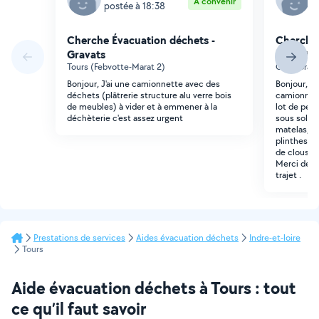
À convenir
postée à 18:38
p
Cherche Évacuation déchets -
Cherche 
Gravats
Gravats
Tours (Febvotte-Marat 2)
Chambray-l
Bonjour, J'ai une camionnette avec des
Bonjour, J
déchets (plâtrerie structure alu verre bois
camionnett
de meubles) à vider et à emmener à la
lot de pet
déchèterie c'est assez urgent
sous sol ver
matelas, a
plinthes . 
de clous ro
Merci de m
trajet .
Prestations de services
Aides évacuation déchets
Indre-et-loire
Tours
Aide évacuation déchets à Tours : tout
ce qu’il faut savoir