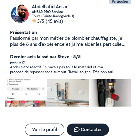
Particulier
Abdelhafid Ansar
ANSAR PRO Service
Tours (Sainte-Radegonde 1)
5/5
(45 avis)
Présentation
Passionné par mon métier de plombier chauffagiste, j'ai
plus de 6 ans d'expérience et j'aime aider les particuliers
à résoudre leurs problèmes rapidement et proprement ️.
Chaque dépannage est pour moi l'occasion de rassurer
Dernier avis laissé par Steve : 5/5
et de simplifier la vie de mes clients. Disponible, sérieux
jeudi à 21h
Abdel a été réactif. Je n’avais pas tout le matériel et m’a
et toujours de bonne humeur , je m'assure que chaque
proposé de repasser sans surcoût. Travail soigné. Très bon tarif.
intervention se passe bien et que vous soyez
Je referai appel à lui au besoin !
pleinement satisfait. Retrouvez mes conseils et mes
chantiers en vidéo sur TikTok : @ansar.37 (21k+
abonnés). Je partage mon quotidien de plombier pour
garantir une transparence totale sur la qualité de mes
interventions.
Voir le profil
Contacter