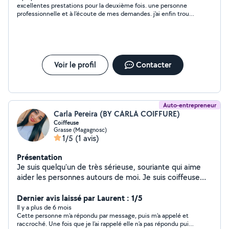
excellentes prestations pour la deuxième fois. une personne
professionnelle et à l'écoute de mes demandes. j'ai enfin trouvé
une perle
Voir le profil
Contacter
Auto-entrepreneur
Carla Pereira (BY CARLA COIFFURE)
Coiffeuse
Grasse (Magagnosc)
1/5
(1 avis)
Présentation
Je suis quelqu'un de très sérieuse, souriante qui aime
aider les personnes autours de moi. Je suis coiffeuse
depuis 2014 diplômée, j'ai travaillée pendant 9 ans en
cdi dans le même salon au alentour de Paris,
Dernier avis laissé par Laurent : 1/5
actuellement ici je me suis mise à mon compte dans le
Il y a plus de 6 mois
Cette personne m’a répondu par message, puis m’a appelé et
Domicile
raccroché. Une fois que je l’ai rappelé elle n’a pas répondu puis