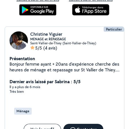
Particulier
Christine Viguier
MENAGE et REPASSAGE
Saint-Vallier-de-Thiey (Saint-Vallier-de-Thiey)
5/5
(4 avis)
Présentation
Bonjour femme ayant + 20ans d'expérience cherche des
heures de ménage et repassage sur St Vallier de Thiey.
St Cezaire, Cabris, Peymenade le Tignet Grasse,
Chateauneuf de Grasse, le Rouret Merci de me laisser
Dernier avis laissé par Sabrina : 5/5
un message signé ou sur répondeur si possible. Je vous
Il y a plus de 6 mois
Très bien
rappellerai
Ménage