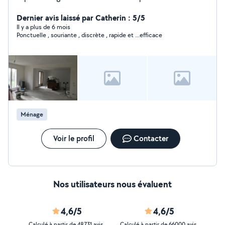
Cdlt
Dernier avis laissé par Catherin : 5/5
Il y a plus de 6 mois
Ponctuelle , souriante , discrète , rapide et ...efficace
Ménage
Voir le profil
Contacter
Nos utilisateurs nous évaluent
4,6/5
4,6/5
Calculé à partir de 48731 avis
Calculé à partir de 66000 avis