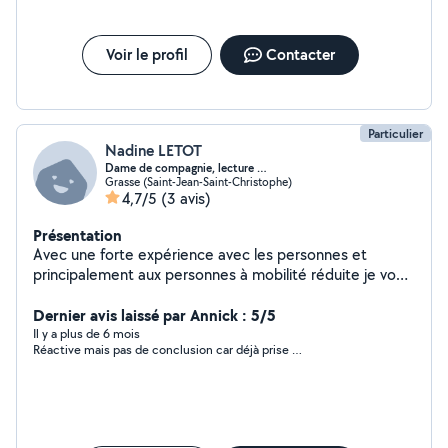
Voir le profil
Contacter
Particulier
Nadine LETOT
Dame de compagnie, lecture …
Grasse (Saint-Jean-Saint-Christophe)
4,7/5
(3 avis)
Présentation
Avec une forte expérience avec les personnes et
principalement aux personnes à mobilité réduite je vous
propose mes services pour vous promener, faire la
lecture faire vos courses et trajets divers ainsi que
Dernier avis laissé par Annick : 5/5
toutes les taches de votre quotidien
Il y a plus de 6 mois
Réactive mais pas de conclusion car déjà prise …