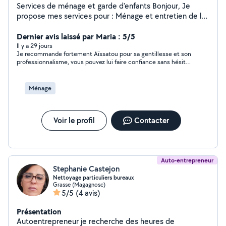
Services de ménage et garde d'enfants Bonjour, Je
propose mes services pour : Ménage et entretien de la
maison ou de l'appartement Garde d'enfants à domicile
Personne sérieuse, ponctuelle et de confiance
Dernier avis laissé par Maria : 5/5
Disponible en semaine et le week-end selon vos
Il y a 29 jours
Je recommande fortement Aïssatou pour sa gentillesse et son
besoins. Secteur : Grasse et alentours N'hésitez pas à
professionnalisme, vous pouvez lui faire confiance sans hésiter
me contacter pour plus d'informations. Au plaisir de
💫🌸🌸🙏🏽
vous rendre service !
Ménage
Voir le profil
Contacter
Auto-entrepreneur
Stephanie Castejon
Nettoyage particuliers bureaux
Grasse (Magagnosc)
5/5
(4 avis)
Présentation
Autoentrepreneur je recherche des heures de