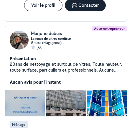
Voir le profil
Contacter
Auto-entrepreneur
Marjorie dubuis
Laveuse de vitres cordiste
Grasse (Magagnosc)
-/5
Présentation
20ans de nettoyage et surtout de vitres. Toute hauteur,
toute surface, particuliers et professionnels. Aucune
vitre n est inaccessible, travail sérieux, efficace et
discret.
Aucun avis pour l'instant
Ménage