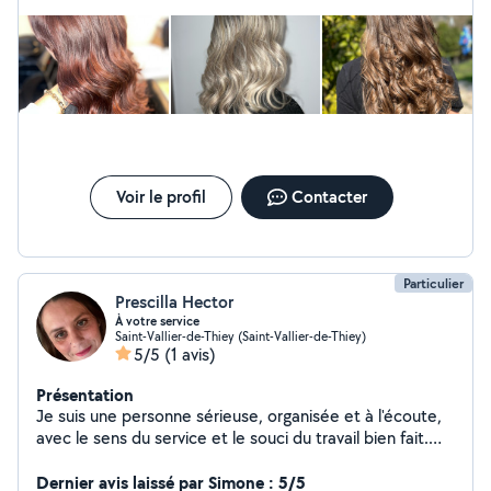
m’a envoyé un message SMS me disant qu’elle me rappellerait.
Cela fait maintenant une petite semaine et toujours rien tout
cela n’est pas très sérieux.
Voir le profil
Contacter
Particulier
Prescilla Hector
À votre service
Saint-Vallier-de-Thiey (Saint-Vallier-de-Thiey)
5/5
(1 avis)
Présentation
Je suis une personne sérieuse, organisée et à l'écoute,
avec le sens du service et le souci du travail bien fait.
J'interviens auprès des particuliers pour les
accompagner dans leur quotidien en proposant des
Dernier avis laissé par Simone : 5/5