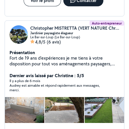
Voir le profil
Contacter
Auto-entrepreneur
Christopher MISTRETTA (VERT NATURE Christopher)
Jardinier paysagiste élagueur
Le Bar-sur-Loup (Le Bar-sur-Loup)
4,8/5
(6 avis)
Présentation
Fort de 19 ans d'expériences je me tiens à votre
disposition pour tout vos aménagements paysagers,
création de jardins, arrosage automatique, clôture,
élagage, abattage, entretien.... Agrée au crédit d'impôt.
Dernier avis laissé par Christine : 5/5
Nous pouvons convenir d'un rendez-vous et voir
Il y a plus de 6 mois
Audrey est aimable et répond rapidement aux messages,
ensemble vos envies (devis gratuit).
merci.