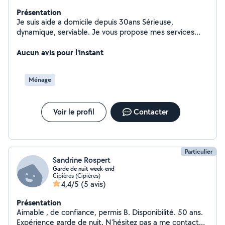
Présentation
Je suis aide a domicile depuis 30ans Sérieuse,
dynamique, serviable. Je vous propose mes services
dans l'accompagnement d'un rendez vous médical ou
tout autre déplacement pour vos besoins quotidien
Aucun avis pour l'instant
(course, achats, ...)
Ménage
Voir le profil
Contacter
Particulier
Sandrine Rospert
Garde de nuit week-end
Cipières (Cipières)
4,4/5
(5 avis)
Présentation
Aimable , de confiance, permis B. Disponibilité. 50 ans.
Expérience garde de nuit. N'hésitez pas a me contacter.