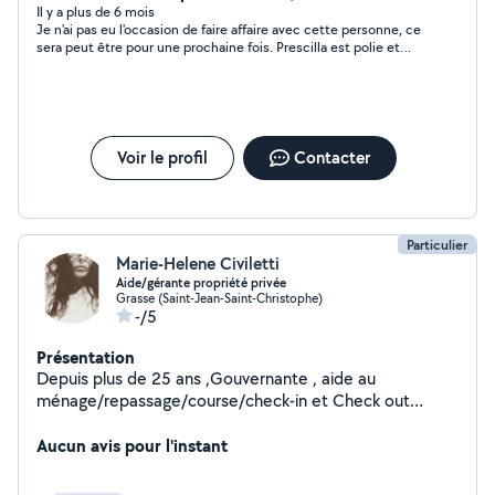
prestations variées telles que le ménage, le repassage,
Il y a plus de 6 mois
Je n'ai pas eu l'occasion de faire affaire avec cette personne, ce
l'aide à la personne, la préparation de repas et les
sera peut être pour une prochaine fois. Prescilla est polie et
courses. Ponctuelle, discrète et de confiance, je
compréhensive. Cordiallement, Simone
m'adapte aux besoins de chaque personne afin d'offrir
un accompagnement personnalisé et de qualité. Mon
objectif est de faciliter le quotidien de mes clients tout
en leur apportant confort, bien-être et sérénité.
Voir le profil
Contacter
Motivée et investie, je réalise chaque mission avec
rigueur, bienveillance et professionnalisme.
Particulier
Marie-Helene Civiletti
Aide/gérante propriété privée
Grasse (Saint-Jean-Saint-Christophe)
-/5
Présentation
Depuis plus de 25 ans ,Gouvernante , aide au
ménage/repassage/course/check-in et Check out
locations /transport . références .rigueur, méticuleuse ,
joie de vivre , entreprenante dans mon travail .roquefort
Aucun avis pour l'instant
les pins, bar sur loup ,Magagnosc etc me déplace .Cesu
. Merci et peut être à bientôt .