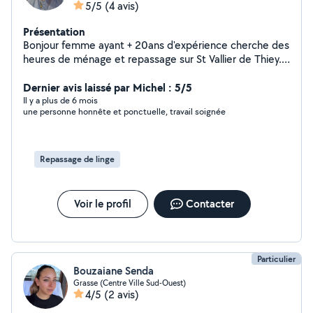
5/5
(4 avis)
Présentation
Bonjour femme ayant + 20ans d'expérience cherche des
heures de ménage et repassage sur St Vallier de Thiey.
St Cezaire, Cabris, Peymenade le Tignet Grasse,
Chateauneuf de Grasse, le Rouret Merci de me laisser
Dernier avis laissé par Michel : 5/5
un message signé ou sur répondeur si possible. Je vous
Il y a plus de 6 mois
une personne honnête et ponctuelle, travail soignée
rappellerai
Repassage de linge
Voir le profil
Contacter
Particulier
Bouzaiane Senda
Grasse (Centre Ville Sud-Ouest)
4/5
(2 avis)