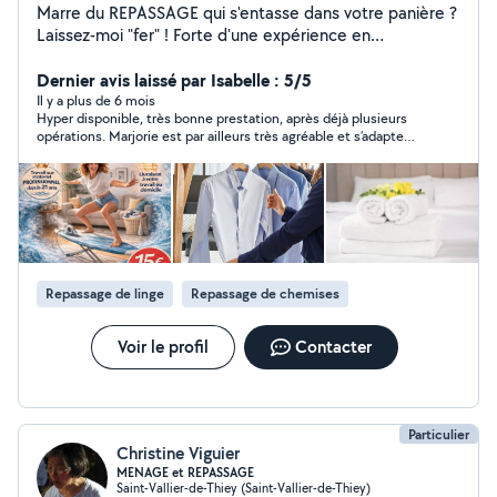
Marre du REPASSAGE qui s'entasse dans votre panière ?
Laissez-moi "fer" ! Forte d'une expérience en
blanchisserie depuis plus de 21 ans, je vous rends un
travail rapide et soigné, effectué avec mon matériel
Dernier avis laissé par Isabelle : 5/5
professionnel. Je récupère votre linge à votre domicile
Il y a plus de 6 mois
Hyper disponible, très bonne prestation, après déjà plusieurs
ou à votre lieu de travail et vous le ramène dans les
opérations. Marjorie est par ailleurs très agréable et s’adapte
quelques jours. (Possibilité de laver couettes et
également aux horaires quand il le faut. Je recommande
couvertures, pressing,...) 15/heure j'accepte volontiers
vivement.
les Cesu ou peux éditer des factures Forfait Lavage-
pliage (Rendu prêt à mettre dans l'armoire) 5kgs 19 7kgs
21 10kgs 25,50 18kgs 30,50 SECTEURS : La Colle-sur-
Loup, Saint-Paul-de-Vence, Vence, Cagnes-sur-Mer,
Villeneuve-Loubet, Saint Laurent Du Var LA COLLE ->
Repassage de linge
Repassage de chemises
CANNES PAR RN7 : Villeneuve Vaugrenier, Antibes,
Vallauris, Juan Les Pins, Golfe Juan, Cannes quartier
Palm Beach Marjorie
Voir le profil
Contacter
Particulier
Christine Viguier
MENAGE et REPASSAGE
Saint-Vallier-de-Thiey (Saint-Vallier-de-Thiey)