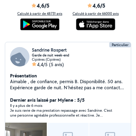
4,6/5
4,6/5
Calculé à partir de 48731 avis
Calculé à partir de 66000 avis
Particulier
Sandrine Rospert
Garde de nuit week-end
Cipières (Cipières)
4,4/5
(5 avis)
Présentation
Aimable , de confiance, permis B. Disponibilité. 50 ans.
Expérience garde de nuit. N'hésitez pas a me contacter.
Cdlt
Dernier avis laissé par Mylene : 5/5
Il y a plus de 6 mois
Je suis ravie de ma prestation repassage avec Sandrine. C’est
une personne agréable professionnelle et réactive. Je
recommande vivement.