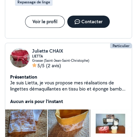
Repassage de linge
Voir le profil
Contacter
Particulier
Juliette CHAIX
LIETTA
Grasse (Saint-Jean-Saint-Christophe)
5/5
(2 avis)
Présentation
Je suis Lietta, je vous propose mes réalisations de
lingettes démaquillantes en tissu bio et éponge bambou
oeko tex , lavables . Soit à l'unité, par lot , avec ou sans
panier assorti. N'hésitez pas à me contacter.
Aucun avis pour l'instant