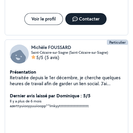
Voir le profil
Contacter
Particulier
Michèle FOUSSARD
Saint-Cézaire-sur-Siagne (Saint-Cézaire-sur-Siagne)
5/5
(5 avis)
Présentation
Retraitée depuis le 1er décembre, je cherche quelques
heures de travail afin de garder un lien social. J'ai
travaillé pendant 25 ans en milieu hospitalier en tant
que secrétaire médicale.
Dernier avis laissé par Dominique : 5/5
Il y a plus de 6 mois
azerttyuiooyyuuiioopp^^lmkyytttttttttttttttttttt