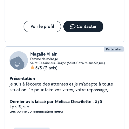
rendu très propre en 3 heures pour 40m2 je referai appel à elle
sans aucun doutee
Voir le profil
Contacter
Particulier
Magalie Vilain
Femme de ménage
Saint-Cézaire-sur-Siagne (Saint-Cézaire-sur-Siagne)
5/5
(3 avis)
Présentation
je suis à l'écoute des attentes et je m'adapte à toute
situation. Je peux faire vos vitres, votre repassage,
courses.....
Dernier avis laissé par Melissa Desvilette : 5/5
Il y a 15 jours
très bonne communication merci