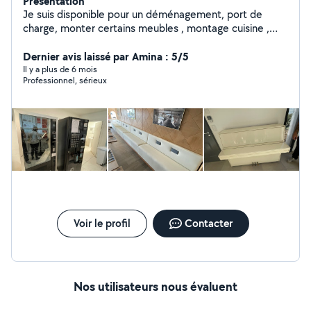
Présentation
Je suis disponible pour un déménagement, port de
charge, monter certains meubles , montage cuisine ,
rénovations , pose de carrelages etc Ma femme
cherche quelques heures de ménage à effectuer dans
Dernier avis laissé par Amina : 5/5
le week-end. N'hésitez pas à me contacter pour plus de
Il y a plus de 6 mois
Professionnel, sérieux
renseignements.
Voir le profil
Contacter
Nos utilisateurs nous évaluent