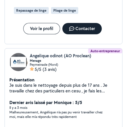
Repassage de linge
Pliage de linge
Voir le profil
Contacter
Auto-entrepreneur
Angelique odinot (AO Proclean)
Menage
Peymeinade (Nord)
5/5
(3 avis)
Présentation
Je suis dans le nettoyage depuis plus de 17 ans . Je
travaille chez des particuliers en cesu , je fais les
locations saisonnière et je viens de créer ma micro pour
intervenir dans le grand nettoyage et les bureaux. N
Dernier avis laissé par Monique : 5/5
hésiter pas a me contacter , travail soigné.
Il y a 3 mois
Malheureusement, Angélique n’a pas pu venir travailler chez
moi, mais elle m’a répondu très rapidement