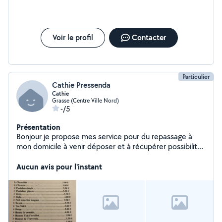
Voir le profil
Contacter
Particulier
Cathie Pressenda
Cathie
Grasse (Centre Ville Nord)
-/5
Présentation
Bonjour je propose mes service pour du repassage à
mon domicile à venir déposer et à récupérer possibilité
de me déplacer au alentour de grasse me contacter à
mon numéro ou en message sur l ´application vous
Aucun avis pour l'instant
pouvez les prix en photo