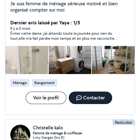
Je suis femme de ménage sérieuse motivé et bien
organisé compter sur moi
Dernier avis laissé par Yaya : 1/5
Il y a 2 mois
Éviter cette dame ,j’ai attendu toute la journée pour rien du
tout,elle m’a fait perdre mon temps et en plus me raccroche
dessus et me parle mal,je suis choqué de son audace
Ménage
Rangement
Voir le profil
Contacter
Particulier
Christelle kalo
Femme de ménage & coiffeuse
Livry-Gargan (Iris 8)