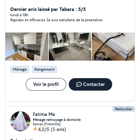
Spécialisée dans le nettoyage de fin de chantier, Airbnb,
bureaux, canapé et matelas, commerces et particuliers.
Dernier avis laissé par Tabara : 5/5
Travail soigné, matériel professionnel, devis gratuit et
lundi à 18h
Rapides et efficaces Je suis satisfaite de la prestation
intervention rapide.
Ménage
Rangement
Voir le profil
Contacter
Particulier
Fatima Ma
Ménage nettoyage à domicile
Sevran (Freinville)
4,2/5
(5 avis)