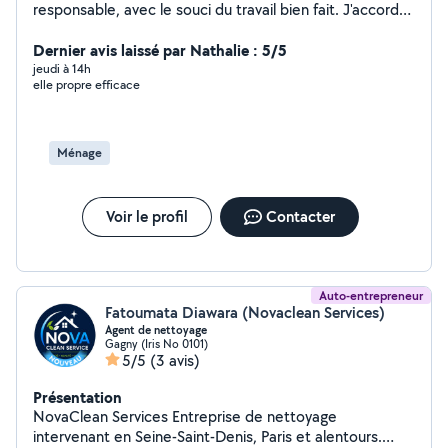
responsable, avec le souci du travail bien fait. J'accorde
une grande importance à la propreté, à l'organisation et
au respect des consignes de chaque client. Je suis
Dernier avis laissé par Nathalie : 5/5
discrète, dynamique et digne de confiance, et je
jeudi à 14h
elle propre efficace
m'investis dans chacune de mes missions afin de
garantir un résultat soigné et de qualité. Que ce soit
pour le nettoyage de votre maison, appartement ou
autre espace, je travaille avec efficacité et
Ménage
professionnalisme pour vous offrir un environnement
propre et agréable. Votre satisfaction est ma priorité.
Au plaisir de vous rendre service !
Voir le profil
Contacter
Auto-entrepreneur
Fatoumata Diawara (Novaclean Services)
Agent de nettoyage
Gagny (Iris No 0101)
5/5
(3 avis)
Présentation
NovaClean Services Entreprise de nettoyage
intervenant en Seine-Saint-Denis, Paris et alentours.