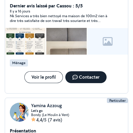
vitres, canapé). Disponible Paris et proche banlieue. Je
Dernier avis laissé par Cassou : 5/5
vous propose également une purification d'air avec
Il y a 16 jours
Nk Services a très bien nettoyé ma maison de 100m2 rien à
l'appareil, Hyla
dire très satisfaite de son travail très souriante et très
professionnel.
Ménage
Voir le profil
Contacter
Particulier
Yamina Azzoug
Let’s go
Bondy (Le Moulin à Vent)
4,4/5
(7 avis)
Présentation