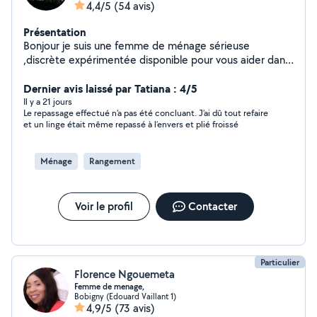
4,4/5
(54 avis)
Présentation
Bonjour je suis une femme de ménage sérieuse
,discrète expérimentée disponible pour vous aider dans
vos tâches ménagères service proposé: nettoyage
complet( sols,cuisine, salle de bain etc,
Dernier avis laissé par Tatiana : 4/5
)repassage,rangement,vaisselle,garde d'enfants,tressés
Il y a 21 jours
Le repassage effectué n’a pas été concluant. J’ai dû tout refaire
africaines n'hésitez pas à me contacter merci
et un linge était même repassé à l’envers et plié froissé
Ménage
Rangement
Voir le profil
Contacter
Particulier
Florence Ngouemeta
Femme de menage,
Bobigny (Edouard Vaillant 1)
4,9/5
(73 avis)