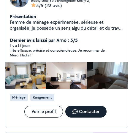
Rosny-sous-Bois (Montgolfier Rosny 2)
5/5
(23 avis)
Présentation
Femme de ménage expérimentée, sérieuse et
organisée, je possède un sens aigu du détail et du travail
bien fait. Habituée aux environnements exigeants, je
maîtrise l'entretien complet des logements et locaux
Dernier avis laissé par Arno : 5/5
professionnels. Ponctuelle et autonome, je m'adapte
Il y a 14 jours
Très efficace, précise et consciencieuse. Je recommande
facilement aux besoins des clients
Merci Nadia !
Ménage
Rangement
Voir le profil
Contacter