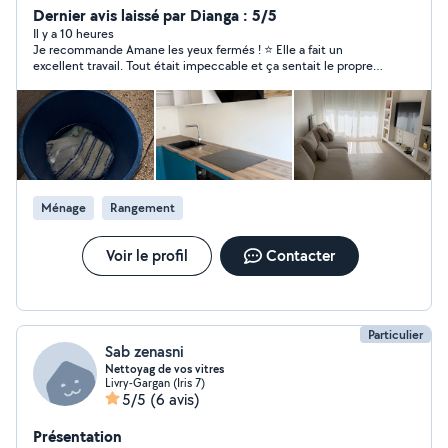
professionnelle. Je vous propose donc des prestations
Dernier avis laissé par Dianga : 5/5
de ménage et de garde d'enfants, réalisées avec
Il y a 10 heures
Je recommande Amane les yeux fermés ! ⭐️ Elle a fait un
sérieux, bienveillance et professionnalisme. Mon objectif
excellent travail. Tout était impeccable et ça sentait le propre
est de vous simplifier le quotidien en vous offrant un
dès l’entrée de l’appartement. Elle est très professionnelle, est
service de qualité, adapté à vos besoins.
venue avec tout son matériel et a été très sérieuse du début à
la fin. Je suis vraiment satisfaite de sa prestation et je
n’hésiterai pas à refaire appel à elle. Merci encore ! 😊
Ménage
Rangement
Voir le profil
Contacter
Particulier
Sab zenasni
Nettoyag de vos vitres
Livry-Gargan (Iris 7)
5/5
(6 avis)
Présentation