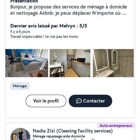
Présentation
Bonjour, je propose des services de ménage à domicile
et nettoyage Airbnb. je peux déplacer N'importe où .
Travail sérieux, rapide et soigné. Expérience 4 ans en
nettoyage d'appartements, entretien général et
Dernier avis laissé par Melvyn : 5/5
repassage. Je fais aussi un nettoyage complet : vitres,
Il y a 6 jours
Travail impeccable ! Je n’ai pas les mots
fenêtres, surfaces vitrées, ainsi que les murs, plinthes et
les petites finitions (coins et zones difficiles d'accès)
pour un résultat impeccable. Je suis disponible tous les
jours. N'hésitez pas à me contacter.14/h
Ménage
Voir le profil
Contacter
Auto-entrepreneur
Nadia Zizi (Cleaning Facility services)
Ménage repassage aide domicile