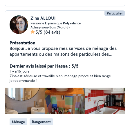
Particulier
Zina ALLOUI
Personne Dynamique Polyvalante
Aulnay-sous-Bois (Nord 8)
5/5
(84 avis)
Présentation
Bonjour Je vous propose mes services de ménage des
appartements ou des maisons des particuliers des
appartements en colocation, repassage à domicile et
pliage des vêtements nettoyage des grandes salles et
Dernier avis laissé par Hasna : 5/5
restaurants, nettoyage des jardins, ménage après les
Il y a 16 jours
Zina est sérieuse et travaille bien, ménage propre et bien rangé
travaux Lavage et repassage du linge chez moi Je
je recommande !
cuisine des plats algériens spécialités Kabyles
traditionnels à domicile ou sur commande.
Ménage
Rangement