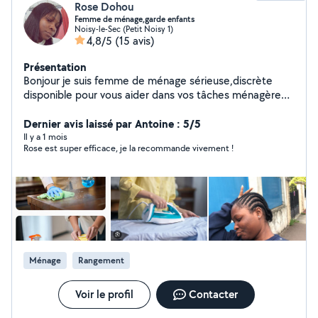
Rose Dohou
Femme de ménage,garde enfants
Noisy-le-Sec (Petit Noisy 1)
4,8/5
(15 avis)
Présentation
Bonjour je suis femme de ménage sérieuse,discrète
disponible pour vous aider dans vos tâches ménagère
Je propose mes services -nettoyage complet
(sols,cuisine,salle de bain etc) -
Dernier avis laissé par Antoine : 5/5
repassage,rangement,vaisselle -garde enfants -lingerie
Il y a 1 mois
Rose est super efficace, je la recommande vivement !
et repassage chez la personne -Nounou à domicile
(s'occuper bien de l'enfant) -Danseuse (la danse
traditionnelle ) -Coiffeuse à domicile (juste la natte
collé) N'hésitez pas à me connecté merci
Ménage
Rangement
Voir le profil
Contacter