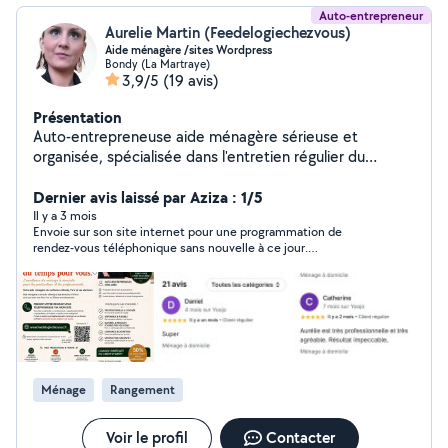
Auto-entrepreneur
Aurelie Martin (Feedelogiechezvous)
Aide ménagère /sites Wordpress
Bondy (La Martraye)
3,9/5
(19 avis)
Présentation
Auto-entrepreneuse aide ménagère sérieuse et
organisée, spécialisée dans l'entretien régulier du
domicile et le nettoyage professionnel. J'accompagne
mes clients avec un service fiable, discret et soigné
Dernier avis laissé par Aziza : 1/5
pour un intérieur propre, sain et agréable au quotidien.
Il y a 3 mois
Envoie sur son site internet pour une programmation de
Je propose: - Entretien régulier maison/ appartement -
rendez-vous téléphonique sans nouvelle à ce jour.
Ménage ponctuel ou grand nettoyage - Nettoyage
Difficilement accessible ce qui en dit long.
Airbnb - Ménage bureaux et magasins - Ménage après
travaux et déménagement - Repassage Service déclaré
avec possibilité avance-immédiate du crédit d'impôt.
Travail de qualité, ponctualité et discrétion. Organisation
professionnelle avec prestation sur réservation. Avis
client : recherchez " feedelogiechezvous " sur google
Ménage
Rangement
Création site wordpress : recherchez "
aureliewebservices " sur google
Voir le profil
Contacter