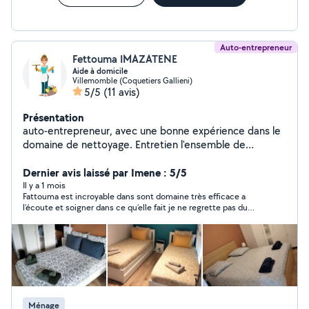
Auto-entrepreneur
Fettouma IMAZATENE
Aide à domicile
Villemomble (Coquetiers Gallieni)
5/5
(11 avis)
Présentation
auto-entrepreneur, avec une bonne expérience dans le
domaine de nettoyage. Entretien l'ensemble de
domicile ( cuisine, Salle de bain, chambre, salon..... En
utilisant les produits adaptés. Gestion de linge: tri,
Dernier avis laissé par Imene : 5/5
lavage et repassage. Changer les draps et faire les lits.
Il y a 1 mois
Fattouma est incroyable dans sont domaine très efficace a
Lavage des vitres. Rependre au mieux à la demande des
l’écoute et soigner dans ce qu’elle fait je ne regrette pas du
clients en fonction de leur besoin.
tout de l’avoir contacté merci encore
Ménage