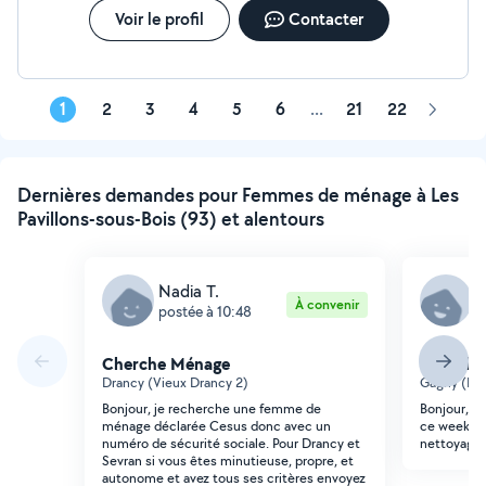
Voir le profil
Contacter
1
2
3
4
5
6
...
21
22
Page
suivant
Dernières demandes pour Femmes de ménage à Les
Pavillons-sous-Bois (93) et alentours
Nadia T.
C
À convenir
postée à 10:48
p
Cherche Ménage
Cherche
Drancy (Vieux Drancy 2)
Gagny (Iri
Bonjour, je recherche une femme de
Bonjour, j
ménage déclarée Cesus donc avec un
ce week-e
numéro de sécurité sociale. Pour Drancy et
nettoyage s
Sevran si vous êtes minutieuse, propre, et
autonome et avez tous ses critères envoyez