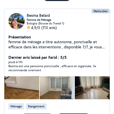
Particulier
Besma Belaid
Femme de Ménage
Bobigny (Bourse du Travail 1)
4,9/5
(115 avis)
Présentation
femme de ménage a titre autonome, ponctuelle et
efficace dans les interventions , disponible 7/7, je vous
propose les services nettoyage et propretés qui suit:
Nettoyage à domicile. Nettoyage des Airbnb.
Dernier avis laissé par Farid : 5/5
Nettoyage en profondeur ou léger. Nettoyage
jeudi à 11h
Besma est une personne ponctuelle , efficace et organisée. Je
occasionnel ou régulier. Nettoyage des canapés
recommande vivement
Repassage. N'hésitez pas à me contacter.
Ménage
Rangement