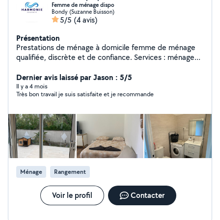
Femme de ménage dispo
Bondy (Suzanne Buisson)
5/5
(4 avis)
Présentation
Prestations de ménage à domicile femme de ménage
qualifiée, discrète et de confiance. Services : ménage
complet, entretien du linge, repassage, nettoyage en
profondeur, fin de bail. Assurance et références
Dernier avis laissé par Jason : 5/5
vérifiables. Forfaits personnalisés selon surface et
Il y a 4 mois
Très bon travail je suis satisfaite et je recommande
fréquence. Devis gratuit.
Ménage
Rangement
Voir le profil
Contacter