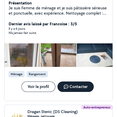
Présentation
Je suis Femme de ménage et je suis pâtissière sérieuse
et ponctuelle, avec expérience. Nettoyage complet :
sols, cuisine, salle de bain, repassage. Disponible en
semaine et week-end. Travail soigné, rapide et efficace.
Dernier avis laissé par Francoise : 3/5
Il y a 6 jours
N’a jamais fait suite
Ménage
Rangement
Voir le profil
Contacter
Auto-entrepreneur
Dragan Stevic (DS Cleaning)
Ménages, nettoyage