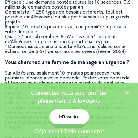
Efficace : Une demande postée toutes les 10 secondes, 3.6
millions de demandes postées par an
Généraliste : 1 250 types de besoins différents, tout est
possible sur AlloVoisins, du plus petit besoin aux plus grands
projets.
Rapide : 10 minutes pour recevoir une première réponse à
votre demande
Qualité / prix : 4 membres AlloVoisins sur 5* indiquent
qu’AlloVoisins propose un bon rapport qualité/prix
* Données issues d’une enquête AlloVoisins réalisée sur un
échantillon de 5 671 personnes interrogées (Février 2024)
Vous cherchez une femme de ménage en urgence ?
Sur AlloVoisins, seulement 10 minutes pour recevoir une
première réponse à votre demande. Postez votre demande
et trouvez en quelques minutes un membre de confiance,
autour de chez vous, pour votre besoin urgent de femme de
Connectez-vous pour profiter
ménage
Consultez les profils des membres, professionnels ou
pleinement d'AlloVoisins
particuliers, qui vous ont contacté. Présentation, photos de
réalisation, expertises, avis : trouvez l'offreur idéal, adapté à
votre demande et à votre budget.
M'inscrire
Conversez ensemble depuis la messagerie AlloVoisins pour
Carte
des échanges sécurisés et efficaces grâce aux outils
intégrés.
Déjà inscrit ? Me connecter
Est-ce que AlloVoisins est gratuit ?