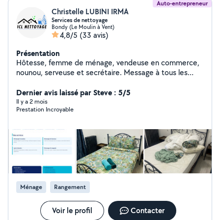
Auto-entrepreneur
Christelle LUBINI IRMA
Services de nettoyage
Bondy (Le Moulin à Vent)
4,8/5
(33 avis)
Présentation
Hôtesse, femme de ménage, vendeuse en commerce,
nounou, serveuse et secrétaire. Message à tous les
clients: Merci de me contacter directement par appel
sur AlloVoisins.
Dernier avis laissé par Steve : 5/5
Il y a 2 mois
Prestation Incroyable
Ménage
Rangement
Voir le profil
Contacter