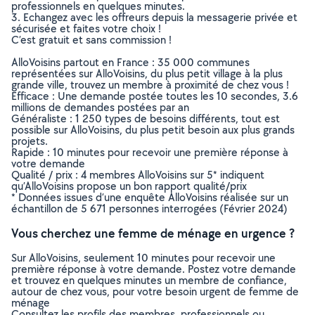
professionnels en quelques minutes.
3. Echangez avec les offreurs depuis la messagerie privée et
sécurisée et faites votre choix !
C’est gratuit et sans commission !
AlloVoisins partout en France : 35 000 communes
représentées sur AlloVoisins, du plus petit village à la plus
grande ville, trouvez un membre à proximité de chez vous !
Efficace : Une demande postée toutes les 10 secondes, 3.6
millions de demandes postées par an
Généraliste : 1 250 types de besoins différents, tout est
possible sur AlloVoisins, du plus petit besoin aux plus grands
projets.
Rapide : 10 minutes pour recevoir une première réponse à
votre demande
Qualité / prix : 4 membres AlloVoisins sur 5* indiquent
qu’AlloVoisins propose un bon rapport qualité/prix
* Données issues d’une enquête AlloVoisins réalisée sur un
échantillon de 5 671 personnes interrogées (Février 2024)
Vous cherchez une femme de ménage en urgence ?
Sur AlloVoisins, seulement 10 minutes pour recevoir une
première réponse à votre demande. Postez votre demande
et trouvez en quelques minutes un membre de confiance,
autour de chez vous, pour votre besoin urgent de femme de
ménage
Consultez les profils des membres, professionnels ou