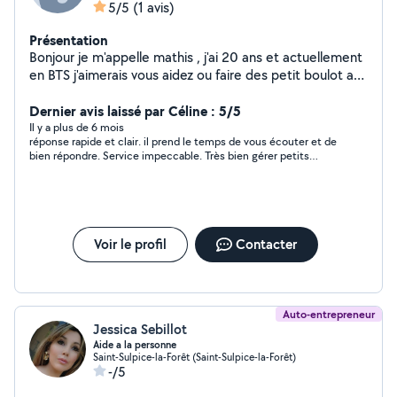
5/5
(1 avis)
Présentation
Bonjour je m'appelle mathis , j'ai 20 ans et actuellement
en BTS j'aimerais vous aidez ou faire des petit boulot afin
d'avoir un peu d'argent en plus ! Serviable et agréable je
vous promet de faire tout mon possible afin de vous
Dernier avis laissé par Céline : 5/5
satisfaire
Il y a plus de 6 mois
réponse rapide et clair. il prend le temps de vous écouter et de
bien répondre. Service impeccable. Très bien gérer petits
soucis.
Voir le profil
Contacter
Auto-entrepreneur
Jessica Sebillot
Aide a la personne
Saint-Sulpice-la-Forêt (Saint-Sulpice-la-Forêt)
-/5