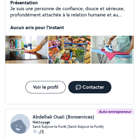
Présentation
Je suis une personne de confiance, douce et sérieuse,
profondément attachée à la relation humaine et au
bien-être des autres. Je m'adapte avec patience,
attention et beaucoup de respect. J'ai accompagné
Aucun avis pour l'instant
plusieurs personnes dans leur quotidien, Je vous
propose ; - Entretien du domicile Ménage - repassage -
Repas - Aide a domicile - garde d'animaux Merci de
votre confiance
Voir le profil
Contacter
Auto-entrepreneur
Abdelhak Ouali (Bonservices)
Nettoyage
Saint-Sulpice-la-Forêt (Saint-Sulpice-la-Forêt)
-/5