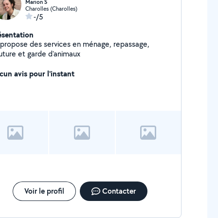
Marion S
Charolles (Charolles)
-/5
ésentation
 propose des services en ménage, repassage,
uture et garde d'animaux
cun avis pour l'instant
Voir le profil
Contacter