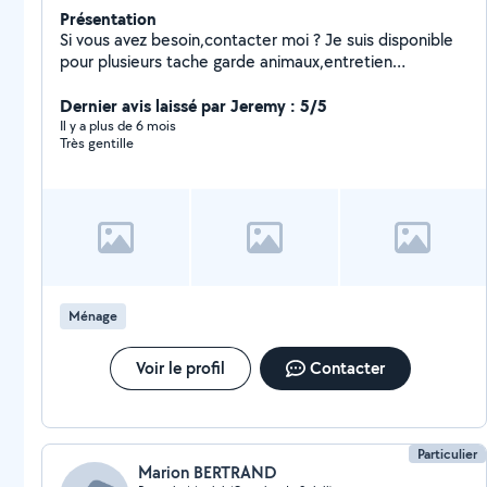
Présentation
Si vous avez besoin,contacter moi ? Je suis disponible
pour plusieurs tache garde animaux,entretien
linge,repassage,ménage,garde enfants,montage de
meuble,espace vert,déménagement et pose papier
Dernier avis laissé par Jeremy : 5/5
peint. Je suis disponible aussi pour faire des trajets
Il y a plus de 6 mois
Très gentille
pour vous amener en courses ou à des rdv.
Ménage
Voir le profil
Contacter
Particulier
Marion BERTRAND