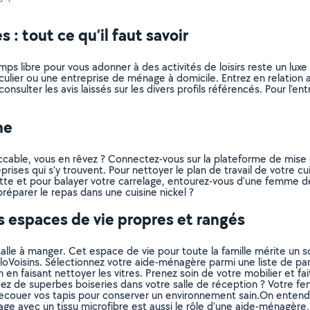
 tout ce qu’il faut savoir
ps libre pour vous adonner à des activités de loisirs reste un lux
ticulier ou une entreprise de ménage à domicile. Entrez en relati
consulter les avis laissés sur les divers profils référencés. Pour l’
ne
ccable, vous en rêvez ? Connectez-vous sur la plateforme de mise e
ises qui s’y trouvent. Pour nettoyer le plan de travail de votre cui
hotte et pour balayer votre carrelage, entourez-vous d’une femme
réparer le repas dans une cuisine nickel ?
 espaces de vie propres et rangés
e à manger. Cet espace de vie pour toute la famille mérite un soin 
AlloVoisins. Sélectionnez votre aide-ménagère parmi une liste de pa
on en faisant nettoyer les vitres. Prenez soin de votre mobilier et 
édez de superbes boiseries dans votre salle de réception ? Votre
de secouer vos tapis pour conserver un environnement sain.On ente
rage avec un tissu microfibre est aussi le rôle d’une aide-ménagèr