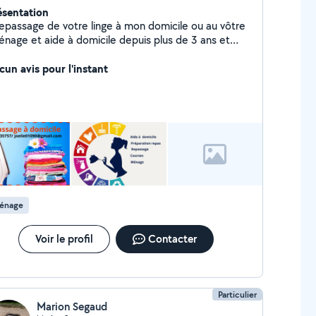
ésentation
Repassage de votre linge à mon domicile ou au vôtre
énage et aide à domicile depuis plus de 3 ans et
uvellement arrivée sur la région , je recherche ma
 clientèle - Aide à la cuisine , au levé ou au
cun avis pour l'instant
igné CESU OU CESU PREFINANCES
de l'heure ou paiement sur facture 50% de
duction d'impôt si facture ou CESU
énage
Voir le profil
Contacter
Particulier
Marion Segaud