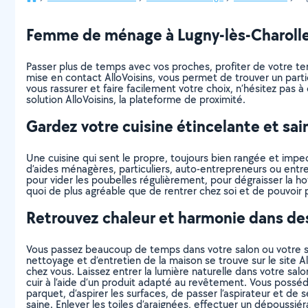
Femme de ménage à Lugny-lès-Charolles :
Passer plus de temps avec vos proches, profiter de votre tem
mise en contact AlloVoisins, vous permet de trouver un par
vous rassurer et faire facilement votre choix, n’hésitez pas à 
solution AlloVoisins, la plateforme de proximité.
Gardez votre cuisine étincelante et sai
Une cuisine qui sent le propre, toujours bien rangée et impe
d’aides ménagères, particuliers, auto-entrepreneurs ou entrepr
pour vider les poubelles régulièrement, pour dégraisser la 
quoi de plus agréable que de rentrer chez soi et de pouvoir p
Retrouvez chaleur et harmonie dans des
Vous passez beaucoup de temps dans votre salon ou votre sall
nettoyage et d’entretien de la maison se trouve sur le site 
chez vous. Laissez entrer la lumière naturelle dans votre sal
cuir à l’aide d’un produit adapté au revêtement. Vous poss
parquet, d’aspirer les surfaces, de passer l’aspirateur et 
saine. Enlever les toiles d’araignées, effectuer un dépoussié