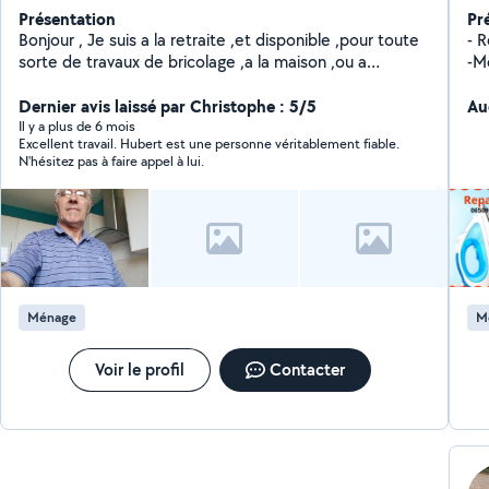
Présentation
Pr
Bonjour , Je suis a la retraite ,et disponible ,pour toute
- 
sorte de travaux de bricolage ,a la maison ,ou a
-M
l'extérieur .Cordialement . Hubert . Je dispose de
no
matériel nécessaire a tout ces travaux. J'ai aussi un
Dernier avis laissé par Christophe : 5/5
nouvelle
Au
palan à levier avec chaîne de 6 m, pour arracher une
couché Travail so
Il y a plus de 6 mois
Excellent travail. Hubert est une personne véritablement fiable.
souche, tirer un arbre, lever une poutre,ect... Tarriere
20 
N'hésitez pas à faire appel à lui.
thermique pour planter des arbres, ou piquets. Lève
ré
plaque. Deux tronçonneuses. Taille haie thermique, et
un sur batterie télescopique. Machines de menuiserie.
A votre service.
Ménage
M
Voir le profil
Contacter