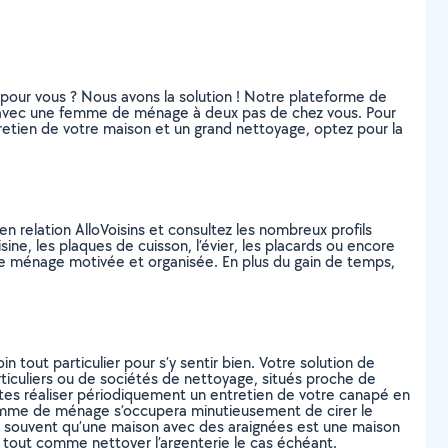
e pour vous ? Nous avons la solution ! Notre plateforme de
on avec une femme de ménage à deux pas de chez vous. Pour
entretien de votre maison et un grand nettoyage, optez pour la
n relation AlloVoisins et consultez les nombreux profils
sine, les plaques de cuisson, l’évier, les placards ou encore
 de ménage motivée et organisée. En plus du gain de temps,
tout particulier pour s’y sentir bien. Votre solution de
rticuliers ou de sociétés de nettoyage, situés proche de
faites réaliser périodiquement un entretien de votre canapé en
 femme de ménage s’occupera minutieusement de cirer le
nd souvent qu’une maison avec des araignées est une maison
e, tout comme nettoyer l’argenterie le cas échéant.