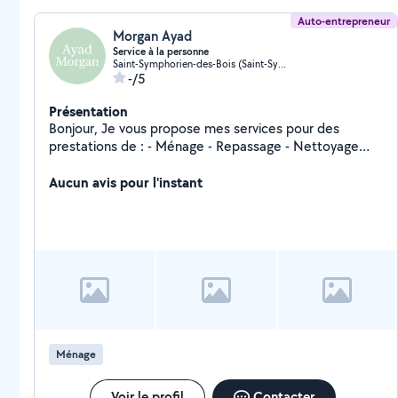
Auto-entrepreneur
Morgan Ayad
Service à la personne
Saint-Symphorien-des-Bois (Saint-Symphorien-des-Bois)
-/5
Présentation
Bonjour, Je vous propose mes services pour des
prestations de : - Ménage - Repassage - Nettoyage
après travaux - Garde d'animaux à votre domicile -
Surveillance de maison J'interviens pour les particuliers,
Aucun avis pour l'instant
qui peuvent bénéficier d'un crédit d'impôt de 50%
Mais aussi pour les professionnels (Airbnb, bureaux
etc..) Toutes mes prestations se font sur devis
J'interviens dans un rayon de 20 à 30km autour de
Saint Symphorien Des Bois. N'hésitez pas à me
contacter. Cordialement, Morgan
Ménage
Voir le profil
Contacter