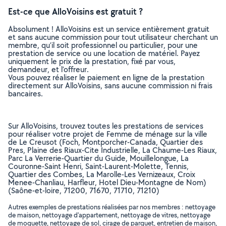
Est-ce que AlloVoisins est gratuit ?
Absolument ! AlloVoisins est un service entièrement gratuit
et sans aucune commission pour tout utilisateur cherchant un
membre, qu’il soit professionnel ou particulier, pour une
prestation de service ou une location de matériel. Payez
uniquement le prix de la prestation, fixé par vous,
demandeur, et l’offreur.
Vous pouvez réaliser le paiement en ligne de la prestation
directement sur AlloVoisins, sans aucune commission ni frais
bancaires.
Sur AlloVoisins, trouvez toutes les prestations de services
pour réaliser votre projet de Femme de ménage sur la ville
de Le Creusot (Foch, Montporcher-Canada, Quartier des
Pres, Plaine des Riaux-Cite Industrielle, La Chaume-Les Riaux,
Parc La Verrerie-Quartier du Guide, Mouillelongue, La
Couronne-Saint Henri, Saint-Laurent-Molette, Tennis,
Quartier des Combes, La Marolle-Les Vernizeaux, Croix
Menee-Chanliau, Harfleur, Hotel Dieu-Montagne de Nom)
(Saône-et-loire, 71200, 71670, 71710, 71210)
Autres exemples de prestations réalisées par nos membres : nettoyage
de maison, nettoyage d'appartement, nettoyage de vitres, nettoyage
de moquette, nettoyage de sol, cirage de parquet, entretien de maison,