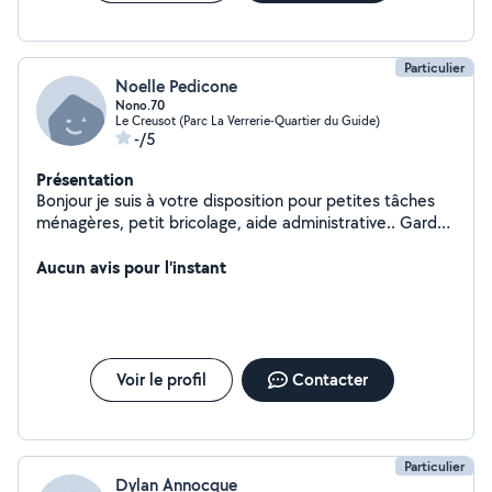
Particulier
Noelle Pedicone
Nono.70
Le Creusot (Parc La Verrerie-Quartier du Guide)
-/5
Présentation
Bonjour je suis à votre disposition pour petites tâches
ménagères, petit bricolage, aide administrative.. Garde
animaux .. N'hésitez pas à me joindre pour plus
d'informations. Merci
Aucun avis pour l'instant
Voir le profil
Contacter
Particulier
Dylan Annocque