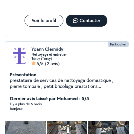
Voir le profil
Contacter
Particulier
Yoann Clermidy
Nettoyage et entretien
Torcy (Torcy)
5/5
(2 avis)
Présentation
prestataire de services de nettoyage domestique ,
pierre tombale , petit bricolage prestations
multiservices . ponctuel, minutieux, dynamique je serais
à votre service avec bienveillance pour votre entière
Dernier avis laissé par Mohamed : 5/5
satisfaction. mes valeur sont respect ,sincérité, et
Il y a plus de 6 mois
bonjour
dignité .