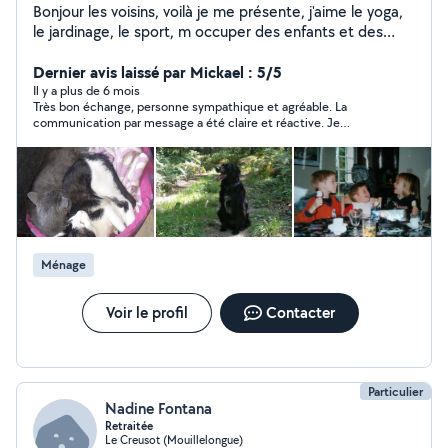
Bonjour les voisins, voilà je me présente, j'aime le yoga,
le jardinage, le sport, m occuper des enfants et des
animaux, cultiver la positivité et la bienveillance! A
bientôt peut-être!?
Dernier avis laissé par Mickael : 5/5
Il y a plus de 6 mois
Très bon échange, personne sympathique et agréable. La
communication par message a été claire et réactive. Je
recommande !
Ménage
Voir le profil
Contacter
Particulier
Nadine Fontana
Retraitée
Le Creusot (Mouillelongue)