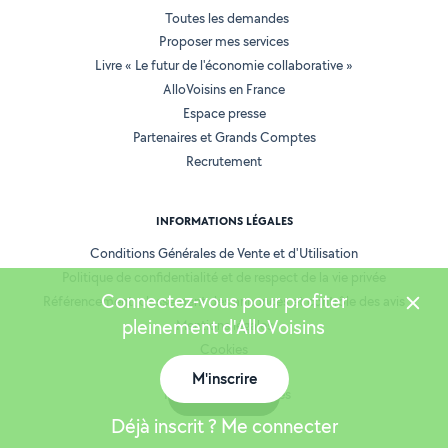
Toutes les demandes
Proposer mes services
Livre « Le futur de l'économie collaborative »
AlloVoisins en France
Espace presse
Partenaires et Grands Comptes
Recrutement
INFORMATIONS LÉGALES
Conditions Générales de Vente et d'Utilisation
Politique de confidentialité et de respect de la vie privée
Connectez-vous pour profiter
Référencement, classement des annonces et contrôle des avis
pleinement d'AlloVoisins
Mentions légales
Cookies
Location de matériel
M'inscrire
Carte
Prestation de services
Déjà inscrit ? Me connecter