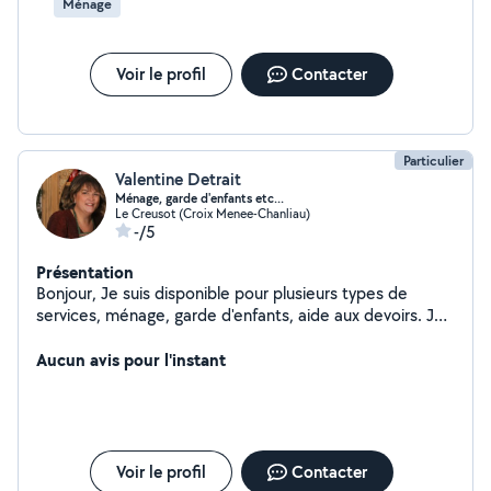
Ménage
Voir le profil
Contacter
Particulier
Valentine Detrait
Ménage, garde d'enfants etc...
Le Creusot (Croix Menee-Chanliau)
-/5
Présentation
Bonjour, Je suis disponible pour plusieurs types de
services, ménage, garde d'enfants, aide aux devoirs. Je
suis en préparation du concours de professeur des
écoles.
Aucun avis pour l'instant
Voir le profil
Contacter