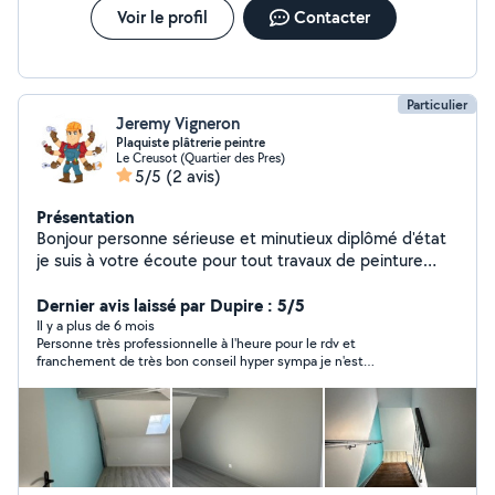
Voir le profil
Contacter
Particulier
Jeremy Vigneron
Plaquiste plâtrerie peintre
Le Creusot (Quartier des Pres)
5/5
(2 avis)
Présentation
Bonjour personne sérieuse et minutieux diplômé d'état
je suis à votre écoute pour tout travaux de peinture
d'enduit et de petit travaux en tout genre cordialement
Mr vigneron
Dernier avis laissé par Dupire : 5/5
Il y a plus de 6 mois
Personne très professionnelle à l'heure pour le rdv et
franchement de très bon conseil hyper sympa je n'est
malheureusement pas conclu le marché avec lui car une petite
pointe plus chère que mon autre devis dommage mais je
recommande cette personne.