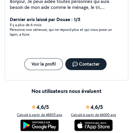
Bonjour, Je peux aidée toutes personnes qui aura
besoin de mon aide comme le ménage, le tri,
rangement, repassage, allez faire des courses. Je suis
naturellement souriante, dynamique et disponible. Je
Dernier avis laissé par Douae : 1/5
peux également porter des affaires lourdes sans
Il y a plus de 6 mois
Personne non sérieuse, qui ne répond plus et qui vous pose un
problème. Je suis véhicule, je détiens le brevet de
lapin, a fuire.
secouriste, je m'occupe de personnes âgées ainsi que
de personnes handicapées. N'hésitez pas à me
contacter pour n'importe quelle aide, cela sera avec un
grand plaisir !
Voir le profil
Contacter
Nos utilisateurs nous évaluent
4,6/5
4,6/5
Calculé à partir de 48803 avis
Calculé à partir de 66000 avis