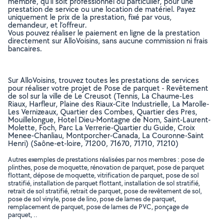
membre, qu’il soit professionnel ou particulier, pour une
prestation de service ou une location de matériel. Payez
uniquement le prix de la prestation, fixé par vous,
demandeur, et l’offreur.
Vous pouvez réaliser le paiement en ligne de la prestation
directement sur AlloVoisins, sans aucune commission ni frais
bancaires.
Sur AlloVoisins, trouvez toutes les prestations de services
pour réaliser votre projet de Pose de parquet - Revêtement
de sol sur la ville de Le Creusot (Tennis, La Chaume-Les
Riaux, Harfleur, Plaine des Riaux-Cite Industrielle, La Marolle-
Les Vernizeaux, Quartier des Combes, Quartier des Pres,
Mouillelongue, Hotel Dieu-Montagne de Nom, Saint-Laurent-
Molette, Foch, Parc La Verrerie-Quartier du Guide, Croix
Menee-Chanliau, Montporcher-Canada, La Couronne-Saint
Henri) (Saône-et-loire, 71200, 71670, 71710, 71210)
Autres exemples de prestations réalisées par nos membres : pose de
plinthes, pose de moquette, rénovation de parquet, pose de parquet
flottant, dépose de moquette, vitrification de parquet, pose de sol
stratifié, installation de parquet flottant, installation de sol stratifié,
retrait de sol stratifié, retrait de parquet, pose de revêtement de sol,
pose de sol vinyle, pose de lino, pose de lames de parquet,
remplacement de parquet, pose de lames de PVC, ponçage de
parquet, ..