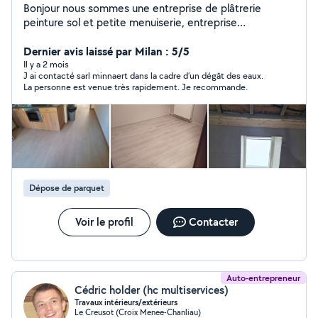
Bonjour nous sommes une entreprise de plâtrerie
peinture sol et petite menuiserie, entreprise
professionnel et sérieuse, n hesiter pas à nous
contacter
Dernier avis laissé par Milan : 5/5
Il y a 2 mois
J ai contacté sarl minnaert dans la cadre d’un dégât des eaux.
La personne est venue très rapidement. Je recommande.
Dépose de parquet
Voir le profil
Contacter
Auto-entrepreneur
Cédric holder (hc multiservices)
Travaux intérieurs/extérieurs
Le Creusot (Croix Menee-Chanliau)