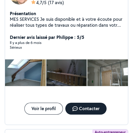
4,7/5
(17 avis)
Présentation
MES SERVICES Je suis disponible et à votre écoute pour
réaliser tous types de travaux ou réparation dans votre
habitation ou vos extérieurs, même de menues tâches
que vous ne voulez/pouvez pas exécuter vous-même.
Dernier avis laissé par Philippe : 5/5
J'étudierai avec vous le projet et nous déciderons
Il y a plus de 6 mois
Sérieux
ensemble de sa réalisation Possibilité de bénéficier du
crédit impôt 50% immédiat par une coopérative.
Location matériel
Voir le profil
Contacter
Auto-entrepreneur