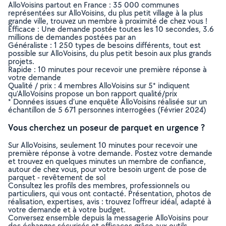
AlloVoisins partout en France : 35 000 communes
représentées sur AlloVoisins, du plus petit village à la plus
grande ville, trouvez un membre à proximité de chez vous !
Efficace : Une demande postée toutes les 10 secondes, 3.6
millions de demandes postées par an
Généraliste : 1 250 types de besoins différents, tout est
possible sur AlloVoisins, du plus petit besoin aux plus grands
projets.
Rapide : 10 minutes pour recevoir une première réponse à
votre demande
Qualité / prix : 4 membres AlloVoisins sur 5* indiquent
qu’AlloVoisins propose un bon rapport qualité/prix
* Données issues d’une enquête AlloVoisins réalisée sur un
échantillon de 5 671 personnes interrogées (Février 2024)
Vous cherchez un poseur de parquet en urgence ?
Sur AlloVoisins, seulement 10 minutes pour recevoir une
première réponse à votre demande. Postez votre demande
et trouvez en quelques minutes un membre de confiance,
autour de chez vous, pour votre besoin urgent de pose de
parquet - revêtement de sol
Consultez les profils des membres, professionnels ou
particuliers, qui vous ont contacté. Présentation, photos de
réalisation, expertises, avis : trouvez l'offreur idéal, adapté à
votre demande et à votre budget.
Conversez ensemble depuis la messagerie AlloVoisins pour
des échanges sécurisés et efficaces grâce aux outils