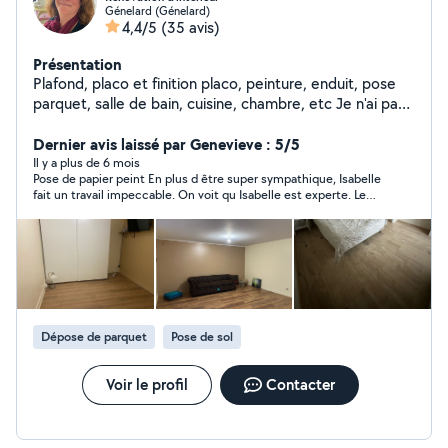
Génelard (Génelard)
4,4/5
(35 avis)
Présentation
Plafond, placo et finition placo, peinture, enduit, pose
parquet, salle de bain, cuisine, chambre, etc Je n'ai pas
la prétention d'être plombier mais je peux faire
quelques basiques Montage meubles, installations
Dernier avis laissé par Genevieve : 5/5
décorations : étagères, miroirs, cadre photo, tableau
Il y a plus de 6 mois
Pose de papier peint En plus d être super sympathique, Isabelle
Restauration de meuble Possibilité de transmettre
fait un travail impeccable. On voit qu Isabelle est experte. Le
d'autres photos de mes réalisations.
résultat est exactement celui que je souhaitais. Je suis très
contente. Je referai appel à elle, c est sûr et certain. Merci
Isabelle. A bientôt.
Dépose de parquet
Pose de sol
Voir le profil
Contacter