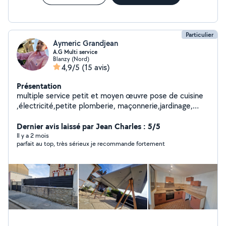
Particulier
Aymeric Grandjean
A.G Multi service
Blanzy (Nord)
4,9/5
(15 avis)
Présentation
multiple service petit et moyen œuvre pose de cuisine
,électricité,petite plomberie, maçonnerie,jardinage,
dépannage, fabrication en bois et salon de jardin ,placo
,menuiseries, installation de portails motorisé
Dernier avis laissé par Jean Charles : 5/5
Il y a 2 mois
parfait au top, très sérieux je recommande fortement