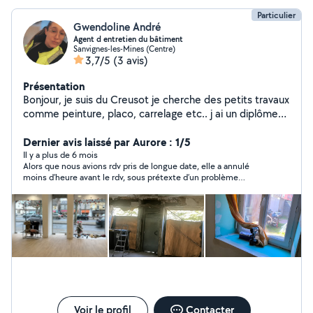
Particulier
Gwendoline André
Agent d entretien du bâtiment
Sanvignes-les-Mines (Centre)
3,7/5
(3 avis)
Présentation
Bonjour, je suis du Creusot je cherche des petits travaux
comme peinture, placo, carrelage etc.. j ai un diplôme
AEB Agent d'entretien du bâtiment qui consiste à
intervenir dans tout ce qui est rénovation intérieure Je
Dernier avis laissé par Aurore : 1/5
peut intervenir dans un rayon de 100Km avec
Il y a plus de 6 mois
Alors que nous avions rdv pris de longue date, elle a annulé
supplément de 20E.
moins d’heure avant le rdv, sous prétexte d’un problème
personnel. J’étais déjà sur le point de rdv soit à 50km de chez
moi. Puis aucune nouvelle et réponse à mes message. Je
déconseille. Pas sérieuse, pas professionnelle
Voir le profil
Contacter