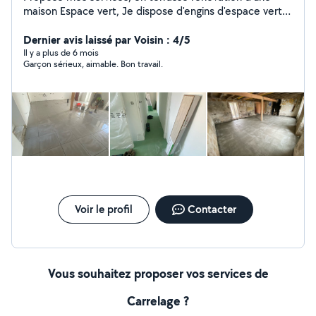
maison Espace vert, Je dispose d'engins d'espace vert
ainsi qu'une mini pelle Je suis capable de faire de la
petite plomberie ( pas de réseau complexe)
Dernier avis laissé par Voisin : 4/5
Maçonnerie seuil de portail dallage etc Placo, peinture,
Il y a plus de 6 mois
Garçon sérieux, aimable. Bon travail.
isolation etc
Voir le profil
Contacter
Vous souhaitez proposer vos services de
Carrelage ?