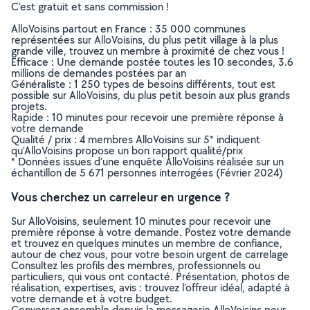
C’est gratuit et sans commission !
AlloVoisins partout en France : 35 000 communes
représentées sur AlloVoisins, du plus petit village à la plus
grande ville, trouvez un membre à proximité de chez vous !
Efficace : Une demande postée toutes les 10 secondes, 3.6
millions de demandes postées par an
Généraliste : 1 250 types de besoins différents, tout est
possible sur AlloVoisins, du plus petit besoin aux plus grands
projets.
Rapide : 10 minutes pour recevoir une première réponse à
votre demande
Qualité / prix : 4 membres AlloVoisins sur 5* indiquent
qu’AlloVoisins propose un bon rapport qualité/prix
* Données issues d’une enquête AlloVoisins réalisée sur un
échantillon de 5 671 personnes interrogées (Février 2024)
Vous cherchez un carreleur en urgence ?
Sur AlloVoisins, seulement 10 minutes pour recevoir une
première réponse à votre demande. Postez votre demande
et trouvez en quelques minutes un membre de confiance,
autour de chez vous, pour votre besoin urgent de carrelage
Consultez les profils des membres, professionnels ou
particuliers, qui vous ont contacté. Présentation, photos de
réalisation, expertises, avis : trouvez l'offreur idéal, adapté à
votre demande et à votre budget.
Conversez ensemble depuis la messagerie AlloVoisins pour