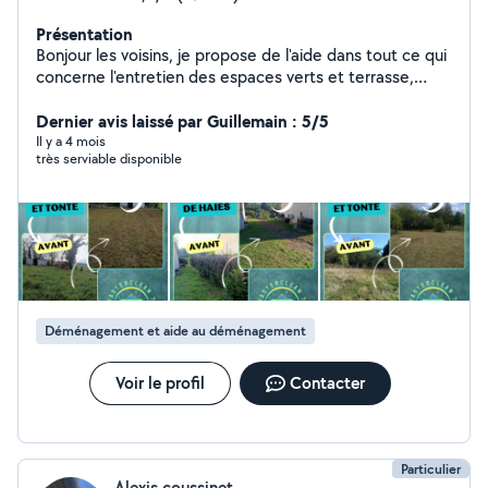
Présentation
Bonjour les voisins, je propose de l'aide dans tout ce qui
concerne l'entretien des espaces verts et terrasse,
nettoyage toiture, manutention,débarras, peinture.
Possibilité de vous faire une facture afin que vous
Dernier avis laissé par Guillemain : 5/5
puissiez bénéficier d'une réduction de 50% grâce au
Il y a 4 mois
très serviable disponible
crédit d'impôt.
Déménagement et aide au déménagement
Voir le profil
Contacter
Particulier
Alexis coussinet