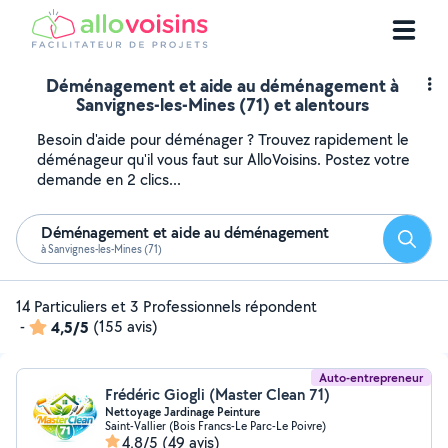
Déménagement et aide au déménagement à
Sanvignes-les-Mines (71) et alentours
Besoin d'aide pour déménager ? Trouvez rapidement le
déménageur qu'il vous faut sur AlloVoisins. Postez votre
demande en 2 clics...
Déménagement et aide au déménagement
Reche
à Sanvignes-les-Mines (71)
14 Particuliers et 3 Professionnels répondent
-
4,5/5
(155 avis)
Auto-entrepreneur
Frédéric Giogli (Master Clean 71)
Nettoyage Jardinage Peinture
Saint-Vallier (Bois Francs-Le Parc-Le Poivre)
4,8/5
(49 avis)