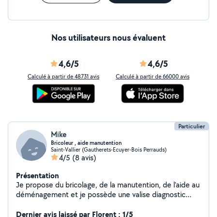
Nos utilisateurs nous évaluent
4,6/5
4,6/5
Calculé à partir de 48731 avis
Calculé à partir de 66000 avis
Particulier
Mike
Bricoleur , aide manutention
Saint-Vallier (Gautherets-Ecuyer-Bois Perrauds)
4/5
(8 avis)
Présentation
Je propose du bricolage, de la manutention, de l'aide au
déménagement et je possède une valise diagnostic
OBD pour lire les codes défauts et vous orienter. Je suis
particulier : uniquement de l'aide et du diagnostic, pas
Dernier avis laissé par Florent : 1/5