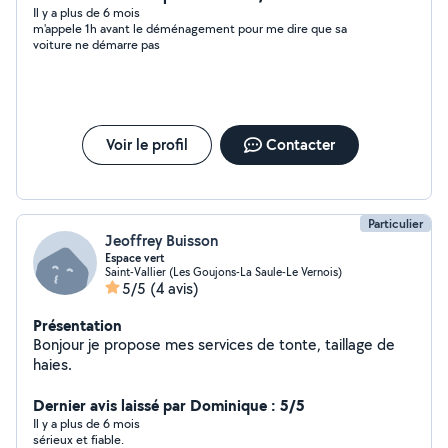
de réparations professionnelles.
Il y a plus de 6 mois
m'appele 1h avant le déménagement pour me dire que sa
voiture ne démarre pas
Voir le profil
Contacter
Particulier
Jeoffrey Buisson
Espace vert
Saint-Vallier (Les Goujons-La Saule-Le Vernois)
5/5
(4 avis)
Présentation
Bonjour je propose mes services de tonte, taillage de
haies.
Dernier avis laissé par Dominique : 5/5
Il y a plus de 6 mois
sérieux et fiable.