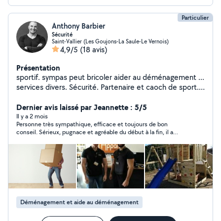
Particulier
Anthony Barbier
Sécurité
Saint-Vallier (Les Goujons-La Saule-Le Vernois)
4,9/5
(18 avis)
Présentation
sportif. sympas peut bricoler aider au déménagement ...
services divers. Sécurité. Partenaire et caoch de sport.
J'ai du matériel que je peux aussi simplement prêter.
n'hésitez pas ! bonne journée !
Dernier avis laissé par Jeannette : 5/5
Il y a 2 mois
Personne très sympathique, efficace et toujours de bon
conseil. Sérieux, pugnace et agréable du début à la fin, il a
grandement facilité notre déménagement. Une aide précieuse
sur laquelle on peut vraiment compter. Je recommande sans
hésitation !60
Déménagement et aide au déménagement