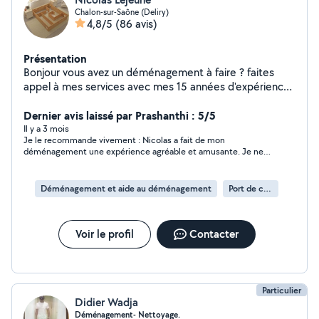
Chalon-sur-Saône (Deliry)
4,8/5
(86 avis)
Présentation
Bonjour vous avez un déménagement à faire ? faites
appel à mes services avec mes 15 années d'expérience
je peux maître toute mes compétences à vôtre service
pour un bon déménagement , je peux également
Dernier avis laissé par Prashanthi : 5/5
monter vos meubles .
Il y a 3 mois
Je le recommande vivement : Nicolas a fait de mon
déménagement une expérience agréable et amusante. Je ne
savais pas trop comment m’y prendre, mais il m’a bien guidé, a
été ponctuel et m’a aidé tout au long du déménagement. Si
vous cherchez un logement ou avez besoin d’un service, je
Déménagement et aide au déménagement
Port de cartons
vous recommande vivement Nicolas. C’est le meilleur de la
ville. !
Voir le profil
Contacter
Particulier
Didier Wadja
Déménagement- Nettoyage.