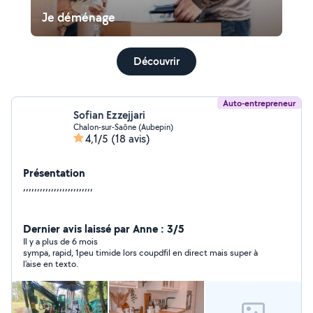
Je déménage
Découvrir
Auto-entrepreneur
Sofian Ezzejjari
Chalon-sur-Saône (Aubepin)
4,1/5
(18 avis)
Présentation
,,,,,,,,,,,,,,,,,,,,,,,,,
Dernier avis laissé par Anne : 3/5
Il y a plus de 6 mois
sympa, rapid, 1peu timide lors coupdfil en direct mais super à
l'aise en texto.