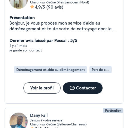
Chalon-sur-Saône (Pres Saint-Jean Nord)
4,9/5
(90 avis)
Présentation
Bonjour, je vous propose mon service d'aide au
déménagement et toute sorte de nettoyage dont le
nettoyage régulier. Je suis actif , minutieux et soigné.je
peux vous proposer aussi des collègues si le travail le
Dernier avis laissé par Pascal : 5/5
nécessite. Possibilité de déclaration URSSAF CESU+
Il y a 1 mois
je garde son contact
Info: 07837860et23
Déménagement et aide au déménagement
Port de cartons
Voir le profil
Contacter
Particulier
Dany Fall
Je suis à votre service
Chalon-sur-Saône (Bellevue-Charreaux)