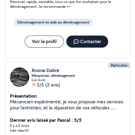
Ponctuel, rapide, serviable, tous ce que l’on souhaitait pour le
déménagement. Je recommande ++
Déménagement et aide au déménagement
Voir le profil
Contacter
Particulier
Rosine Dabré
Mécanicien, déménagement
Lux (Lux)
3/5
(2 avis)
Présentation
Mécanicien expérimenté, je vous propose mes services
pour l'entretien, et la réparation de vos véhicules .
Disponible pour des interventions rapides et efficaces.
Disponible également pour aider aux déménagement
Dernier avis laissé par Pascal : 5/5
Il y a 2 mois
très réactif.