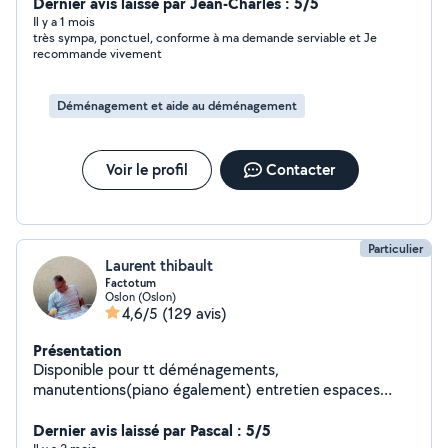
Dernier avis laissé par Jean-Charles : 5/5
Il y a 1 mois
très sympa, ponctuel, conforme à ma demande serviable et Je
recommande vivement
Déménagement et aide au déménagement
Voir le profil
Contacter
Particulier
Laurent thibault
Factotum
Oslon (Oslon)
4,6/5
(129 avis)
Présentation
Disponible pour tt déménagements,
manutentions(piano également) entretien espaces
vert,montage de meubles et bricolages en tt genre
Dernier avis laissé par Pascal : 5/5