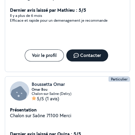
travaux,bricolage,jardinage,déménagement... N'hésitez
pas à me joindre pour plus d'informations! À bientôt!
Dernier avis laissé par Mathieu : 5/5
Il y a plus de 6 mois
Efficace et rapide pour un demenagement je recommande
Voir le profil
Contacter
Particulier
Boussetta Omar
Omar Bou
Chalon-sur-Saône (Deliry)
5/5
(1 avis)
Présentation
Chalon sur Saône 71100 Merci
Dernier avis laissé par Ouiza : 5/5