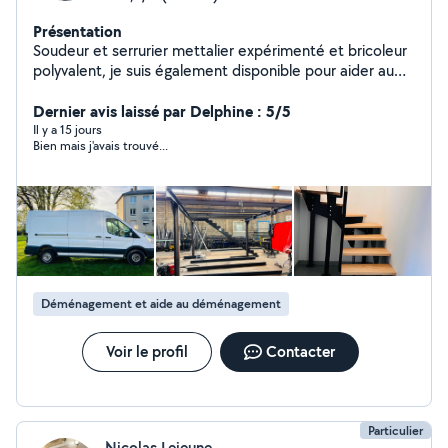
Présentation
Soudeur et serrurier mettalier expérimenté et bricoleur
polyvalent, je suis également disponible pour aider au
déménagement et accompagner les personnes qui
travaillent loin et n'ont pas de véhicule. Rigoureux, fiable
Dernier avis laissé par Delphine : 5/5
et toujours prêt à rendre service, je m'adapte
Il y a 15 jours
Bien mais j'avais trouvé...
facilement aux besoins de chacun pour faciliter le
quotidien.
Déménagement et aide au déménagement
Voir le profil
Contacter
Particulier
Nicolas Lejeune