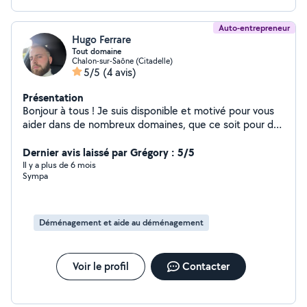
Auto-entrepreneur
Hugo Ferrare
Tout domaine
Chalon-sur-Saône (Citadelle)
5/5
(4 avis)
Présentation
Bonjour à tous ! Je suis disponible et motivé pour vous
aider dans de nombreux domaines, que ce soit pour des
services ponctuels, de l'aide à domicile, du bricolage ou
même pour prêter/louer du matériel. Voici quelques
Dernier avis laissé par Grégory : 5/5
exemples de ce que je peux faire pour vous : Petits
Il y a plus de 6 mois
Sympa
travaux et réparations Montage de meubles Débarras,
déménagement, transport Aide informatique /
bureautique Courses, aide aux personnes âgées Prêt ou
location d'outils / appareils Je suis sérieux, ponctuel et
Déménagement et aide au déménagement
toujours prêt à rendre service. N'hésitez pas à me
contacter pour toute question ou demande, même de
dernière minute ! Intervention rapide dans Chalon et
Voir le profil
Contacter
alentours. Réponse rapide garantie ! À très bientôt sur
AlloVoisins ! Hugo Ferrare