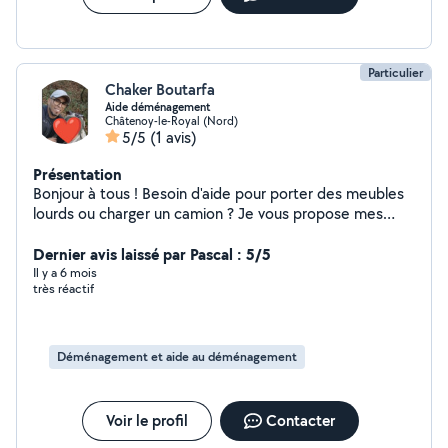
Particulier
Chaker Boutarfa
Aide déménagement
Châtenoy-le-Royal (Nord)
5/5
(1 avis)
Présentation
Bonjour à tous ! Besoin d'aide pour porter des meubles
lourds ou charger un camion ? Je vous propose mes
bras et mon énergie pour vous accompagner dans vos
travaux de manutention. Je vous aide pour :
Dernier avis laissé par Pascal : 5/5
Déménagement : Aide au chargement et
Il y a 6 mois
très réactif
déchargement de votre véhicule de location.
Manutention intérieure : Déplacement de meubles
lourds (armoires, pianos, canapés) d'une pièce à l'autre.
Électroménager : Aide pour monter ou descendre vos
Déménagement et aide au déménagement
frigos, machines à laver ou cuisinières, même par les
escaliers. Tri et Débarras : Aide pour regrouper vos
encombrants ou remplir une benne. Mes atouts :
Voir le profil
Contacter
Endurance et force physique : Habitué aux charges