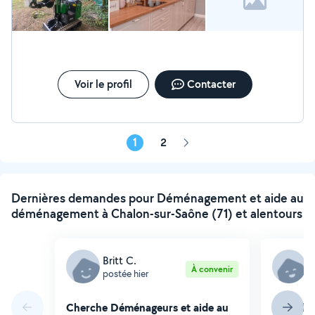
Voir le profil
Contacter
1
2
Page
suivante
Dernières demandes pour Déménagement et aide au
déménagement à Chalon-sur-Saône (71) et alentours
Britt C.
L
À convenir
postée hier
p
Cherche Déménageurs et aide au
Cherche