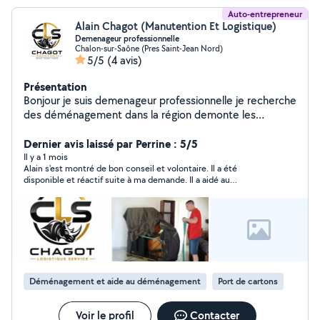
Auto-entrepreneur
Alain Chagot (Manutention Et Logistique)
Demenageur professionnelle
Chalon-sur-Saône (Pres Saint-Jean Nord)
5/5
(4 avis)
Présentation
Bonjour je suis demenageur professionnelle je recherche
des déménagement dans la région demonte les
meubles et remonte emballage vaisselle et monteur de
meubles et montage meubles en kit et jardinage
Dernier avis laissé par Perrine : 5/5
Il y a 1 mois
Alain s'est montré de bon conseil et volontaire. Il a été
disponible et réactif suite à ma demande. Il a aidé au
déménagement et au démontage et remontage de meuble .
Bonne expérience, je le recommande vivement.
Déménagement et aide au déménagement
Port de cartons
Voir le profil
Contacter