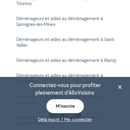
Tournus
Déménageurs et aides au déménagement à
Sanvignes-les-Mines
Déménageurs et aides au déménagement à Saint-
Vallier
Déménageurs et aides au déménagement à Blanzy
Déménageurs et aides au déménagement à
Montchanin
Connectez-vous pour profiter
pleinement d'AlloVoisins
Déménageurs et aides au déménagement à
Gueugnon
M'inscrire
Carte
Déménageurs et aides au déménagement à
Déjà inscrit ? Me connecter
Bourbon-Lancy