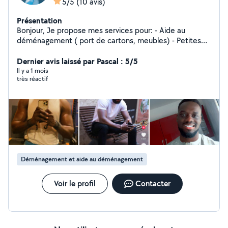
5/5
(10 avis)
Présentation
Bonjour, Je propose mes services pour: - Aide au
déménagement ( port de cartons, meubles) - Petites
livraisons ou transport de meubles -Montage de
meubles ( IKEA , Conforama etc ) -Nettoyage de
Dernier avis laissé par Pascal : 5/5
voiture à domicile -Courses ou petits services du
Il y a 1 mois
très réactif
quotidien # Disponible en soirée et les week-ends #
Sérieux, ponctuel et efficace # Intervention rapide
N'hésitez pas à me contacter pour toutes demande, je
réponds rapidement Tarifs raisonnable selon le service À
bientôt
Déménagement et aide au déménagement
Voir le profil
Contacter