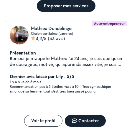
Proposer mes services
Auto-entrepreneur
Mathieu Dondelinger
Chalon-sur-Saône (Laennec)
4,2/5
(33 avis)
Présentation
Bonjour je m'appelle Mathieu j'ai 24 ans, je suis quelqu'un
de courageux, motivé, qui apprends assez vite, je suis à
l'écoute des différentes consignes que l'on pourrais me
donner, si vous avez besoin d'aide n'hésitez pas à faire
Dernier avis laissé par Lily : 5/5
appels à mes services
Il y a plus de 6 mois
Recommandation pas à 5 étoiles mais à 10 !! Très sympathique
ainci que sa femme, tout s'est très bien passé pour un
déménagement effectuer selon mes condition a ce moment
là. Je remercie vivement ce couple pour la compréhension du
fait que je été enceinte et leurs adresse de très bonne ondes
bonheurs et réussite dans leurs projets et ambitions
respectives. Très sainstifaite !! Je recommande pour leurs
sérieux qui a permit un déménagement sans stresse ni
Voir le profil
Contacter
mauvaise surprise. Merci beaucoup !!