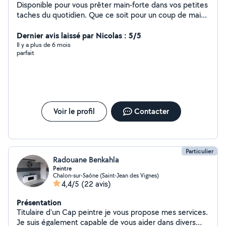
Disponible pour vous prêter main-forte dans vos petites
taches du quotidien. Que ce soit pour un coup de main
ou un service ponctuel, je suis là pour vous aider.
N'hésitez pas à me solliciter !
Dernier avis laissé par Nicolas : 5/5
Il y a plus de 6 mois
parfait
Voir le profil
Contacter
Particulier
Radouane Benkahla
Peintre
Chalon-sur-Saône (Saint-Jean des Vignes)
4,4/5
(22 avis)
Présentation
Titulaire d'un Cap peintre je vous propose mes services.
Je suis également capable de vous aider dans divers