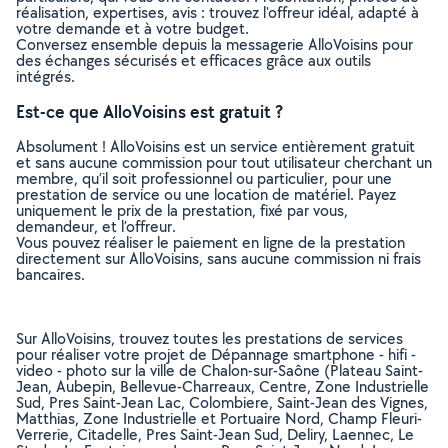
réalisation, expertises, avis : trouvez l'offreur idéal, adapté à
votre demande et à votre budget.
Conversez ensemble depuis la messagerie AlloVoisins pour
des échanges sécurisés et efficaces grâce aux outils
intégrés.
Est-ce que AlloVoisins est gratuit ?
Absolument ! AlloVoisins est un service entièrement gratuit
et sans aucune commission pour tout utilisateur cherchant un
membre, qu’il soit professionnel ou particulier, pour une
prestation de service ou une location de matériel. Payez
uniquement le prix de la prestation, fixé par vous,
demandeur, et l’offreur.
Vous pouvez réaliser le paiement en ligne de la prestation
directement sur AlloVoisins, sans aucune commission ni frais
bancaires.
Sur AlloVoisins, trouvez toutes les prestations de services
pour réaliser votre projet de Dépannage smartphone - hifi -
video - photo sur la ville de Chalon-sur-Saône (Plateau Saint-
Jean, Aubepin, Bellevue-Charreaux, Centre, Zone Industrielle
Sud, Pres Saint-Jean Lac, Colombiere, Saint-Jean des Vignes,
Matthias, Zone Industrielle et Portuaire Nord, Champ Fleuri-
Verrerie, Citadelle, Pres Saint-Jean Sud, Deliry, Laennec, Le