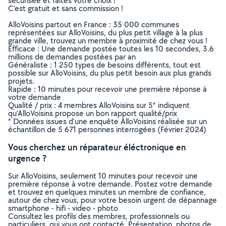
sécurisée et faites votre choix !
C’est gratuit et sans commission !
AlloVoisins partout en France : 35 000 communes
représentées sur AlloVoisins, du plus petit village à la plus
grande ville, trouvez un membre à proximité de chez vous !
Efficace : Une demande postée toutes les 10 secondes, 3.6
millions de demandes postées par an
Généraliste : 1 250 types de besoins différents, tout est
possible sur AlloVoisins, du plus petit besoin aux plus grands
projets.
Rapide : 10 minutes pour recevoir une première réponse à
votre demande
Qualité / prix : 4 membres AlloVoisins sur 5* indiquent
qu’AlloVoisins propose un bon rapport qualité/prix
* Données issues d’une enquête AlloVoisins réalisée sur un
échantillon de 5 671 personnes interrogées (Février 2024)
Vous cherchez un réparateur éléctronique en
urgence ?
Sur AlloVoisins, seulement 10 minutes pour recevoir une
première réponse à votre demande. Postez votre demande
et trouvez en quelques minutes un membre de confiance,
autour de chez vous, pour votre besoin urgent de dépannage
smartphone - hifi - video - photo
Consultez les profils des membres, professionnels ou
particuliers, qui vous ont contacté. Présentation, photos de