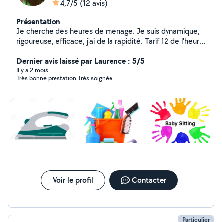
4,7/5
(12 avis)
Présentation
Je cherche des heures de menage. Je suis dynamique,
rigoureuse, efficace, j'ai de la rapidité. Tarif 12 de l'heure.
J'ai de l'expérience dans le logement type air bnb et
chez les particuliers. Je fais de lavage du sol, sanitaire,
Dernier avis laissé par Laurence : 5/5
vitre, dépoussiérer, repassage. Gestion de linge, faire le
Il y a 2 mois
Très bonne prestation Très soignée
lit, désinfection etc Disponibilité du lundi au samedi
Voir le profil
Contacter
Particulier