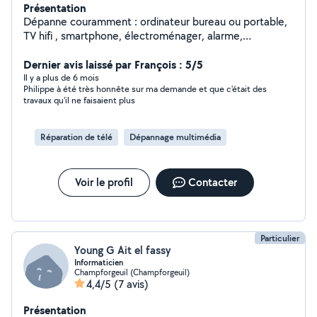
Présentation
Dépanne couramment : ordinateur bureau ou portable,
TV hifi , smartphone, électroménager, alarme,
installation électrique. je possède un grand parc pour la
garde des animaux.
Dernier avis laissé par François : 5/5
Il y a plus de 6 mois
Philippe à été très honnête sur ma demande et que c'était des
travaux qu'il ne faisaient plus
Réparation de télé
Dépannage multimédia
Voir le profil
Contacter
Particulier
Young G Ait el fassy
Informaticien
Champforgeuil (Champforgeuil)
4,4/5
(7 avis)
Présentation