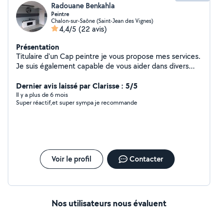
Radouane Benkahla
Peintre
Chalon-sur-Saône (Saint-Jean des Vignes)
4,4/5
(22 avis)
Présentation
Titulaire d'un Cap peintre je vous propose mes services.
Je suis également capable de vous aider dans divers
travaux,bricolage,jardinage,déménagement... N'hésitez
pas à me joindre pour plus d'informations! À bientôt!
Dernier avis laissé par Clarisse : 5/5
Il y a plus de 6 mois
Super réactif,et super sympa je recommande
Voir le profil
Contacter
Nos utilisateurs nous évaluent