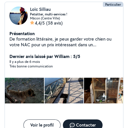
Particulier
Loïc Silliau
Petsitter, multi-services !
Mâcon (Centre Ville)
4,4/5
(38 avis)
Présentation
De formation littéraire, je peux garder votre chien ou
votre NAC pour un prix intéressant dans un
appartement de charme tout confort et climatisé, aider
aux devoirs au niveau primaire et collège, faire du baby-
Dernier avis laissé par William : 5/5
sitting, vous coacher pour différents objectifs dont arrêt
Il y a plus de 6 mois
Très bonne communication
du tabac, prendre des photos lors de soirées ou
anniversaires, livrer des courses, donner des cours
d'alphabétisation et plein d'autres choses encore... Je
loue pour une soirée ou quelques jours : gaufrier-
croque-monsieur 2 en 1, service à fondue, webcam,
drone etc... N'hésitez pas à me contacter ! À bientôt !
Voir le profil
Contacter