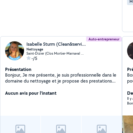
M
Auto-entrepreneur
Isabelle Sturm (Clean&service)
Nettoyage
Saint-Dizier (Clos Mortier-Marnaval Nord)
-/5
Présentation
Pr
Bonjour, Je me présente, je suis professionnelle dans le
Bon
domaine du nettoyage et je propose des prestations
po
de qualité adaptées à vos besoins. Mes services
Dé
comprennent : * Nettoyage de vitres * Nettoyage de
Aucun avis pour l'instant
ga
Der
vérandas * Nettoyage extérieur haute pression
Il 
Bon
(Kärcher) * Nettoyage en profondeur de vos canapés,
fauteuils, tapis, sièges de voiture grâce à un injecteur-
extracteur Sérieuse, minutieuse et à l'écoute, je mets
tout en œuvre pour vous garantir un travail soigné et un
résultat impeccable. N'hésitez pas à me contacter