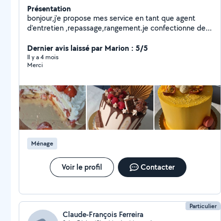
Présentation
bonjour,j'e propose mes service en tant que agent
d'entretien ,repassage,rangement.je confectionne des
gâteaux pour événement diplôme, circoncision
,mariage
Dernier avis laissé par Marion : 5/5
Il y a 4 mois
Merci
Ménage
Voir le profil
Contacter
Particulier
Claude-François Ferreira