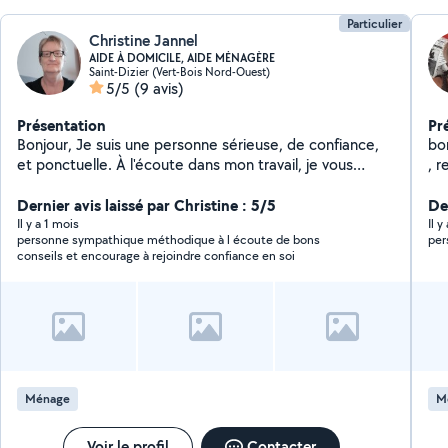
Particulier
Christine Jannel
AIDE À DOMICILE, AIDE MÉNAGÈRE
Saint-Dizier (Vert-Bois Nord-Ouest)
5/5
(9 avis)
Présentation
Pr
Bonjour, Je suis une personne sérieuse, de confiance,
bo
et ponctuelle. À l'écoute dans mon travail, je vous
propose mes services pour : - ménage chez les
particuliers - repassage - courses et livraisons -
Dernier avis laissé par Christine : 5/5
De
préparations des repas - accompagnement pour
Il y a 1 mois
Il y
personne sympathique méthodique à l écoute de bons
per
personnes âgées - petit secrétariat Sur Saint-Dizier et
conseils et encourage à rejoindre confiance en soi
alentours proches N'hésitez pas à me contacter pour
de plus amples renseignements. Paiement Césu, ou
autres.
Ménage
M
Voir le profil
Contacter