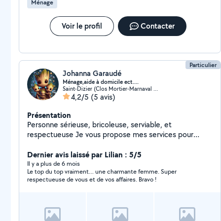
Ménage
Voir le profil
Contacter
Particulier
Johanna Garaudé
Ménage,aide à domicile ect....
Saint-Dizier (Clos Mortier-Marnaval Nord)
4,2/5
(5 avis)
Présentation
Personne sérieuse, bricoleuse, serviable, et
respectueuse Je vous propose mes services pour
toute aide possible Exemple : ménage, aide à la
personne, peinture, déménagement,babysitting ... Etc
Dernier avis laissé par Lilian : 5/5
N'hésite pas à me solliciter
Il y a plus de 6 mois
Le top du top vraiment… une charmante femme. Super
respectueuse de vous et de vos affaires. Bravo !