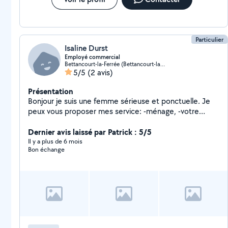
Particulier
Isaline Durst
Employé commercial
Bettancourt-la-Ferrée (Bettancourt-la-Ferrée)
5/5
(2 avis)
Présentation
Bonjour je suis une femme sérieuse et ponctuelle. Je
peux vous proposer mes service: -ménage, -votre
repassage, -faire les vitres, -garde d'enfants sans aucun
soucis (J'ai 2 grandes filles) -faire des extras de soirée,
Dernier avis laissé par Patrick : 5/5
-promenade d'animaux.. Ou dites moi vos propositions
Il y a plus de 6 mois
Bon échange
et je vous dirai si je peux correspondre à faire vos
demandes -Ce qui peut-être gênent c'est que je n'ai
pas le permis, il est en cours