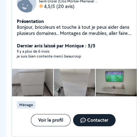
Saint-Dizier (Clos Mortier-Marnaval Nord)
4,5/5
(20 avis)
Présentation
Bonjour, bricoleurs et touche à tout je peux aider dans
plusieurs domaines.. Montages de meubles, aller faire
des courses,vous amenez à un rdv,petites mécaniques,
déménagement et bien d'autres donc n'hésitez pas je
Dernier avis laissé par Monique : 5/5
réponds assez vite voilà au plaisir de pouvoir vous aidez
Il y a plus de 6 mois
je suis bien contente merci beaucoup
cordialement.
Ménage
Voir le profil
Contacter