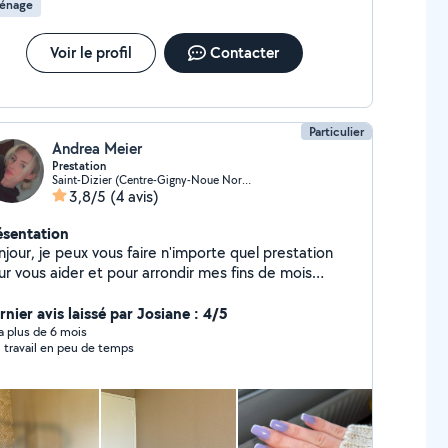
énage
Voir le profil
Contacter
Particulier
Andrea Meier
Prestation
Saint-Dizier (Centre-Gigny-Noue Nord)
3,8/5
(4 avis)
ésentation
jour, je peux vous faire n'importe quel prestation
ur vous aider et pour arrondir mes fins de mois
ménagement, ménage, courses, garde d'animaux,
rde d'enfant ect
nier avis laissé par Josiane : 4/5
y a plus de 6 mois
 travail en peu de temps