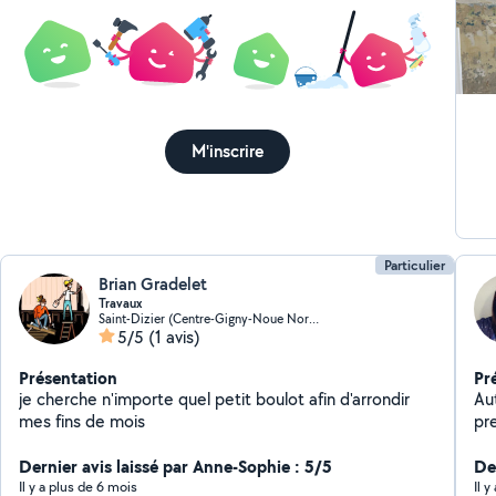
M'inscrire
Particulier
Brian Gradelet
Travaux
Saint-Dizier (Centre-Gigny-Noue Nord)
5/5
(1 avis)
Présentation
Pr
je cherche n'importe quel petit boulot afin d'arrondir
Au
mes fins de mois
pre
tou
Dernier avis laissé par Anne-Sophie : 5/5
Der
Il y a plus de 6 mois
Il 