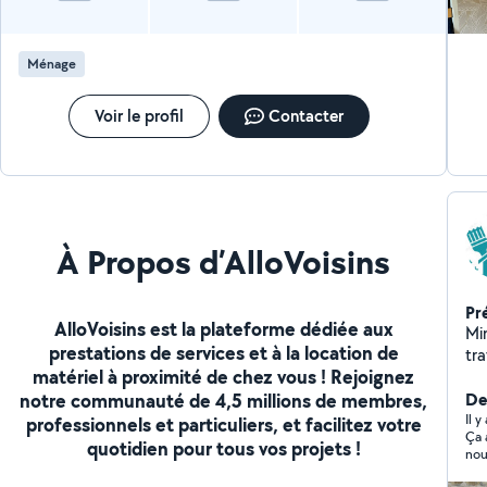
pour obtenir un devis gratuit ou pour toute demande
d'information. Je serai ravie de vous accompagner dans
vos projets de nettoyage. À bientôt
Ménage
Voir le profil
Contacter
À Propos d’AlloVoisins
Pr
AlloVoisins est la plateforme dédiée aux
Min
prestations de services et à la location de
tra
matériel à proximité de chez vous ! Rejoignez
pr
notre communauté de 4,5 millions de membres,
De
Il 
professionnels et particuliers, et facilitez votre
Ça 
quotidien pour tous vos projets !
nou