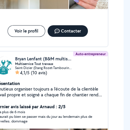
Voir le profil
Contacter
Auto-entrepreneur
Bryan Lenfant (B&M multiservice)
Multiservice Tout travaux
Saint-Dizier (Etang Rozet-Tambourine Ouest)
4,1/5
(10 avis)
ésentation
utieux organiser toujours a l'écoute de la clientèle
vail propre et soigné a chaque fin de chantier rendu
opre et nettoyé
rnier avis laissé par Arnaud : 2/5
y a plus de 6 mois
aurait pu bien se passer mais du jour au lendemain plus de
velles. dommage