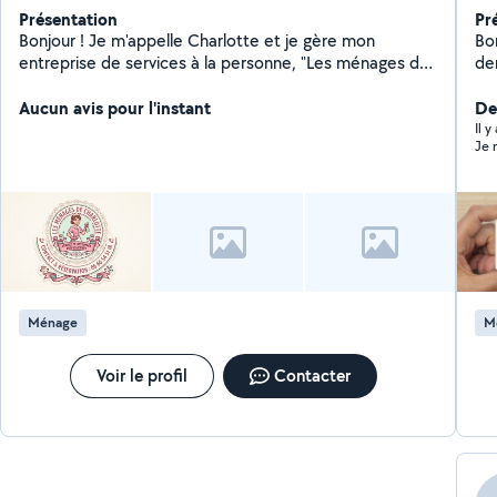
Présentation
Pr
Bonjour ! Je m'appelle Charlotte et je gère mon
Bonjour, je pro
entreprise de services à la personne, "Les ménages de
de
Charlotte". Dynamique, rigoureuse et de confiance, je
vous propose mes services pour l'entretien de votre
Aucun avis pour l'instant
Der
maison et vos travaux ménagers.
Il 
Je 
Ménage
M
Voir le profil
Contacter