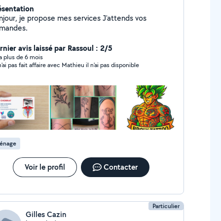
ésentation
pose mes services J'attends vos
mandes.
nier avis laissé par Rassoul : 2/5
y a plus de 6 mois
n'ai pas fait affaire avec Mathieu il n'ai pas disponible
énage
Voir le profil
Contacter
Particulier
Gilles Cazin