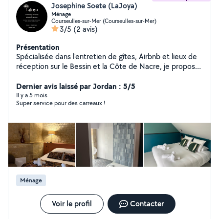
Josephine Soete (LaJoya)
Ménage
Courseulles-sur-Mer (Courseulles-sur-Mer)
3/5
(2 avis)
Présentation
Spécialisée dans l'entretien de gîtes, Airbnb et lieux de
réception sur le Bessin et la Côte de Nacre, je propose
des prestations soignées pour les locations
saisonnières, maisons et appartements. Prestations
Dernier avis laissé par Jordan : 5/5
proposées : Ménage régulier ou ponctuel Entretien de
Il y a 5 mois
Super service pour des carreaux !
locations saisonnières / Airbnb Remise en état entre
deux séjours Préparation des logements avant arrivée
des voyageurs Gestion du linge possible Travail soigné,
rigoureux et discret. Habituée aux environnements
exigeants. N'hésitez pas à me contacter pour plus
d'informations. Joséphine
Ménage
Voir le profil
Contacter