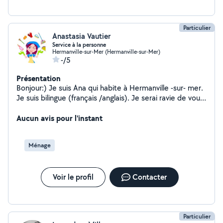
Particulier
Anastasia Vautier
Service à la personne
Hermanville-sur-Mer (Hermanville-sur-Mer)
-/5
Présentation
Bonjour:) Je suis Ana qui habite à Hermanville -sur- mer.
Je suis bilingue (français /anglais). Je serai ravie de vous
rendre mon service varié et fiable! MENAGE -
REPASSAGE - ASSISTANCE AUX PERSONNES -
Aucun avis pour l'instant
JARDINAGE - SOUTIEN SCOLAIRE - GARDE D'ENFANTS
- COURS D'ANGLAIS - PROMENADES D'ANIMAUX A
Ménage
bientôt !
Voir le profil
Contacter
Particulier