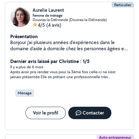
Particulier
Aurelie Laurent
Femme de ménage
Douvres-la-Délivrande (Douvres-la-Délivrande)
4/5
(4 avis)
Présentation
Bonjour j'ai plusieurs années d'expériences dans le
domaine d'aide à domicile chez les personnes âgées et
femme de ménage
Dernier avis laissé par Christine : 1/5
Il y a plus de 6 mois
Après avoir pris rendez vous pour la 3ème fois celle-ci ne s'est
jamais présentée Elle se prétant une professionnelle très
occupée et ne pas avoir ni mon adresse ni mon numéro de
téléphone alors pourquoi répondre à une annonce sans
connaitre le lieu d'habitation. J'ai donc abandonné Merci quand
Ménage
même pour votre site
Voir le profil
Contacter
Auto-entrepreneur