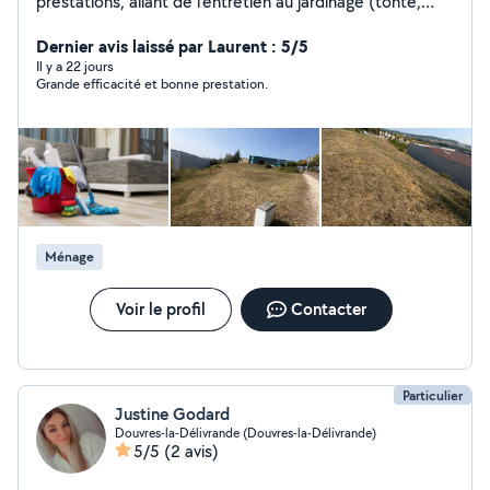
prestations, allant de l'entretien au jardinage (tonte,
débroussaillage...) , petit bricolage, secrétariat,
plomberie, et bien plus encore
Dernier avis laissé par Laurent : 5/5
Il y a 22 jours
Grande efficacité et bonne prestation.
Ménage
Voir le profil
Contacter
Particulier
Justine Godard
Douvres-la-Délivrande (Douvres-la-Délivrande)
5/5
(2 avis)