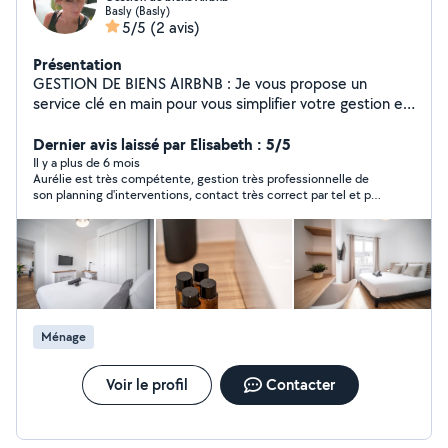
Basly (Basly)
5/5
(2 avis)
Présentation
GESTION DE BIENS AIRBNB : Je vous propose un
service clé en main pour vous simplifier votre gestion et
vous apporter confort et sérénité : - Gestion complète
en tant que co-hôte sur différentes plateformes pour
Dernier avis laissé par Elisabeth : 5/5
une optimisation des revenus : taux d'occupation
Il y a plus de 6 mois
Aurélie est très compétente, gestion très professionnelle de
maximisé et suivi des performances. - Création
son planning d'interventions, contact très correct par tel et par
d'annonces, photos professionnelles. - Ménage
mail , ménage soigné et minutieux , donc très satisfaite de
premium/blanchisserie comprise. - Remplacement des
mon choix
consommables. - Mise en valeur du patrimoine local -
>restaurant, visites. - Transparence & sérénité : gestion
professionnelle et outils digitaux performants pour
suivre vos biens en toute simplicité, avoir connaissance
du bon déroulement des services et accès aux retours
Ménage
clients. BLANCHISSERIE : Service de blanchisserie pour
particuliers, conciergeries & entreprises. Je serais ravie
d'échanger avec vous & de vous présenter plus en détail
Voir le profil
Contacter
nos services.