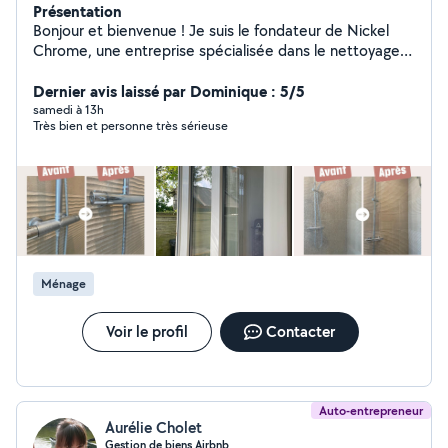
Présentation
Bonjour et bienvenue ! Je suis le fondateur de Nickel
Chrome, une entreprise spécialisée dans le nettoyage
et la conciergerie. J'interviens avec sérieux, rigueur et
bonne humeur pour vous offrir un résultat impeccable,
Dernier avis laissé par Dominique : 5/5
que ce soit pour un besoin ponctuel ou régulier.
samedi à 13h
Très bien et personne très sérieuse
Bénéficiez de 50 % de crédit d'impôt sur les prestations
éligibles de ménage à domicile !!! Mes prestations :
Ménage à domicile Grand ménage & nettoyage en
profondeur Ménage de fin de chantier Ménage d'état
des lieux Nettoyage avant emménagement ou après
déménagement Nettoyage de logements très
encrassés Nettoyage de vitres Home Organising (tri et
organisation) Conciergerie Airbnb et ménage entre
Ménage
deux locations Chaque intervention est réalisée avec
soin, dans le respect de votre logement et de vos
attentes. Secteur d'intervention : Courseulles-sur-Mer,
Voir le profil
Contacter
Bayeux, Caen et leurs alentours. Devis gratuit et
réponse rapide. Au plaisir de vous accompagner !
Margaux
Auto-entrepreneur
Aurélie Cholet
Gestion de biens Airbnb