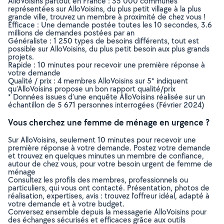
AlloVoisins partout en France : 35 000 communes
représentées sur AlloVoisins, du plus petit village à la plus
grande ville, trouvez un membre à proximité de chez vous !
Efficace : Une demande postée toutes les 10 secondes, 3.6
millions de demandes postées par an
Généraliste : 1 250 types de besoins différents, tout est
possible sur AlloVoisins, du plus petit besoin aux plus grands
projets.
Rapide : 10 minutes pour recevoir une première réponse à
votre demande
Qualité / prix : 4 membres AlloVoisins sur 5* indiquent
qu’AlloVoisins propose un bon rapport qualité/prix
* Données issues d’une enquête AlloVoisins réalisée sur un
échantillon de 5 671 personnes interrogées (Février 2024)
Vous cherchez une femme de ménage en urgence ?
Sur AlloVoisins, seulement 10 minutes pour recevoir une
première réponse à votre demande. Postez votre demande
et trouvez en quelques minutes un membre de confiance,
autour de chez vous, pour votre besoin urgent de femme de
ménage
Consultez les profils des membres, professionnels ou
particuliers, qui vous ont contacté. Présentation, photos de
réalisation, expertises, avis : trouvez l'offreur idéal, adapté à
votre demande et à votre budget.
Conversez ensemble depuis la messagerie AlloVoisins pour
des échanges sécurisés et efficaces grâce aux outils