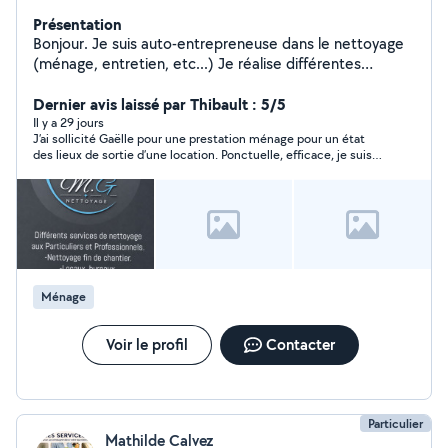
Présentation
Bonjour. Je suis auto-entrepreneuse dans le nettoyage
(ménage, entretien, etc...) Je réalise différentes
prestations avec des particuliers ou professionnels -
Ménage de fin de chantier -Menage d'Airbnb - Ménage
Dernier avis laissé par Thibault : 5/5
de logement personnel, etc. Je peux aussi être amenée
Il y a 29 jours
J’ai sollicité Gaëlle pour une prestation ménage pour un état
à accompagner au rendez-vous, course, etc...
des lieux de sortie d’une location. Ponctuelle, efficace, je suis
Contactez-moi pour plus d'informations ( Sur les
entièrement satisfait. De plus, elle vient avec son matériel, ce
horraires , je peut être flexible )
qui n’est pas toujours le cas. Je recommande pleinement !
Ménage
Voir le profil
Contacter
Particulier
Mathilde Calvez