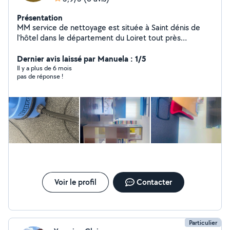
Présentation
MM service de nettoyage est située à Saint dénis de
l'hôtel dans le département du Loiret tout près
d'Orléans. En fonction de chaque domaine d'activité,
MM SERVICE de Nettoyage s'adapte à toutes les
Dernier avis laissé par Manuela : 1/5
exigences de sa clientèle.
Il y a plus de 6 mois
pas de réponse !
Voir le profil
Contacter
Particulier