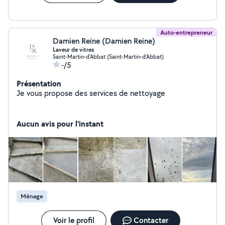
votre domicile. Nous intervenons sur facture ou via le
CESU, selon votre préférence. N'hésitez pas à nous
contacter pour tout renseign
Auto-entrepreneur
Damien Reine (Damien Reine)
Laveur de vitres
Saint-Martin-d'Abbat (Saint-Martin-d'Abbat)
-/5
Présentation
Je vous propose des services de nettoyage
Aucun avis pour l'instant
Ménage
Voir le profil
Contacter