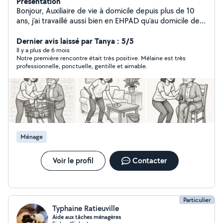
Présentation
Bonjour, Auxiliaire de vie à domicile depuis plus de 10
ans, j'ai travaillé aussi bien en EHPAD qu'au domicile de
particuliers. Je recherche aujourd'hui des interventions
régulières et durables auprès de personnes âgées ou en
Dernier avis laissé par Tanya : 5/5
perte d'autonomie. Je propose : Aide à la toilette
Il y a plus de 6 mois
Notre première rencontre était très positive. Mélaine est très
Préparation des repas Accompagnement (courses,
professionnelle, ponctuelle, gentille et aimable.
rendez-vous, sorties, accueil de jour si besoin) Entretien
du logement (adapté selon vos besoins) Sérieuse,
bienveillante et à l'écoute, j'ai à cœur d'offrir un
accompagnement respectueux, sécurisant et
entièrement personnalisé. Disponibilités : du lundi au
vendredi (hors mercredis & week-ends), (déjà en poste
sur ces créneaux). Tarif : 20 /heure Contrat (CESU)
Ménage
uniquement N'hésitez pas à me contacter pour
échanger sur vos besoins ou convenir d'une première
rencontre. Mélanie
Voir le profil
Contacter
Particulier
Typhaine Ratieuville
Aide aux tâches ménagères