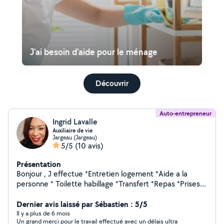
J'ai besoin d'aide pour le ménage
Découvrir
Auto-entrepreneur
Ingrid Lavalle
Auxiliaire de vie
Jargeau (Jargeau)
5/5
(10 avis)
Présentation
Bonjour , J effectue *Entretien logement *Aide a la
personne * Toilette habillage *Transfert *Repas *Prises
de médicaments avec pilulier * Courses * Compagnie
Repassage à mon domicile Prestation Menage
Dernier avis laissé par Sébastien : 5/5
ponctuelle! Uniquement les week-end
Il y a plus de 6 mois
Un grand merci pour le travail effectué avec un délais ultra