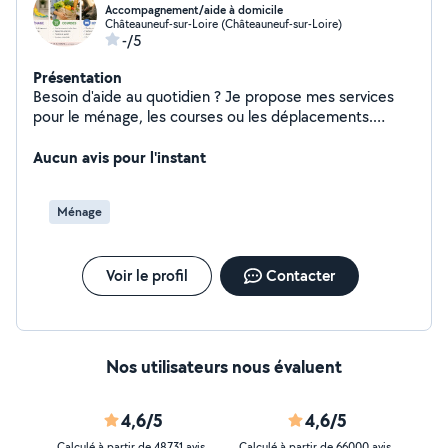
Accompagnement/aide à domicile
Châteauneuf-sur-Loire (Châteauneuf-sur-Loire)
-/5
Présentation
Besoin d'aide au quotidien ? Je propose mes services
pour le ménage, les courses ou les déplacements.
Patiente, à l'écoute et motivée, je souhaite apporter
une aide utile et de confiance aux personnes qui en ont
Aucun avis pour l'instant
besoin.
Ménage
Voir le profil
Contacter
Nos utilisateurs nous évaluent
4,6/5
4,6/5
Calculé à partir de 48731 avis
Calculé à partir de 66000 avis