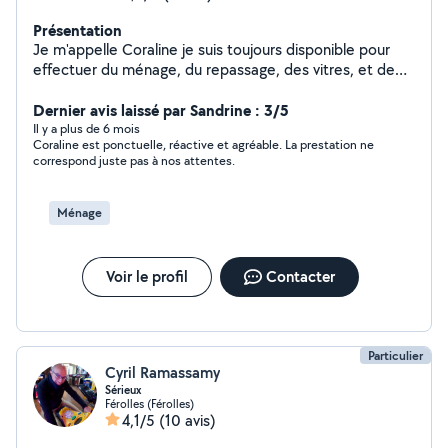
Présentation
Je m'appelle Coraline je suis toujours disponible pour
effectuer du ménage, du repassage, des vitres, et de
l'entretien du logement courant. Je peut aussi faire de
l'accompagnement auprès des personnes âgées c'est
Dernier avis laissé par Sandrine : 3/5
mon métier depuis plus de 5 ans. Toujours à l'écoute de
Il y a plus de 6 mois
Coraline est ponctuelle, réactive et agréable. La prestation ne
vos attentes, dynamique, ponctuelle, sérieuse.
correspond juste pas à nos attentes.
Ménage
Voir le profil
Contacter
Particulier
Cyril Ramassamy
Sérieux
Férolles (Férolles)
4,1/5
(10 avis)