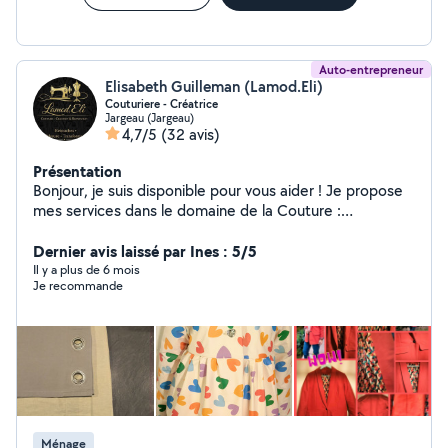
Auto-entrepreneur
Elisabeth Guilleman (Lamod.Eli)
Couturiere - Créatrice
Jargeau (Jargeau)
4,7/5
(32 avis)
Présentation
Bonjour, je suis disponible pour vous aider ! Je propose
mes services dans le domaine de la Couture :
retouches, ourlets, fermetures à remplacer,
customisation, petits travaux de couture à la main ou à
Dernier avis laissé par Ines : 5/5
la machine. * Travail soigné, rapide et fiable * À l'écoute
Il y a plus de 6 mois
Je recommande
de vos besoins * Tarifs abordables N'hésitez pas à me
contacter pour discuter de vos besoins ! À très bientôt
Ménage