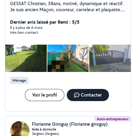
GESSAT Christian, 38ans, motivé, dynamique et réactif.
Je suis ancien Maçon, couvreur, carreleur et plaquiste.
Je sais faire aussi beaucoup d'autres choses comme la
tonte, abattage d'arbres, désencombrement, divers
Dernier avis laissé par Remi : 5/5
travaux dans la limite de mes compétences. Je fais
Il y a plus de 6 mois
très bon contact
aussi de la destruction de nid de guêpes et de frelons
car j'ai le certif biocide et 5 ans d'expérience JE NE
FERAIS PAS UNE CHOSES QUE JE NE SAIS PAS FAIRE.
Ménage
Voir le profil
Contacter
Auto-entrepreneur
Florianne Giroguy (Florianne giroguy)
Aide à domicile
Jargeau (Jargeau)