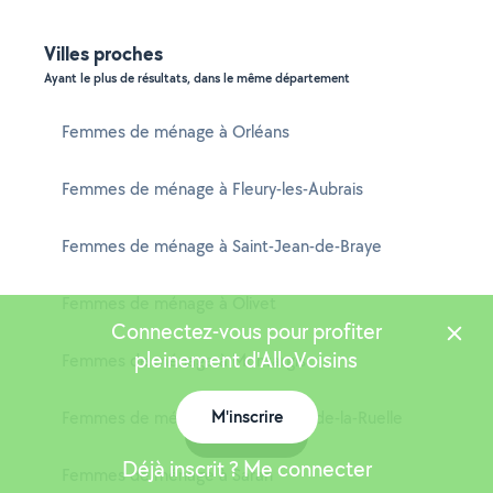
Villes proches
Ayant le plus de résultats, dans le même département
Femmes de ménage à Orléans
Femmes de ménage à Fleury-les-Aubrais
Femmes de ménage à Saint-Jean-de-Braye
Femmes de ménage à Olivet
Connectez-vous pour profiter
pleinement d'AlloVoisins
Femmes de ménage à Montargis
M'inscrire
Femmes de ménage à Saint-Jean-de-la-Ruelle
Carte
Déjà inscrit ? Me connecter
Femmes de ménage à Saran