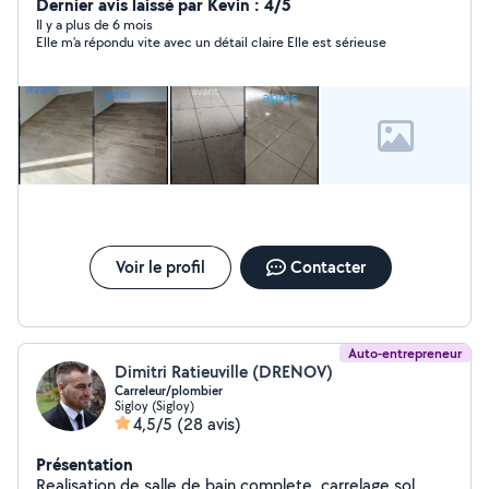
dans tous ce que j'entreprends j'aime les choses le
Dernier avis laissé par Kevin : 4/5
mieux fait possible à mon temps accordé je vous laisse
Il y a plus de 6 mois
Elle m'a répondu vite avec un détail claire Elle est sérieuse
venir vers moi pour plus de renseignements
cordialement Ps: dispo pour ménage les vendredi 1
semaine sur deux matin, après midi n'hésitez pas où
pour faire un ménage d'une fois mis à jour le 14 sept
2024 au alentours de 30 km max de Vienne en val.
checy St jean de braye chateauneuf sur Loire jargeau
etc...
Voir le profil
Contacter
Auto-entrepreneur
Dimitri Ratieuville (DRENOV)
Carreleur/plombier
Sigloy (Sigloy)
4,5/5
(28 avis)
Présentation
Realisation de salle de bain complete, carrelage sol,