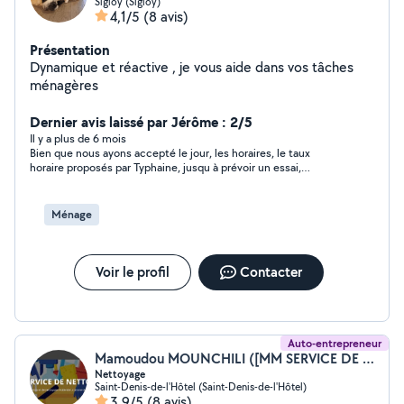
Sigloy (Sigloy)
4,1/5
(8 avis)
Présentation
Dynamique et réactive , je vous aide dans vos tâches
ménagères
Dernier avis laissé par Jérôme : 2/5
Il y a plus de 6 mois
Bien que nous ayons accepté le jour, les horaires, le taux
horaire proposés par Typhaine, jusqu à prévoir un essai,
malheureusement elle ne donne pas suite dès lors que nous
parlons CESU. Dommage!!!
Ménage
Voir le profil
Contacter
Auto-entrepreneur
Mamoudou MOUNCHILI ([MM SERVICE DE NETTOYAGE)
Nettoyage
Saint-Denis-de-l'Hôtel (Saint-Denis-de-l'Hôtel)
3,9/5
(8 avis)