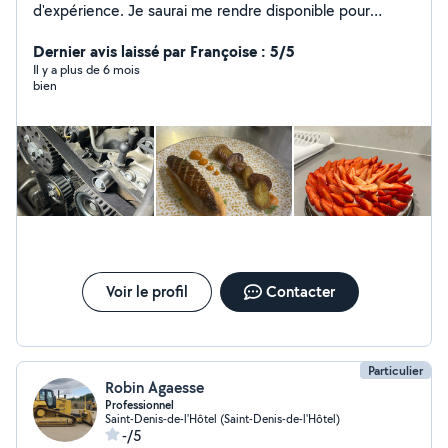
d'expérience. Je saurai me rendre disponible pour
toutes vos demandes lié a cela. Pour le reste je ne suis
pas professionnel mais j'aime rendre service et je peux
Dernier avis laissé par Françoise : 5/5
aider pour de la petite mécanique automobile, du
Il y a plus de 6 mois
bien
jardinage, des déménagements etc.
Voir le profil
Contacter
Particulier
Robin Agaesse
Professionnel
Saint-Denis-de-l'Hôtel (Saint-Denis-de-l'Hôtel)
-/5