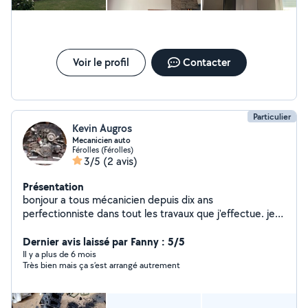
Voir le profil
Contacter
Particulier
Kevin Augros
Mecanicien auto
Férolles (Férolles)
3/5
(2 avis)
Présentation
bonjour a tous mécanicien depuis dix ans
perfectionniste dans tout les travaux que j'effectue. je
fais le maximun pour mes clients qui le plus content
possibles
Dernier avis laissé par Fanny : 5/5
Il y a plus de 6 mois
Très bien mais ça s’est arrangé autrement