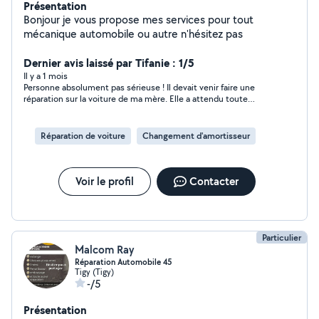
Présentation
Bonjour je vous propose mes services pour tout
mécanique automobile ou autre n'hésitez pas
Dernier avis laissé par Tifanie : 1/5
Il y a 1 mois
Personne absolument pas sérieuse ! Il devait venir faire une
réparation sur la voiture de ma mère. Elle a attendu toute
l’après-midi sans aucune nouvelle, il ne répond plus aux
messages ! C’est vraiment une honte, elle avait absolument
besoin de cette réparation pour son contrôle technique
Réparation de voiture
Changement d'amortisseur
demain matin ! Je recommande absolument pas !
Voir le profil
Contacter
Particulier
Malcom Ray
Réparation Automobile 45
Tigy (Tigy)
-/5
Présentation