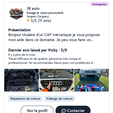
Entreprise
JR auto
Garage et vente automobile
Jargeau (Jargeau)
5/5
(11 avis)
Présentation
Bonjour titulaire d'un CAP mécanique je vous propose
mon aide dans ce domaine. Je peu vous faire un
entretien et reparation sur votre voiture ou tout
simplement un lavage intérieur extérieur.
Dernier avis laissé par Vicky : 5/5
Il y a plus de 6 mois
Travail efficace et de qualité, personne très simpa et
professionnel. Je recommandes Jason pour vos problèmes de
voiture
Réparation de voiture
Vidange de voiture
Voir le profil
Contacter