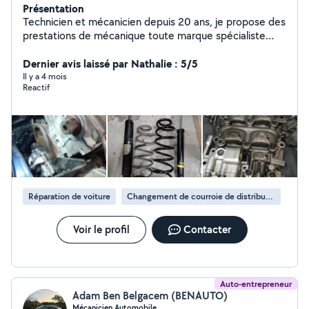
Présentation
Technicien et mécanicien depuis 20 ans, je propose des
prestations de mécanique toute marque spécialiste
Volkswagen Porsche et youngtimers. Prestation sur
rendez-vous uniquement.
Dernier avis laissé par Nathalie : 5/5
Il y a 4 mois
Reactif
Réparation de voiture
Changement de courroie de distribution
Voir le profil
Contacter
Auto-entrepreneur
Adam Ben Belgacem (BENAUTO)
Mécanicien Automobile