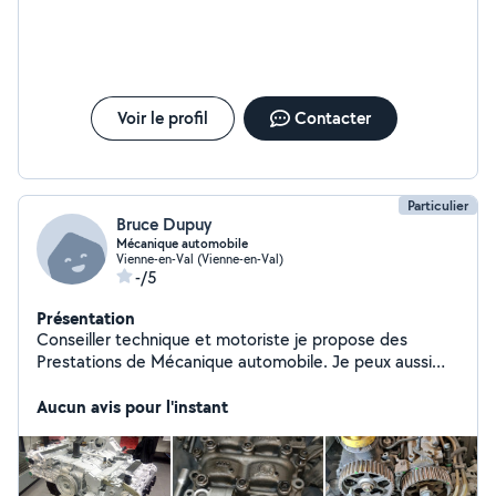
Voir le profil
Contacter
Particulier
Bruce Dupuy
Mécanique automobile
Vienne-en-Val (Vienne-en-Val)
-/5
Présentation
Conseiller technique et motoriste je propose des
Prestations de Mécanique automobile. Je peux aussi
vous former et vous accompagnez sur des prestations
simple que vous aimeriez savoir faire dans les règles (
Aucun avis pour l'instant
vidange plaquette de freins etc..)