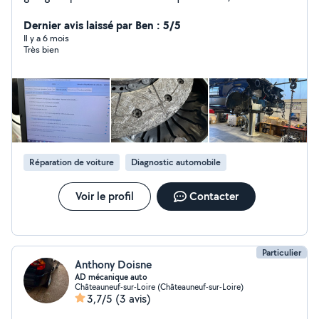
poids lourds. Je vous propose toutes taches
mécaniques ainsi que électroniques : - Entretien (
Dernier avis laissé par Ben : 5/5
vidange, filtres, freins ) - Réparations ( Embrayage,
Il y a 6 mois
Très bien
distribution, Turbo ) - Diagnostic ( Voyants, problème
moteur )
Réparation de voiture
Diagnostic automobile
Voir le profil
Contacter
Particulier
Anthony Doisne
AD mécanique auto
Châteauneuf-sur-Loire (Châteauneuf-sur-Loire)
3,7/5
(3 avis)