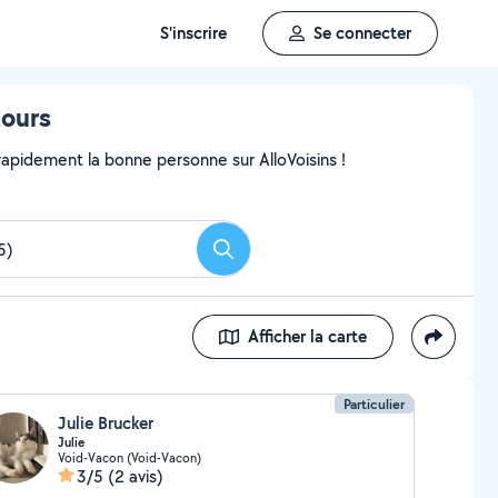
S'inscrire
Se connecter
tours
pidement la bonne personne sur AlloVoisins !
Rechercher
Afficher la carte
Particulier
Julie Brucker
Julie
Void-Vacon (Void-Vacon)
3/5
(2 avis)