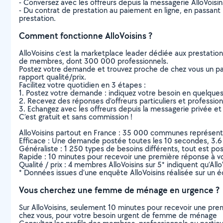
- Conversez avec les offreurs depuis la messagerie AlloVoisi
- Du contrat de prestation au paiement en ligne, en passant pa
prestation.
Comment fonctionne AlloVoisins ?
AlloVoisins c’est la marketplace leader dédiée aux prestatio
de membres, dont 300 000 professionnels.
Postez votre demande et trouvez proche de chez vous un parti
rapport qualité/prix.
Facilitez votre quotidien en 3 étapes :
1. Postez votre demande : indiquez votre besoin en quelque
2. Recevez des réponses d’offreurs particuliers et professio
3. Echangez avec les offreurs depuis la messagerie privée et 
C’est gratuit et sans commission !
AlloVoisins partout en France : 35 000 communes représentées 
Efficace : Une demande postée toutes les 10 secondes, 3.6
Généraliste : 1 250 types de besoins différents, tout est poss
Rapide : 10 minutes pour recevoir une première réponse à 
Qualité / prix : 4 membres AlloVoisins sur 5* indiquent qu’All
* Données issues d’une enquête AlloVoisins réalisée sur un é
Vous cherchez une femme de ménage en urgence ?
Sur AlloVoisins, seulement 10 minutes pour recevoir une p
chez vous, pour votre besoin urgent de femme de ménage