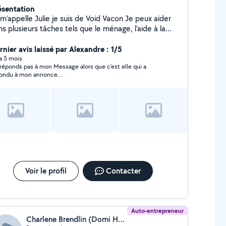
ésentation
m'appelle Julie je suis de Void Vacon Je peux aider
s plusieurs tâches tels que le ménage, l'aide à la
rsonne , le débarras etc
rnier avis laissé par Alexandre : 1/5
 a 5 mois
onds pas à mon Message alors que c’est elle qui a
ondu à mon annonce…
Voir le profil
Contacter
Auto-entrepreneur
Charlene Brendlin (Domi Home Services)