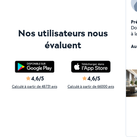
Pr
Do
Nos utilisateurs nous
à 
Je
évaluent
mé
Au
or
dy
sim
Vi
Dom
4,6/5
4,6/5
Tr
Calculé à partir de 48731 avis
Calculé à partir de 66000 avis
`| 
Ba