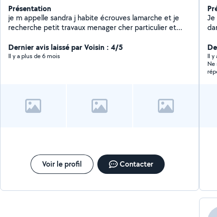
Présentation
Pr
je m appelle sandra j habite écrouves lamarche et je
Je 
recherche petit travaux menager cher particulier et
dan
petit travaux de couture plus cuisine
pe
Dernier avis laissé par Voisin : 4/5
De
Il y a plus de 6 mois
Il y
Ne rép
rép
Voir le profil
Contacter