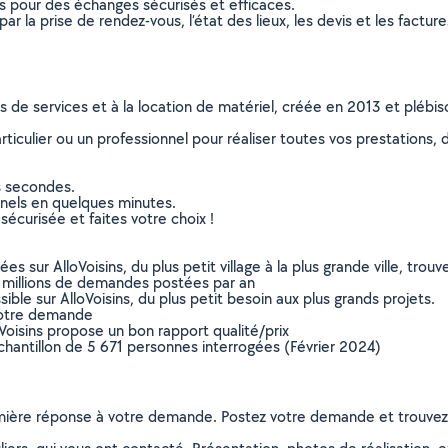
ns pour des échanges sécurisés et efficaces.
r la prise de rendez-vous, l’état des lieux, les devis et les facture
ns de services et à la location de matériel, créée en 2013 et plébi
culier ou un professionnel pour réaliser toutes vos prestations, d
s secondes.
nnels en quelques minutes.
sécurisée et faites votre choix !
sur AlloVoisins, du plus petit village à la plus grande ville, tro
 millions de demandes postées par an
ible sur AlloVoisins, du plus petit besoin aux plus grands projets.
votre demande
oVoisins propose un bon rapport qualité/prix
chantillon de 5 671 personnes interrogées (Février 2024)
remière réponse à votre demande. Postez votre demande et trouve