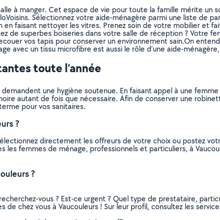
e à manger. Cet espace de vie pour toute la famille mérite un soin 
AlloVoisins. Sélectionnez votre aide-ménagère parmi une liste de pa
on en faisant nettoyer les vitres. Prenez soin de votre mobilier et 
édez de superbes boiseries dans votre salle de réception ? Votre
de secouer vos tapis pour conserver un environnement sain.On ente
rage avec un tissu microfibre est aussi le rôle d’une aide-ménagèr
atantes toute l’année
qui demandent une hygiène soutenue. En faisant appel à une femme
ignoire autant de fois que nécessaire. Afin de conserver une robinet
terme pour vos sanitaires.
urs ?
ectionnez directement les offreurs de votre choix ou postez vo
outes les femmes de ménage, professionnels et particuliers, à Vauc
ouleurs ?
recherchez-vous ? Est-ce urgent ? Quel type de prestataire, particu
de chez vous à Vaucouleurs ! Sur leur profil, consultez les services