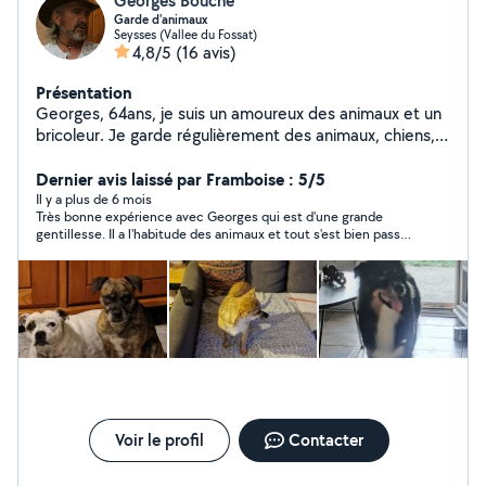
Georges Bouche
Garde d'animaux
Seysses (Vallee du Fossat)
4,8/5
(16 avis)
Présentation
Georges, 64ans, je suis un amoureux des animaux et un
bricoleur. Je garde régulièrement des animaux, chiens,
chats, oiseaux, etc... je précise que je suis un ancien
dresseur maître chien Je ne travail plus, je suis donc
Dernier avis laissé par Framboise : 5/5
entièrement disponible pour garder vos animaux et aller
Il y a plus de 6 mois
Très bonne expérience avec Georges qui est d'une grande
les promener étant à côté de plusieurs lacs ! Étant en
gentillesse. Il a l'habitude des animaux et tout s'est bien passé
maison, avec un jardin, j'ai l'espace nécessaire pour les
avec Lilas !
accueillir.
Voir le profil
Contacter