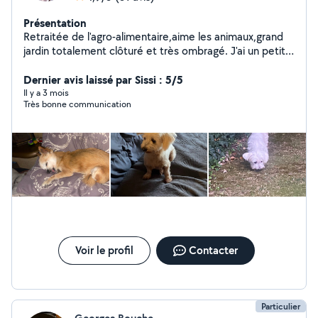
Présentation
Retraitée de l'agro-alimentaire,aime les animaux,grand
jardin totalement clôturé et très ombragé. J'ai un petit
yorck de 15 ans. Garde chien, lapin,et tout autres petits
animaux Câlins, affection et attention à tous mes petits
Dernier avis laissé par Sissi : 5/5
pensionnaires. Et mamie d'un adorable petit Marcel
Il y a 3 mois
Très bonne communication
Voir le profil
Contacter
Particulier