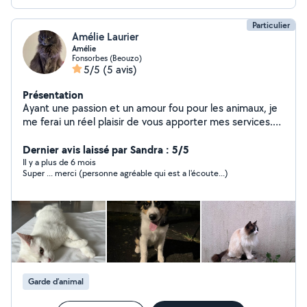
Particulier
Amélie Laurier
Amélie
Fonsorbes (Beouzo)
5/5
(5 avis)
Présentation
Ayant une passion et un amour fou pour les animaux, je
me ferai un réel plaisir de vous apporter mes services.
Au sujet de la garde de vos animaux, je ne peux pas la
faire à mon domicile mais je peux directement leur
Dernier avis laissé par Sandra : 5/5
rendre visite, leur faire des balades etc.. à votre
Il y a plus de 6 mois
Super ... merci (personne agréable qui est a l'écoute...)
domicile. J'ai été bénévole à la SPA de Montauban et
maintenant je suis bénévole pour une association de
protection féline. De plus, j'adore passer du temps avec
les enfants et pouvoir les aider à faire leurs devoirs.
Garde d’animal