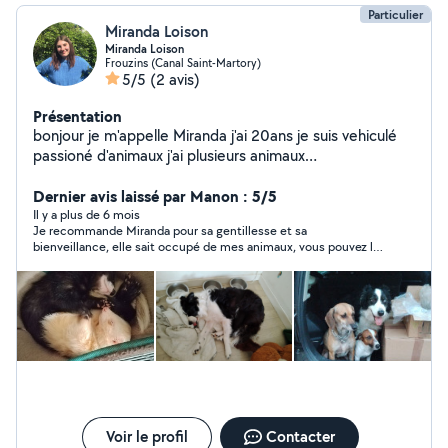
Particulier
Miranda Loison
Miranda Loison
Frouzins (Canal Saint-Martory)
5/5
(2 avis)
Présentation
bonjour je m'appelle Miranda j'ai 20ans je suis vehiculé
passioné d'animaux j'ai plusieurs animaux
(chiens,chats,furet,poisson,tortue) j'aime aussi
m'occupé d'enfants j'ai pris l'habitude de m en occupé
Dernier avis laissé par Manon : 5/5
grace a mes neuveux et niece
Il y a plus de 6 mois
Je recommande Miranda pour sa gentillesse et sa
bienveillance, elle sait occupé de mes animaux, vous pouvez lui
faire confiance elle est génial.
Voir le profil
Contacter