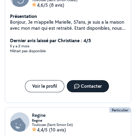
4,6/5
(8 avis)
Présentation
Bonjour, Je m'appelle Marielle, 57ans, je suis a la maison
avec mon mari qui est retraité. Etant disponibles, nous
proposons de garder vos animaux chez nous. Nous
disposons d'un jardin sécurisé. Nous avons l'habitude de
Dernier avis laissé par Christiane : 4/5
garder des chiens: golden, cavalier, labrador,... Je reste
Il y a 2 mois
N'était pas disponible
à votre disposition pour vous donner plus d'informations.
Marielle.
Voir le profil
Contacter
Particulier
Regine
Regine
Toulouse (Saint Simon Est)
4,4/5
(10 avis)