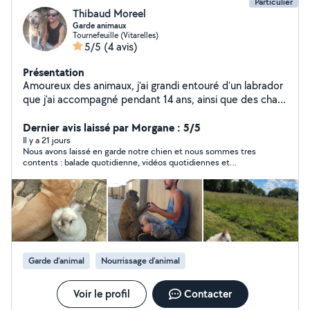
Particulier
Thibaud Moreel
Garde animaux
Tournefeuille (Vitarelles)
5/5
(4 avis)
Présentation
Amoureux des animaux, j'ai grandi entouré d'un labrador
que j'ai accompagné pendant 14 ans, ainsi que des chats
et des lapins. Cette expérience m'a permis de bien
comprendre leurs besoins, leurs comportements et de
Dernier avis laissé par Morgane : 5/5
m'adapter à chaque tempérament. Sérieux, fiable et
Il y a 21 jours
Nous avons laissé en garde notre chien et nous sommes tres
attentionné, je veille toujours au bien-être de chaque
contents : balade quotidienne, vidéos quotidiennes et
animal. Je vis dans un appartement calme dans une
beaucoup d'amour et de jeux avec notre loulou. Merci à
résidence fermée et très arborée, à proximité
Thibaud vous pouvez y aller les yeux fermés.
immédiate du lac de la Ramée et d'un parc, idéal pour
proposer de belles balades et un environnement
agréable. Je peux également envoyer régulièrement
des photos et des nouvelles de votre animal pendant
votre absence.
Garde d’animal
Nourrissage d'animal
Voir le profil
Contacter