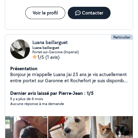
Voir le profil
Contacter
Particulier
Luana baillarguet
Luana baillarguet
Portet-sur-Garonne (Imperial)
1/5
(1 avis)
Présentation
Bonjour je m'appelle Luana j'ai 23 ans je vis actuellement
entre portet sur Garonne et Rochefort je suis disponible
pour garder ponctuellement des enfants des animaux
ou même effectuer quelques taches de couture
Dernier avis laissé par Pierre-Jean : 1/5
Il y a plus de 6 mois
Aucune réponse à ma demande