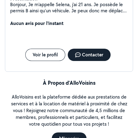
Bonjour, Je m'appelle Selena, j'ai 21 ans. Je possède le
permis B ainsi qu'un véhicule. Je peux donc me déplacer
très facilement jusqu'à chez vous pour vous aider dans
diverses tâches ! Concernant plus particulièrement la
Aucun avis pour l'instant
garde d'enfant, j'ai été animatrice périscolaire en école
maternelle, et j'ai également fait de la garde d'enfant et
du soutien scolaire à des enfants de 3 à 12 ans. Je suis
disponible pour répondre à vos questions et à vos
demandes !
Voir le profil
Contacter
À Propos d’AlloVoisins
AlloVoisins est la plateforme dédiée aux prestations de
services et à la location de matériel à proximité de chez
vous ! Rejoignez notre communauté de 4,5 millions de
membres, professionnels et particuliers, et facilitez
votre quotidien pour tous vos projets !