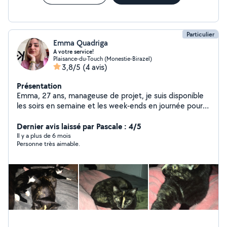
Particulier
Emma Quadriga
A votre service!
Plaisance-du-Touch (Monestie-Birazel)
3,8/5
(4 avis)
Présentation
Emma, 27 ans, manageuse de projet, je suis disponible
les soirs en semaine et les week-ends en journée pour
vous rendre service ! Ménage, courses ou encore garde
d'animaux !
Dernier avis laissé par Pascale : 4/5
Il y a plus de 6 mois
Personne très aimable.