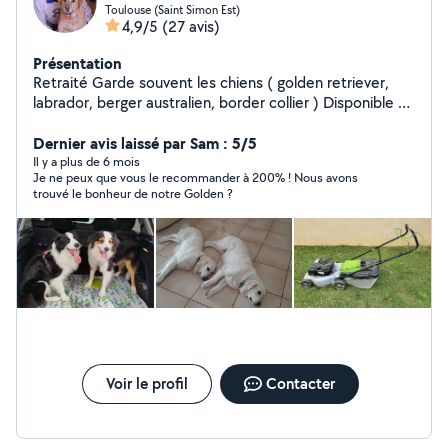
Toulouse (Saint Simon Est)
4,9/5
(27 avis)
Présentation
Retraité Garde souvent les chiens ( golden retriever,
labrador, berger australien, border collier ) Disponible 3
a 4 sorties par jour Ils sont vraiment en vacances chez
nous Je vous propose aussi: Petit bricolage Location de
Dernier avis laissé par Sam : 5/5
matériel Débroussailleuse thermique Taille haie sur
Il y a plus de 6 mois
Je ne peux que vous le recommander à 200% ! Nous avons
batterie,taille haie télescopique thermique, tondeuse
trouvé le bonheur de notre Golden ?
thermique, tondeuse électrique, motobineuse
électrique, karcher,échelle 5m,souffleur électrique,
perceuse sur batterie,perceuse électrique,
Tronçonneuse télescopique thermique
Voir le profil
Contacter