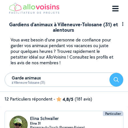
Gardiens d'animaux à Villeneuve-Tolosane (31) et
alentours
Vous avez besoin d'une personne de confiance pour
garder vos animaux pendant vos vacances ou juste
pour quelques heures ? Trouvez rapidement le
petsitter idéal sur AlloVoisins ! Consultez les profils et
les avis de nos membres !
Garde animaux
Reche
à Villeneuve-Tolosane (31)
12 Particuliers répondent
-
4,8/5
(181 avis)
Particulier
Elina Schwaller
Elina 31
Plaisance-du-Touch (Pyrenees-Riviere)