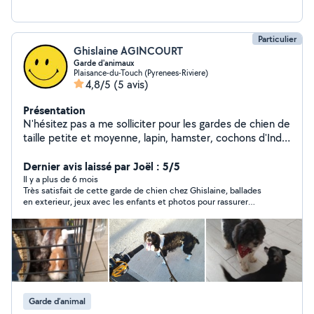
Particulier
Ghislaine AGINCOURT
Garde d'animaux
Plaisance-du-Touch (Pyrenees-Riviere)
4,8/5
(5 avis)
Présentation
N'hésitez pas a me solliciter pour les gardes de chien de
taille petite et moyenne, lapin, hamster, cochons d'Inde
ou tortue.
Dernier avis laissé par Joël : 5/5
Il y a plus de 6 mois
Très satisfait de cette garde de chien chez Ghislaine, ballades
en exterieur, jeux avec les enfants et photos pour rassurer
pendant ces 4 jours. Expérience à renouveler sans hésitation,
je recommande.
Garde d’animal