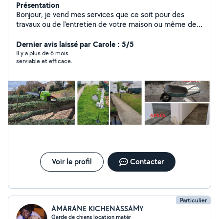
Présentation
Bonjour, je vend mes services que ce soit pour des
travaux ou de l'entretien de votre maison ou même de
l'aide à la personne. Je suis bricoleur, ponctuel,
contentieux et souriant. Je peux me déplacer à
Dernier avis laissé par Carole : 5/5
domicile. Je suis sérieux et attentionné j'aime le travail
Il y a plus de 6 mois
serviable et efficace.
bien fait. N'hésitez pas à me contacter.
Voir le profil
Contacter
Particulier
AMARANE KICHENASSAMY
Garde de chiens location matér