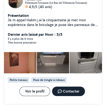
Villeneuve-Tolosane (Le Bas de Villeneuve-Tolosane)
4,9/5
(40 avis)
Présentation
Je m appel Hakim j ai la cinquantaine je met mon
expérience dans le bricolage je pose des panneaux de
clôtures claustra en résine sur clôtures je monte les
meubles IKEA ou autres et le bâtiment rénovation j aime
Dernier avis laissé par Noor : 5/5
aider les personnes qui on du mal à faire des travaux ou
Il y a plus de 6 mois
Très bonne prestation
à évacuer leurs déchets verts ou autres j ai un camion
boxer 3 et je suis bien outillé je fait les jardins coupe les
haies de sapinette ,tondre lés gazons et bien sûr évacue
le tout à la déchèterie et veille tout particulièrement
que les personnes qui font appel à moi soit satisfait des
travaux effectué extérieur comme intérieur montée des
meubles, pose de tringles et barre à rideaux étagères
(ect...)
Petits travaux
Pose de tringle à rideaux
Voir le profil
Contacter