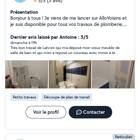
5/5
(3 avis)
Présentation
Bonjour à tous ! Je viens de me lancer sur AlloVoisins et
je suis disponible pour tous vos travaux de plomberie,
chauffage et sanitaire. Plombier-chauffagiste depuis 5
ans, j'interviens aussi bien pour les petites réparations
Dernier avis laissé par Antoine : 5/5
que pour les installations, les rénovations, les
dimanche à 19h
Très bon travail de Lahcen qui m’a déposé mon vieux meuble de
dépannages et l'entretien. Je suis polyvalent et j'aime le
salle de bain et qui m’en a reposé un nouveau avec miroir à led.
travail bien fait. Travail propre et soigné Sérieux,
Travail de plomberie, peinture et finitions au top, le tout pour
ponctuel et à l'écoute Conseils adaptés à vos besoins
un prix très attractif. Il a meme gentillement trouvé et réparé la
Tarifs justes et devis possible Mon objectif est simple :
petite fuite que j’avais sous ma baignoire. Lieu de travail laissé
super propre. Je ferai appel à lui pour d’autres travaux avec
vous proposer un travail de qualité et vous laisser un
plaisir.
chantier impeccable. Pas de stress, il y a LS ! N'hésitez
pas à me contacter, je serai ravi de vous aider. L.S
Plomberie
Petits travaux
Découpe de plan de travail
Voir le profil
Contacter
Particulier