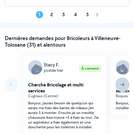
1
2
3
4
5
Page
suivante
Dernières demandes pour Bricoleurs à Villeneuve-
Tolosane (31) et alentours
Stacy F.
N
À convenir
postée hier
p
Cherche Bricolage et multi
Cherche 
services
services
Cugnaux (Centre)
Roques
Bonjour, j'aurais besoin de quelqu'un qui
Bonjour, j
serais me fixer des barres de rideaux j'en
installer un
aurais 5 à monter. Ensuite jai un meuble
chaussure ikea tronne ×3 à fixer au mur. J'ai
un aspirateur a fixer également et une
douchette pour les toilettes à installer.