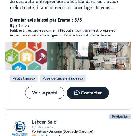
Je suis auto-entrepreneur spécialisé dans les travaux
d'électricité, branchements et bricolage. Je vous
propose mes services pour intervenir sur votre site avec
sérieux et efficacité.
Dernier avis laissé par Emma : 5/5
Il y a 4 mois
impeccable, serviable et gentil. J’ai été très satisfaite de son
intervention et vous le recommande fortement pour vos
soucis d’électricité, Merci
Petits travaux
Pose de tringle à rideaux
Voir le profil
Contacter
Particulier
Lahcen Saidi
L.S Plomberie
Portet-sur-Garonne (Bords de Garonne)