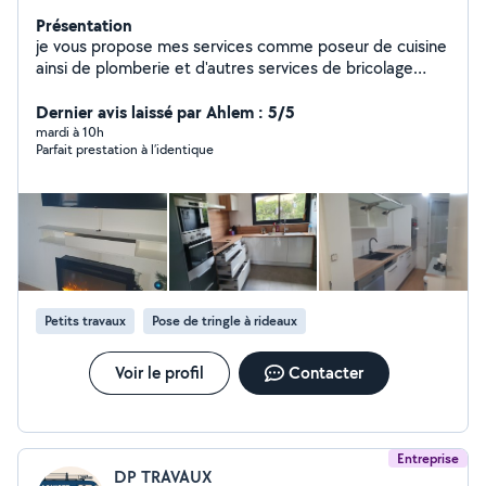
Présentation
je vous propose mes services comme poseur de cuisine
ainsi de plomberie et d'autres services de bricolage
compétant et sérieux de mon travail je suis
professionnel et mon travail et propre et bien soigner
Dernier avis laissé par Ahlem : 5/5
mardi à 10h
Parfait prestation à l’identique
Petits travaux
Pose de tringle à rideaux
Voir le profil
Contacter
Entreprise
DP TRAVAUX