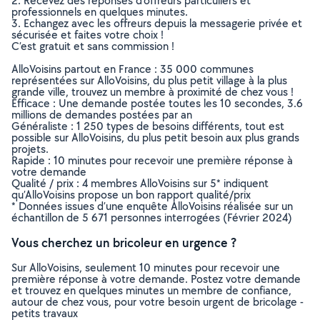
2. Recevez des réponses d’offreurs particuliers et
professionnels en quelques minutes.
3. Echangez avec les offreurs depuis la messagerie privée et
sécurisée et faites votre choix !
C’est gratuit et sans commission !
AlloVoisins partout en France : 35 000 communes
représentées sur AlloVoisins, du plus petit village à la plus
grande ville, trouvez un membre à proximité de chez vous !
Efficace : Une demande postée toutes les 10 secondes, 3.6
millions de demandes postées par an
Généraliste : 1 250 types de besoins différents, tout est
possible sur AlloVoisins, du plus petit besoin aux plus grands
projets.
Rapide : 10 minutes pour recevoir une première réponse à
votre demande
Qualité / prix : 4 membres AlloVoisins sur 5* indiquent
qu’AlloVoisins propose un bon rapport qualité/prix
* Données issues d’une enquête AlloVoisins réalisée sur un
échantillon de 5 671 personnes interrogées (Février 2024)
Vous cherchez un bricoleur en urgence ?
Sur AlloVoisins, seulement 10 minutes pour recevoir une
première réponse à votre demande. Postez votre demande
et trouvez en quelques minutes un membre de confiance,
autour de chez vous, pour votre besoin urgent de bricolage -
petits travaux