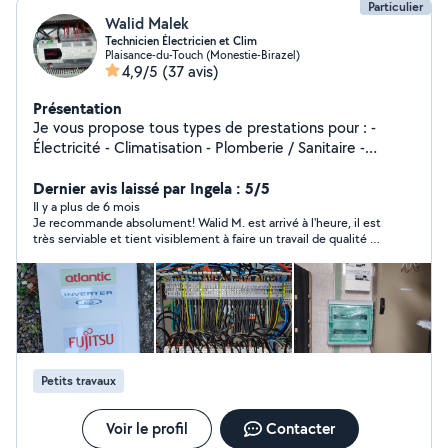
Particulier
Walid Malek
Technicien Électricien et Clim
Plaisance-du-Touch (Monestie-Birazel)
4,9/5
(37 avis)
Présentation
Je vous propose tous types de prestations pour : -
Électricité - Climatisation - Plomberie / Sanitaire -
Bricolage/petit travaux Contactez-moi pour plus d'infos
Dernier avis laissé par Ingela : 5/5
Il y a plus de 6 mois
Je recommande absolument! Walid M. est arrivé à l'heure, il est
très serviable et tient visiblement à faire un travail de qualité (il
m'a aidée à monter un plafonnier et à réparer un volet roulant
manuel, qui n'était pourtant pas évident à réparer).
Petits travaux
Voir le profil
Contacter