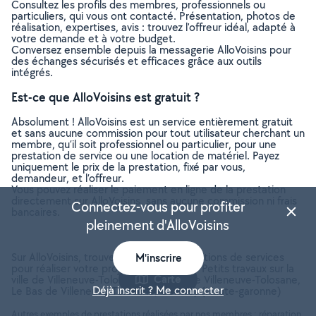
Consultez les profils des membres, professionnels ou
particuliers, qui vous ont contacté. Présentation, photos de
réalisation, expertises, avis : trouvez l'offreur idéal, adapté à
votre demande et à votre budget.
Conversez ensemble depuis la messagerie AlloVoisins pour
des échanges sécurisés et efficaces grâce aux outils
intégrés.
Est-ce que AlloVoisins est gratuit ?
Absolument ! AlloVoisins est un service entièrement gratuit
et sans aucune commission pour tout utilisateur cherchant un
membre, qu’il soit professionnel ou particulier, pour une
prestation de service ou une location de matériel. Payez
uniquement le prix de la prestation, fixé par vous,
demandeur, et l’offreur.
Vous pouvez réaliser le paiement en ligne de la prestation
directement sur AlloVoisins, sans aucune commission ni frais
Connectez-vous pour profiter
bancaires.
pleinement d'AlloVoisins
Sur AlloVoisins, trouvez toutes les prestations de services
M'inscrire
pour réaliser votre projet de Bricolage - Petits travaux sur la
Carte
ville de Villeneuve-Tolosane (Le Haut de Villeneuve-Tolosane,
Déjà inscrit ? Me connecter
Le Bas de Villeneuve-Tolosane, Centre) (Haute-garonne)
Autres exemples de prestations réalisées par nos membres : réparation