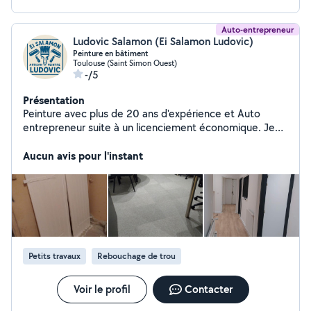
Auto-entrepreneur
Ludovic Salamon (Ei Salamon Ludovic)
Peinture en bâtiment
Toulouse (Saint Simon Ouest)
-/5
Présentation
Peinture avec plus de 20 ans d'expérience et Auto
entrepreneur suite à un licenciement économique. Je
propose mes services pour tout travaux de peinture
intérieure, extérieur, tout travaux de revêtement de sol
Aucun avis pour l'instant
et de murs ainsi que tout travaux de bricolage. Je suis
réactif à toute demande et vous assure un travail
propre et soigné.
Petits travaux
Rebouchage de trou
Voir le profil
Contacter