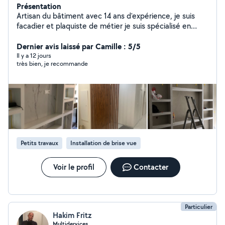
Présentation
Artisan du bâtiment avec 14 ans d'expérience, je suis
facadier et plaquiste de métier je suis spécialisé en
plaquisterie, doublage, faux plafonds, ratissage, enduits
et rénovation intérieure. je fais aussi de la pose de
Dernier avis laissé par Camille : 5/5
carrelage et parquet. Travail soigné, rapide et devis
Il y a 12 jours
très bien, je recommande
gratuit pour tous vos projets. Auto-entrepreneur en
cours de création, interventions sur Toulouse et
environs. Sérieux, ponctuel et à l'écoute, je réalise vos
travaux avec professionnalisme et soin.
Petits travaux
Installation de brise vue
Voir le profil
Contacter
Particulier
Hakim Fritz
Multidervices