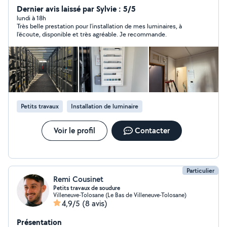
réactif, j'interviens aussi bien pour des installations
Dernier avis laissé par Sylvie : 5/5
neuves que pour des rénovations, des dépannages ou
lundi à 18h
Très belle prestation pour l'installation de mes luminaires, à
mises aux normes. À l'écoute de mes clients, je
l'écoute, disponible et très agréable. Je recommande.
m'engage à fournir un travail soigné, sécurisé et
conforme aux normes en vigueur. N'hésitez pas à me
contacter pour un devis.
Petits travaux
Installation de luminaire
Voir le profil
Contacter
Particulier
Remi Cousinet
Petits travaux de soudure
Villeneuve-Tolosane (Le Bas de Villeneuve-Tolosane)
4,9/5
(8 avis)
Présentation