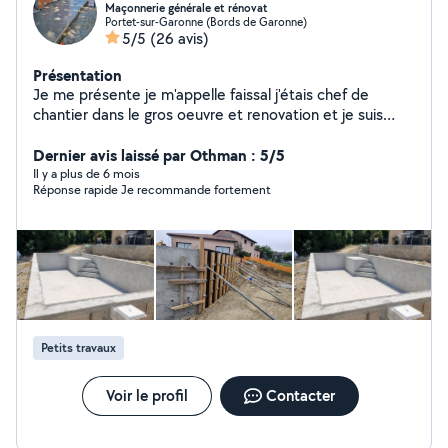
Maçonnerie générale et rénovat
Portet-sur-Garonne (Bords de Garonne)
5/5
(26 avis)
Présentation
Je me présente je m'appelle faissal j'étais chef de
chantier dans le gros oeuvre et renovation et je suis
diplômé ( maçonnerie générale) mur clôture/ piscine /
fondation /terrassements / pose carrelage ...ect) et
Dernier avis laissé par Othman : 5/5
maintenant j'ai une société sas avec une assurance
Il y a plus de 6 mois
Réponse rapide Je recommande fortement
décennal et je suis à votre services hésiter pas de me
contacter . Satisfait ou remboursé..
Petits travaux
Voir le profil
Contacter