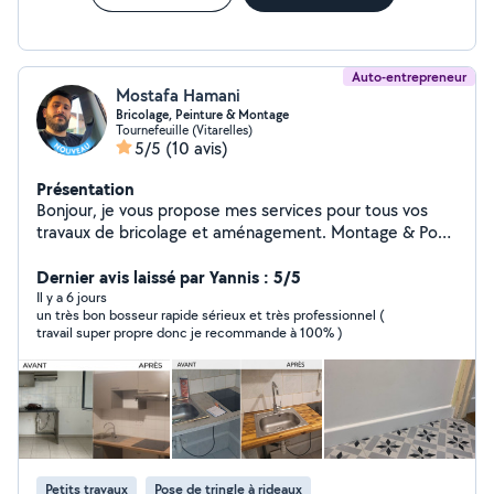
Auto-entrepreneur
Mostafa Hamani
Bricolage, Peinture & Montage
Tournefeuille (Vitarelles)
5/5
(10 avis)
Présentation
Bonjour, je vous propose mes services pour tous vos
travaux de bricolage et aménagement. Montage & Pose
: Meubles en kit, cuisines, plans de travail, jouets,
accroche de tableaux et miroirs. Aménagement
Dernier avis laissé par Yannis : 5/5
extérieur : Montage de piscines hors-sol et
Il y a 6 jours
un très bon bosseur rapide sérieux et très professionnel (
entretien/création de terrasses. Rénovation &
travail super propre donc je recommande à 100% )
Dépannage : Peinture, pose de tapisserie, petite
électricité et petite plomberie. Travail propre, soigné et
rapide. N'hésitez pas à me contacter pour échanger sur
votre projet !
Petits travaux
Pose de tringle à rideaux