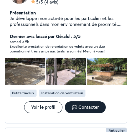
5/5
(4 avis)
Présentation
Je développe mon activité pour les particulier et les
professionnels dans mon environnement de proximité.
Je réalise tout types de travaux. Je suis sérieux,
professionnel et je met mon savoir-faire et mon
Dernier avis laissé par Gérald : 5/5
expérience au service de mes clients. Pour les clients au
samedi à 9h
Excellente prestation de re-création de volets avec un duo
delà de 5km, m'appeler directement et laisser un
opérationnel très sympa aux tarifs raisonnés! Merci à vous!
message avec vos coordonnées.
Petits travaux
Installation de ventilateur
Voir le profil
Contacter
Particulier