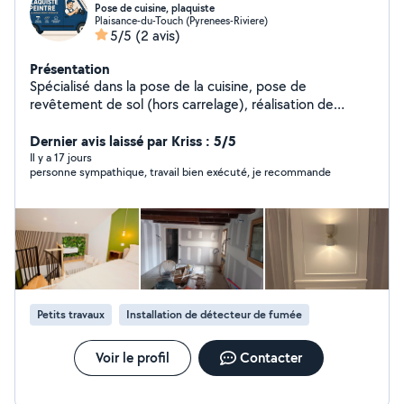
Pose de cuisine, plaquiste
Plaisance-du-Touch (Pyrenees-Riviere)
5/5
(2 avis)
Présentation
Spécialisé dans la pose de la cuisine, pose de
revêtement de sol (hors carrelage), réalisation de
cloison ou doublage en placo, montage de meubles,
dressing, peinture
Dernier avis laissé par Kriss : 5/5
Il y a 17 jours
personne sympathique, travail bien exécuté, je recommande
Petits travaux
Installation de détecteur de fumée
Voir le profil
Contacter