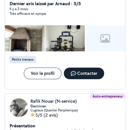
bienvenu
Dernier avis laissé par Arnaud : 5/5
Il y a 3 mois
Très efficace et sympa
Petits travaux
Voir le profil
Contacter
Auto-entrepreneur
Rafik Nouar (N-service)
Électricien
Cugnaux (Quartier Peripherique)
5/5
(2 avis)
Présentation