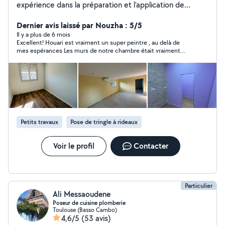
expérience dans la préparation et l'application de
revêtements sur divers types de surfaces. Rigoureux, je
fais preuve de minutie et d'application dans mon travail.
Dernier avis laissé par Nouzha : 5/5
Motivé et attentif aux détails, je m'engage à offrir un
Il y a plus de 6 mois
Excellent! Houari est vraiment un super peintre , au delà de
travail de haute qualité, tout en garantissant la
mes espérances Les murs de notre chambre était vraiment
satisfaction du client.
abîmés ! Le rendu est parfait ! Travail impeccable, très discret ,
d autant plus que j’étais en télé travail ! Totale confiance : je
suis partie en rdv et son travail a bien avancé Point important : à
la fin des travaux, chantier propre ! Je recommande vraiment Je
ferai à nouveau appel à lui 🤩🤩
Petits travaux
Pose de tringle à rideaux
Voir le profil
Contacter
Particulier
Ali Messaoudene
Poseur de cuisine plomberie
Toulouse (Basso Cambo)
4,6/5
(53 avis)