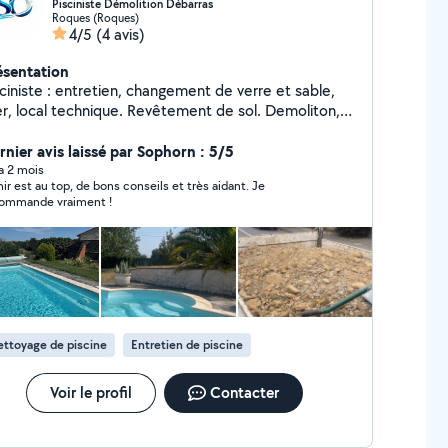
Pisciniste Démolition Débarras
Roques (Roques)
4/5
(4 avis)
ésentation
ciniste : entretien, changement de verre et sable,
local technique. Revêtement de sol. Demoliton,
avats, évacuation.
rnier avis laissé par Sophorn : 5/5
 a 2 mois
ir est au top, de bons conseils et très aidant. Je
ommande vraiment !
ttoyage de piscine
Entretien de piscine
Voir le profil
Contacter