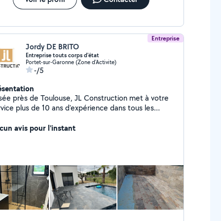
Entreprise
Jordy DE BRITO
Entreprise touts corps d'état
Portet-sur-Garonne (Zone d'Activite)
-/5
ésentation
sée près de Toulouse, JL Construction met à votre
rvice plus de 10 ans d'expérience dans tous les
es du bâtiment. Nos Prestations: - Maçonnerie
nérale - Construction neuve & Rénovation - Création
cun avis pour l'instant
 Rénovation de piscines - Charpente & Couverture -
solation - Carrelage et Faïence - Terrassement
urance décennale pour tous nos travaux Nous
ervenons 50km autour de Toulouse N'hésitez pas à
us contacter pour un devis gratuit ou des conseils
rsonnalisés!