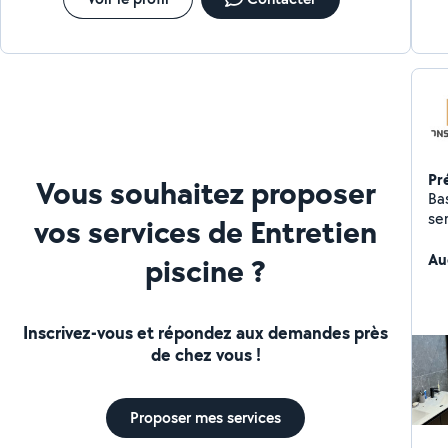
Pr
Vous souhaitez proposer
Ba
se
vos services de Entretien
domain
gé
Au
piscine ?
et
Placo & I
Ass
Inscrivez-vous et répondez aux demandes près
int
de chez vous !
no
pe
Proposer mes services