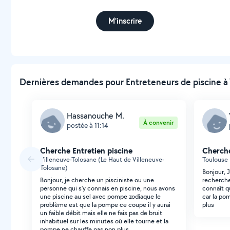
M'inscrire
Dernières demandes pour Entreteneurs de piscine à V
Hassanouche M.
À convenir
postée à 11:14
Cherche Entretien piscine
Cherche
Villeneuve-Tolosane (Le Haut de Villeneuve-
Toulouse 
Tolosane)
Bonjour, 
Bonjour, je cherche un pisciniste ou une
recherche
personne qui s'y connais en piscine, nous avons
connaît q
une piscine au sel avec pompe zodiaque le
car la po
problème est que la pompe ce coupe il y aurai
plus
un faible débit mais elle ne fais pas de bruit
inhabituel sur les minutes où elle tourne et la
pompe ne chauffe pas non plus ..