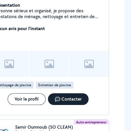
ésentation
rsonne sérieux et organisé, je propose des
estations de ménage, nettoyage et entretien de
ement piscine garages ... Soucieux du détail, je veille
offrir un environnement propre et agréable.
cun avis pour l'instant
ponibilité flexible et travail de qualité
ttoyage de piscine
Entretien de piscine
Voir le profil
Contacter
Auto-entrepreneur
Samir Oumnoub (SO CLEAN)