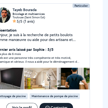
Particulier
Tayeb Bourada
Bricolage et multiservices
Toulouse (Saint Simon Est)
5/5
(1 avis)
ésentation
jour, je suis à la recherche de petits boulots
mme manœuvre ou aide pour des artisans et
ticuliers ! Je suis motivé, sérieux, ponctuel et je n'ai
r de bosser. N'hésitez pas à me contacter si
rnier avis laissé par Sophie : 5/5
vous avez besoin d'un coup de main ! Merci
y a plus de 6 mois
eb est une personne très compétente et très motivé,
amique et sérieux. il nous a aidé pour le déménagement de
 frère et tout c'est très très bien passé. je le recommande
00% merci Tayeb pour votre aide et votre motivation. vous
ité de réussir. sophie
ttoyage de piscine
Maintenance de pompe de piscine
Voir le profil
Contacter