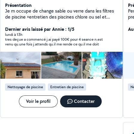
Présentation
Pr
Je m occupe de change sable ou verre dans les filtres
Pe
de piscine +entretien des piscines chlore ou sel et
pr
changement de pompe et aussi vous guidez par tel ou
log
message pour démarrer rattraper une piscine au chlore
Dernier avis laissé par Annie : 1/5
à 
Au
ou sel vous conseillez en climatisation et vous faire
Dis
lundi à 13h
tres deçue a commencé j.ai payé 100€ pour 4 seance n.est
profiter de prix intéressant sur le matériel et sur la
venu qu.une fois j.attends qu.il me rende ce qu.il me doit
pose je peux aussi vous proposez le nettoyage de vos
toitures avec un produit efficace (pas de Karcher) par
contre je ne fais pas l'entretien de chaudiere
Nettoyage de piscine
Entretien de piscine
Ne
Voir le profil
Contacter