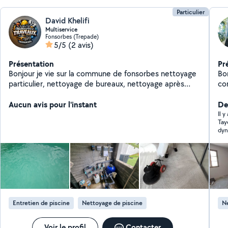
Particulier
David Khelifi
Multiservice
Fonsorbes (Trepade)
5/5
(2 avis)
Présentation
Pr
Bonjour je vie sur la commune de fonsorbes nettoyage
Bon
particulier, nettoyage de bureaux, nettoyage après
co
travaux, etc multiservice
par
Aucun avis pour l'instant
pas peu
De
Il 
Tay
dyn
mon
à 1
mér
Entretien de piscine
Nettoyage de piscine
Ne
Voir le profil
Contacter