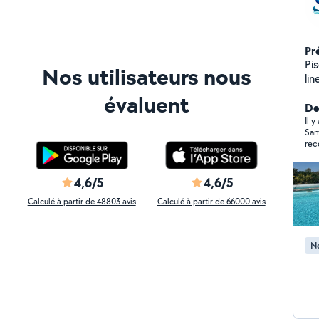
Pr
Pis
Nos utilisateurs nous
liner, 
gr
évaluent
De
Il y
Sam
rec
4,6/5
4,6/5
Calculé à partir de 48803 avis
Calculé à partir de 66000 avis
Ne