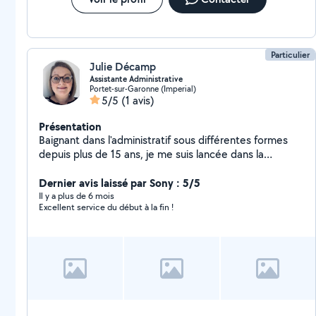
zero,six, trois deux,neuf huit, huit trois, deux, sept! Pas
SÉRIEUX S'ABSTENIR
Particulier
Julie Décamp
Assistante Administrative
Portet-sur-Garonne (Imperial)
5/5
(1 avis)
Présentation
Baignant dans l'administratif sous différentes formes
depuis plus de 15 ans, je me suis lancée dans la
création de RJ GESTION31. C'est grâce à mes
compétences ainsi qu'à ma maîtrise des outils
Dernier avis laissé par Sony : 5/5
bureautiques que j'apporte un soutien précieux dans
Il y a plus de 6 mois
Excellent service du début à la fin !
les tâches quotidiennes d'une entreprise ainsi qu'aux
particuliers dans leur paperasse quotidienne ou
occasionnelle. Ma capacité à gérer plusieurs projets
simultanément ainsi que mon sens aigu de la
confidentialité font de moi un atout essentiel et
polyvalent. N'hésitez pas à me contacter pour toute
demande en fonction de vos besoins, je ne manquerais
pas de vous dire s'ils font partie de mes compétences.