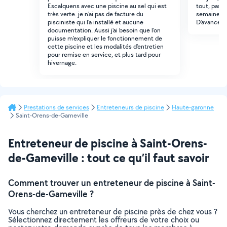
Escalquens avec une piscine au sel qui est
tout, pas d
très verte. je n'ai pas de facture du
semaines. 
pisciniste qui l'a installé et aucune
D'avance m
documentation. Aussi j'ai besoin que l'on
puisse m'expliquer le fonctionnement de
cette piscine et les modalités d'entretien
pour remise en service, et plus tard pour
hivernage.
Prestations de services
Entreteneurs de piscine
Haute-garonne
Saint-Orens-de-Gameville
Entreteneur de piscine à Saint-Orens-
de-Gameville : tout ce qu’il faut savoir
Comment trouver un entreteneur de piscine à Saint-
Orens-de-Gameville ?
Vous cherchez un entreteneur de piscine près de chez vous ?
Sélectionnez directement les offreurs de votre choix ou