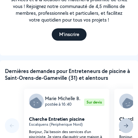
vous ! Rejoignez notre communauté de 4,5 millions de
membres, professionnels et particuliers, et facilitez
votre quotidien pour tous vos projets !
M'inscrire
Dernières demandes pour Entreteneurs de piscine à
Saint-Orens-de-Gameville (31) et alentours
Marie Michelle B.
C
Sur devis
postée à 16:40
p
Cherche Entretien piscine
Cherche 
Escalquens (Peripherique Nord)
Saint-Oren
Bois)
Bonjour, J'ai besoin des services d'un
pisciniste. Je viens d'acquérir une maison à
Bonjour, N