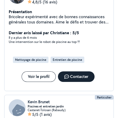
4,8/5
(16 avis)
Présentation
Bricoleur expérimenté avec de bonnes connaissances
générales tous domaines. Aime le défis et trouver des
solutions à vos problèmes du quotidien. Sérieux, fiable
et...super sympa! J oubliais... je cherche davantage à
Dernier avis laissé par Christiane : 5/5
rendre service, qu à faire du profit!
Il y a plus de 6 mois
Une intervention sur le robot de piscine au top !!!
Nettoyage de piscine
Entretien de piscine
Voir le profil
Contacter
Particulier
Kevin Brunet
Piscines et entretien jardin
Castanet-Tolosan (Rabaudy)
5/5
(1 avis)