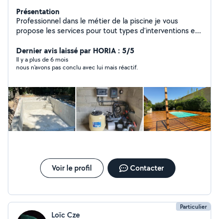
Présentation
Professionnel dans le métier de la piscine je vous
propose les services pour tout types d'interventions et
d'améliorations, pose de traitement au sel , régulateur
de pH , pompe à chaleur , remise en état bassin ,liner et
Dernier avis laissé par HORIA : 5/5
autres Ainsi que tout les entretient d'espaces vert
Il y a plus de 6 mois
nous n'avons pas conclu avec lui mais réactif.
Voir le profil
Contacter
Particulier
Loïc Cze