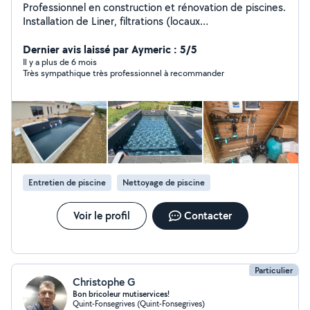
Professionnel en construction et rénovation de piscines.
Installation de Liner, filtrations (locaux
techniques),volets roulants, bâches à barres
Réparation/Remplacement de locaux
Dernier avis laissé par Aymeric : 5/5
techniques,liners,skimmers,fuites.. Diagnostics et
Il y a plus de 6 mois
Très sympathique très professionnel à recommander
pannes générales. Entretien de l'eau, eau verte,
hivernages et mises en services.
Entretien de piscine
Nettoyage de piscine
Voir le profil
Contacter
Particulier
Christophe G
Bon bricoleur mutiservices!
Quint-Fonsegrives (Quint-Fonsegrives)