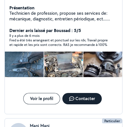
Présentation
Technicien de profession, propose ses services de:
mécanique, diagnostic, entretien périodique, ect...
N'hésiter pas à me contacter par téléphone pour toute
réparation, si je ne vous réponds pas sur l'application.
Dernier avis laissé par Boussad : 5/5
Merci
Il y a plus de 6 mois
Fred a été très arrangeant et ponctuel sur les rdv, Travail propre
et rapide et les prix sont corrects. RAS je recommande à 100%
Voir le profil
Contacter
Particulier
Mani Mani