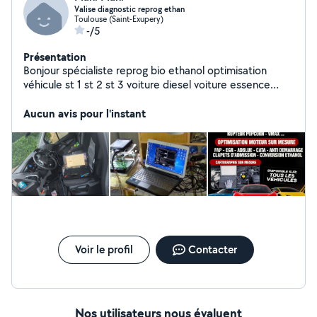
Valise diagnostic reprog ethan
Toulouse (Saint-Exupery)
-/5
Présentation
Bonjour spécialiste reprog bio ethanol optimisation
véhicule st 1 st 2 st 3 voiture diesel voiture essence
conservation bio ethanol diagnostic véhicule tous
marque
Aucun avis pour l'instant
Voir le profil
Contacter
Nos utilisateurs nous évaluent