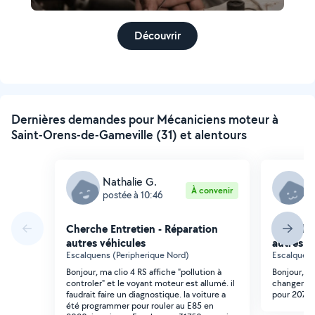
Découvrir
Dernières demandes pour Mécaniciens moteur à
Saint-Orens-de-Gameville (31) et alentours
Nathalie G.
S
À convenir
postée à 10:46
p
Cherche Entretien - Réparation
Cherche 
autres véhicules
autres v
Escalquens (Peripherique Nord)
Escalquens
Bonjour, ma clio 4 RS affiche "pollution à
Bonjour, es
controler" et le voyant moteur est allumé. il
changement
faudrait faire un diagnostique. la voiture a
pour 207? S
été programmer pour rouler au E85 en