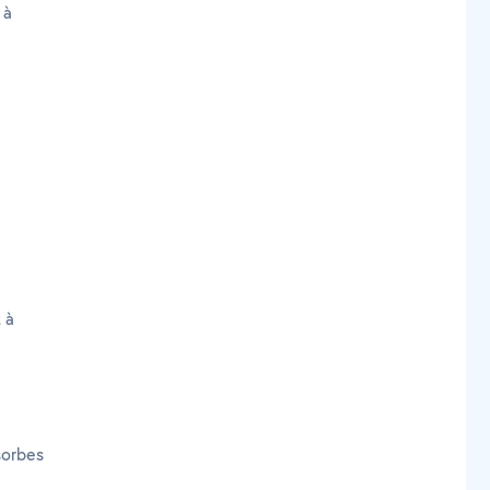
 à
 à
sorbes