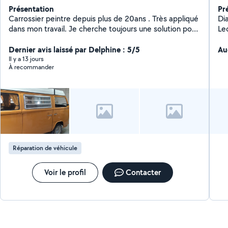
Présentation
Pr
Carrossier peintre depuis plus de 20ans . Très appliqué
Di
dans mon travail. Je cherche toujours une solution pour
Le
réparer plutôt que changer quand c'est possible. Petite
l'entretien Re
mécanique également. 7!49!90!35!96.
Dernier avis laissé par Delphine : 5/5
Au
Il y a 13 jours
À recommander
Réparation de véhicule
Voir le profil
Contacter