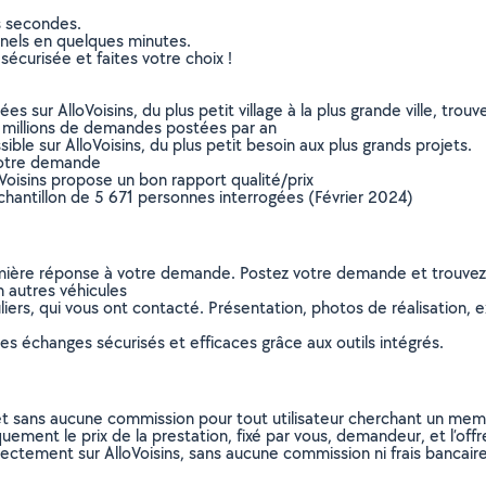
s secondes.
nnels en quelques minutes.
sécurisée et faites votre choix !
sur AlloVoisins, du plus petit village à la plus grande ville, tro
 millions de demandes postées par an
ible sur AlloVoisins, du plus petit besoin aux plus grands projets.
votre demande
oVoisins propose un bon rapport qualité/prix
chantillon de 5 671 personnes interrogées (Février 2024)
remière réponse à votre demande. Postez votre demande et trouve
n autres véhicules
ers, qui vous ont contacté. Présentation, photos de réalisation, exp
s échanges sécurisés et efficaces grâce aux outils intégrés.
et sans aucune commission pour tout utilisateur cherchant un membre
uement le prix de la prestation, fixé par vous, demandeur, et l’offr
rectement sur AlloVoisins, sans aucune commission ni frais bancaire