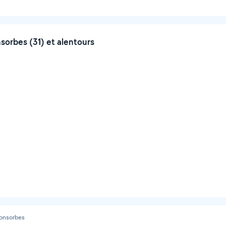
orbes (31) et alentours
onsorbes