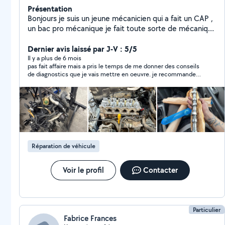
Présentation
Bonjours je suis un jeune mécanicien qui a fait un CAP ,
un bac pro mécanique je fait toute sorte de mécanique
de la petite bricole au remplacement moteur etc etc
Dernier avis laissé par J-V : 5/5
Il y a plus de 6 mois
pas fait affaire mais a pris le temps de me donner des conseils
de diagnostics que je vais mettre en oeuvre. je recommande
pour son sérieux et ses compétences en mécanique
Réparation de véhicule
Voir le profil
Contacter
Particulier
Fabrice Frances