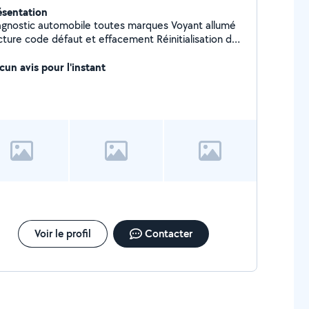
ésentation
agnostic automobile toutes marques Voyant allumé
cture code défaut et effacement Réinitialisation de
programmation des injecteurs Actionner
cun avis pour l'instant
des composants etc...
Voir le profil
Contacter