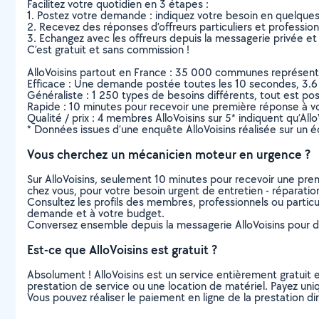
Facilitez votre quotidien en 3 étapes :
1. Postez votre demande : indiquez votre besoin en quelque
2. Recevez des réponses d’offreurs particuliers et professio
3. Echangez avec les offreurs depuis la messagerie privée et 
C’est gratuit et sans commission !
AlloVoisins partout en France : 35 000 communes représentées 
Efficace : Une demande postée toutes les 10 secondes, 3.6
Généraliste : 1 250 types de besoins différents, tout est poss
Rapide : 10 minutes pour recevoir une première réponse à 
Qualité / prix : 4 membres AlloVoisins sur 5* indiquent qu’All
* Données issues d’une enquête AlloVoisins réalisée sur un é
Vous cherchez un mécanicien moteur en urgence ?
Sur AlloVoisins, seulement 10 minutes pour recevoir une p
chez vous, pour votre besoin urgent de entretien - réparatio
Consultez les profils des membres, professionnels ou particuli
demande et à votre budget.
Conversez ensemble depuis la messagerie AlloVoisins pour de
Est-ce que AlloVoisins est gratuit ?
Absolument ! AlloVoisins est un service entièrement gratuit 
prestation de service ou une location de matériel. Payez uniq
Vous pouvez réaliser le paiement en ligne de la prestation di